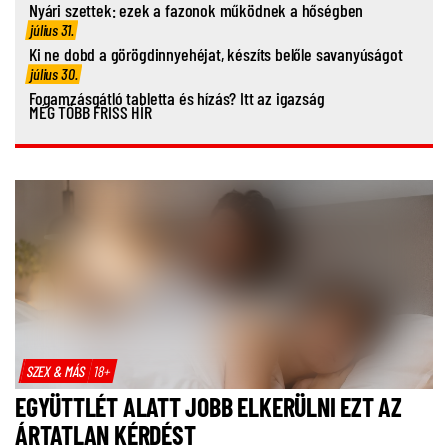
Nyári szettek: ezek a fazonok működnek a hőségben
július 31.
Ki ne dobd a görögdinnyehéjat, készíts belőle savanyúságot
július 30.
Fogamzásgátló tabletta és hízás? Itt az igazság
MÉG TÖBB FRISS HÍR
SZEX & MÁS
18+
EGYÜTTLÉT ALATT JOBB ELKERÜLNI EZT AZ
ÁRTATLAN KÉRDÉST