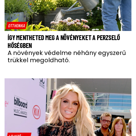
OTTHONKA
ÍGY MENTHETED MEG A NÖVÉNYEKET A PERZSELŐ
HŐSÉGBEN
A növények védelme néhány egyszerű
trükkel megoldható.