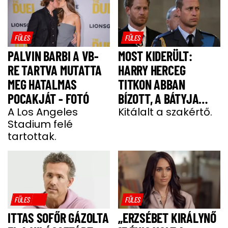
FÜLES
FÜLES
PALVIN BARBI A VB-
MOST KIDERÜLT:
RE TARTVA MUTATTA
HARRY HERCEG
MEG HATALMAS
TITKON ABBAN
POCAKJÁT - FOTÓ
BÍZOTT, A BÁTYJA
A Los Angeles
KÖNYÖRÖGNI FOG NEKI
Kitálalt a szakértő.
Stadium felé
tartottak.
FÜLES
FÜLES
ITTAS SOFŐR GÁZOLTA
„ERZSÉBET KIRÁLYNŐ