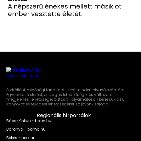
A népszerű énekes mellett másik öt
ember vesztette életét.
Portfóliónk minőségi tartalmat jelent minden olvasó számára.
Egyedülálló elérést, országos lefedettséget és változatos
megjelenési lehetőséget biztosít. Folyamatosan keressük az új
irányokat és fejlődési lehetőségeket. Ez jövőnk záloga.
Regionális hírportálok
Bács-Kiskun - baon.hu
Baranya - bama.hu
Békés - beol.hu