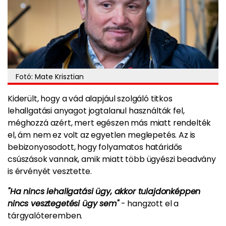
Fotó: Mate Krisztian
Kiderült, hogy a vád alapjául szolgáló titkos
lehallgatási anyagot jogtalanul használták fel,
méghozzá azért, mert egészen más miatt rendelték
el, ám nem ez volt az egyetlen meglepetés. Az is
bebizonyosodott, hogy folyamatos határidős
csúszások vannak, amik miatt több ügyészi beadvány
is érvényét vesztette.
"Ha nincs lehallgatási ügy, akkor tulajdonképpen
nincs vesztegetési ügy sem"
- hangzott el a
tárgyalóteremben.