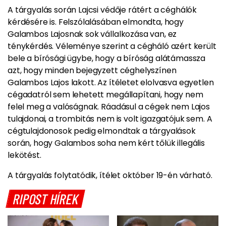
A tárgyalás során Lajcsi védője rátért a céghálók
kérdésére is. Felszólalásában elmondta, hogy
Galambos Lajosnak sok vállalkozása van, ez
ténykérdés. Véleménye szerint a cégháló azért került
bele a bírósági ügybe, hogy a bíróság alátámassza
azt, hogy minden bejegyzett céghelyszínen
Galambos Lajos lakott. Az ítéletet elolvasva egyetlen
cégadatról sem lehetett megállapítani, hogy nem
felel meg a valóságnak. Ráadásul a cégek nem Lajos
tulajdonai, a trombitás nem is volt igazgatójuk sem. A
cégtulajdonosok pedig elmondtak a tárgyalások
során, hogy Galambos soha nem kért tőlük illegális
lekötést.
A tárgyalás folytatódik, ítélet október 19-én várható.
RIPOST HÍREK