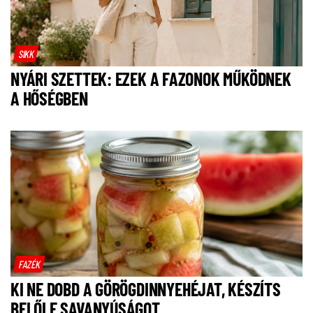
SIKK
NYÁRI SZETTEK: EZEK A FAZONOK MŰKÖDNEK
A HŐSÉGBEN
FAZÉK
KI NE DOBD A GÖRÖGDINNYEHÉJAT, KÉSZÍTS
BELŐLE SAVANYÚSÁGOT