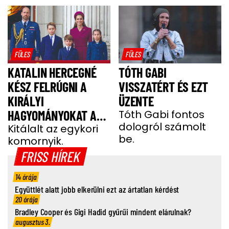
FÜLES
FÜLES
KATALIN HERCEGNÉ
TÓTH GABI
KÉSZ FELRÚGNI A
VISSZATÉRT ÉS EZT
KIRÁLYI
ÜZENTE
HAGYOMÁNYOKAT A
Tóth Gabi fontos
dologról számolt
GYEREKEI MIATT
Kitálalt az egykori
be.
komornyik.
FRISS HÍREK
14 órája
Együttlét alatt jobb elkerülni ezt az ártatlan kérdést
20 órája
Bradley Cooper és Gigi Hadid gyűrűi mindent elárulnak?
augusztus 3.