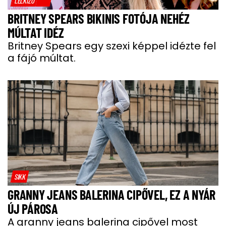
LELKIZŐ
BRITNEY SPEARS BIKINIS FOTÓJA NEHÉZ
MÚLTAT IDÉZ
Britney Spears egy szexi képpel idézte fel
a fájó múltat.
SIKK
GRANNY JEANS BALERINA CIPŐVEL, EZ A NYÁR
ÚJ PÁROSA
A granny jeans balerina cipővel most