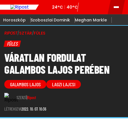
24°C
40°C
Horoszkóp
Szoboszlai Dominik
Meghan Markle
RIPOST
/
SZTÁR
/
FÜLES
FÜLES
VÁRATLAN FORDULAT
GALAMBOS LAJOS PERÉBEN
GALAMBOS LAJOS
LAGZI LAJCSI
SZERZŐ
Ripost
LÉTREHOZVA
2022. 10. 07. 10:36