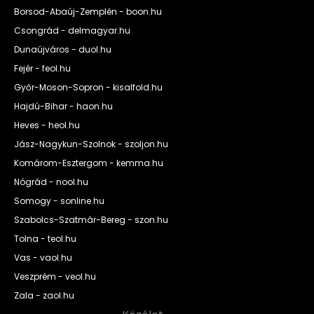
Borsod-Abaúj-Zemplén - boon.hu
Csongrád - delmagyar.hu
Dunaújváros - duol.hu
Fejér - feol.hu
Győr-Moson-Sopron - kisalfold.hu
Hajdú-Bihar - haon.hu
Heves - heol.hu
Jász-Nagykun-Szolnok - szoljon.hu
Komárom-Esztergom - kemma.hu
Nógrád - nool.hu
Somogy - sonline.hu
Szabolcs-Szatmár-Bereg - szon.hu
Tolna - teol.hu
Vas - vaol.hu
Veszprém - veol.hu
Zala - zaol.hu