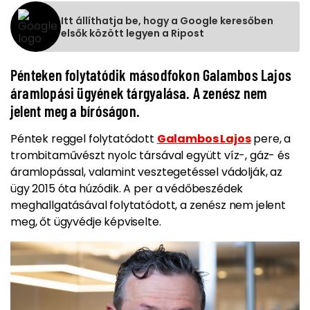
Itt állíthatja be, hogy a Google keresőben
elsők között legyen a Ripost
Pénteken folytatódik másodfokon Galambos Lajos
áramlopási ügyének tárgyalása. A zenész nem
jelent meg a bíróságon.
Péntek reggel folytatódott
Galambos Lajos
pere, a
trombitaművészt nyolc társával együtt víz-, gáz- és
áramlopással, valamint vesztegetéssel vádolják, az
ügy 2015 óta húzódik. A per a védőbeszédek
meghallgatásával folytatódott, a zenész nem jelent
meg, őt ügyvédje képviselte.