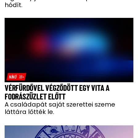
hódít.
NÍNÓ
18+
VÉRFÜRDŐVEL VÉGZŐDÖTT EGY VITA A
FODRÁSZÜZLET ELŐTT
A családapát saját szerettei szeme
láttára lőtték le.