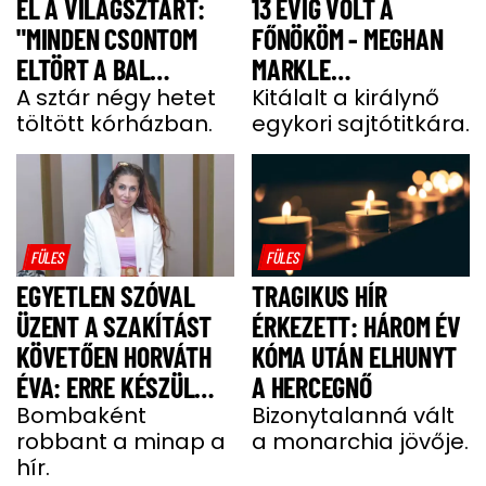
EL A VILÁGSZTÁRT:
13 ÉVIG VOLT A
"MINDEN CSONTOM
FŐNÖKÖM - MEGHAN
ELTÖRT A BAL
MARKLE
OLDALAMON"
A sztár négy hetet
MEGJEGYZÉSE
Kitálalt a királynő
töltött kórházban.
egykori sajtótitkára.
MEGDÖBBENTETT”
FÜLES
FÜLES
EGYETLEN SZÓVAL
TRAGIKUS HÍR
ÜZENT A SZAKÍTÁST
ÉRKEZETT: HÁROM ÉV
KÖVETŐEN HORVÁTH
KÓMA UTÁN ELHUNYT
ÉVA: ERRE KÉSZÜL
A HERCEGNŐ
MOST A MODELL
Bombaként
Bizonytalanná vált
robbant a minap a
a monarchia jövője.
hír.