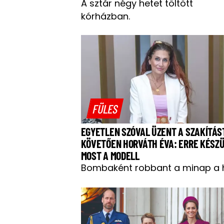
A sztár négy hetet töltött
kórházban.
FÜLES
EGYETLEN SZÓVAL ÜZENT A SZAKÍTÁS
KÖVETŐEN HORVÁTH ÉVA: ERRE KÉSZ
MOST A MODELL
Bombaként robbant a minap a h