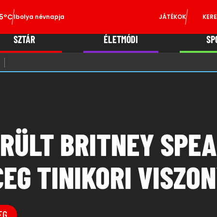
5°C
Ibolya névnapja
JÁTÉKOK
KERE
SZTÁR
ÉLETMÓDI
SP
RÜLT BRITNEY SPEA
EG TINIKORI VISZO
EG