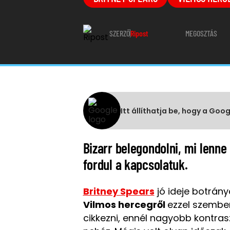
SZERZŐ
Ripost
MEGOSZTÁS
Itt állíthatja be, hogy a Goo
Bizarr belegondolni, mi lenn
fordul a kapcsolatuk.
Britney Spears
jó ideje botrány
Vilmos hercegről
ezzel szemben
cikkezni, ennél nagyobb kontrasz