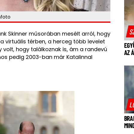
hfoto
S
rank Skinner műsorában mesélt arról, hogy
a virtuális térben, a herceg több levelet
EGY
úgy volt, hogy találkoznak is, ám a randevú
AZ 
lmos pedig 2003-ban már Katalinnal
L
BRA
MIN