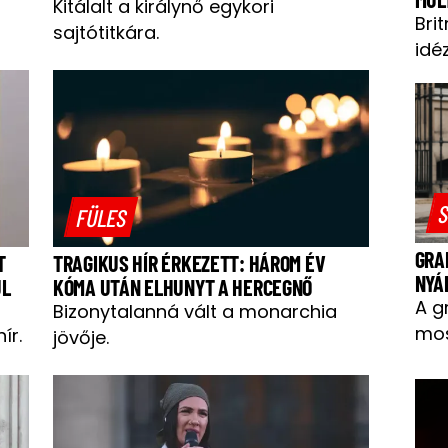
Kitálalt a királynő egykori
Bri
sajtótitkára.
idéz
S
FÜLES
GRA
T
TRAGIKUS HÍR ÉRKEZETT: HÁROM ÉV
NYÁ
ÜL
KÓMA UTÁN ELHUNYT A HERCEGNŐ
A g
Bizonytalanná vált a monarchia
mos
ír.
jövője.