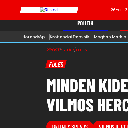
26°C
3
POLITIK
Horoszkóp
Szoboszlai Dominik
Meghan Markle
RIPOST
/
SZTÁR
/
FÜLES
FÜLES
MINDEN KIDE
VILMOS HERC
BRITNEY SPEARS
VILMOS HERC