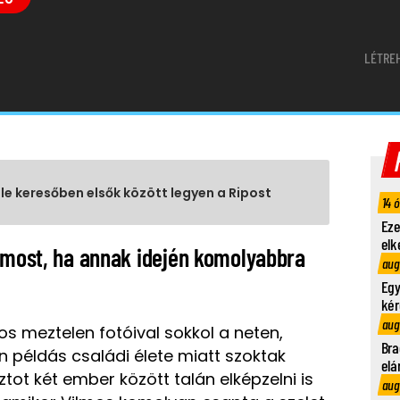
LÉTRE
gle keresőben elsők között legyen a Ripost
14 
Eze
elk
e most, ha annak idején komolyabbra
aug
Egy
kér
aug
os meztelen fotóival sokkol a neten,
Bra
 példás családi élete miatt szoktak
elá
tot két ember között talán elképzelni is
aug