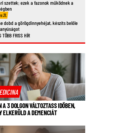
ri szettek: ezek a fazonok működnek a
ségben
us 31.
ne dobd a görögdinnyehéjat, készíts belőle
vanyúságot
 TÖBB FRISS HÍR
EDICINA
N A 3 DOLGON VÁLTOZTASS IDŐBEN,
Y ELKERÜLD A DEMENCIÁT