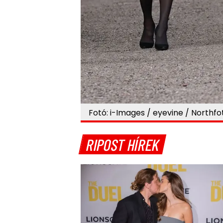
Fotó: i-Images / eyevine / Northfo
RIPOST HÍREK