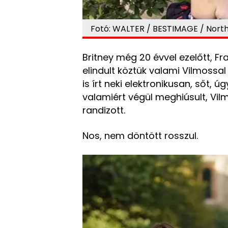
Fotó: WALTER / BESTIMAGE / Nort
Britney még 20 évvel ezelőtt, F
elindult köztük valami Vilmossal 
is írt neki elektronikusan, sőt, 
valamiért végül meghiúsult, Vi
randizott.
Nos, nem döntött rosszul.