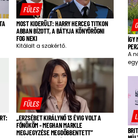
FÜLES
TA
MOST KIDERÜLT: HARRY HERCEG TITKON
O
ABBAN BÍZOTT, A BÁTYJA KÖNYÖRÖGNI
FOG NEKI
ÍGY
Kitálalt a szakértő.
PER
A n
egy
FÜLES
L
RT:
„ERZSÉBET KIRÁLYNŐ 13 ÉVIG VOLT A
FŐNÖKÖM - MEGHAN MARKLE
BRI
MEGJEGYZÉSE MEGDÖBBENTETT”
MÚL