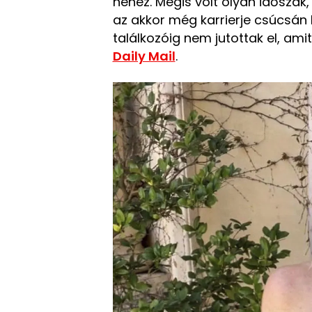
nehéz. Mégis volt olyan időszak
az akkor még karrierje csúcsán 
találkozóig nem jutottak el, am
Daily Mail
.