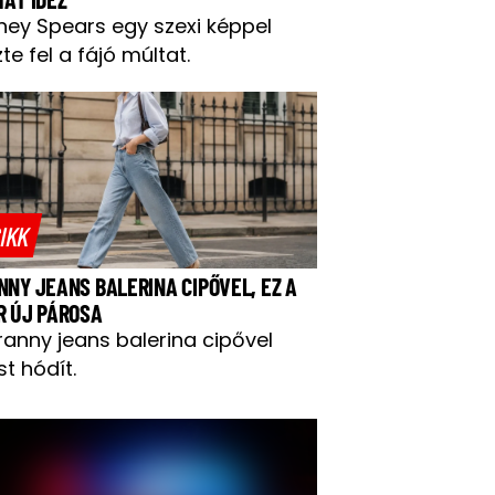
tney Spears egy szexi képpel
te fel a fájó múltat.
IKK
NNY JEANS BALERINA CIPŐVEL, EZ A
R ÚJ PÁROSA
ranny jeans balerina cipővel
t hódít.