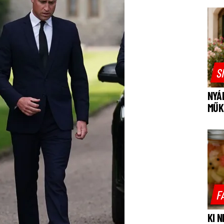
S
NYÁ
MŰK
F
KI 