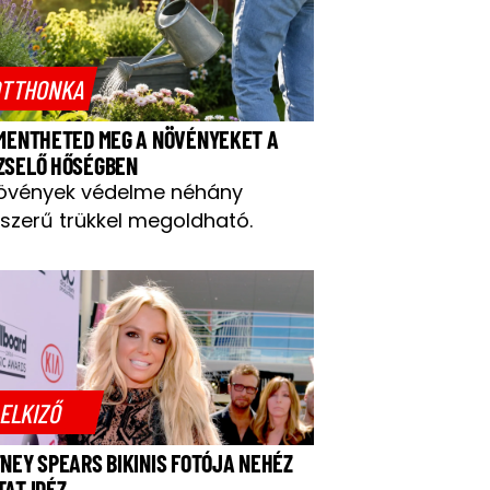
TTHONKA
 MENTHETED MEG A NÖVÉNYEKET A
ZSELŐ HŐSÉGBEN
övények védelme néhány
szerű trükkel megoldható.
ELKIZŐ
TNEY SPEARS BIKINIS FOTÓJA NEHÉZ
TAT IDÉZ