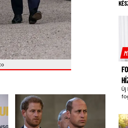
KÉS
M
to
F
HÍ
Új
fo