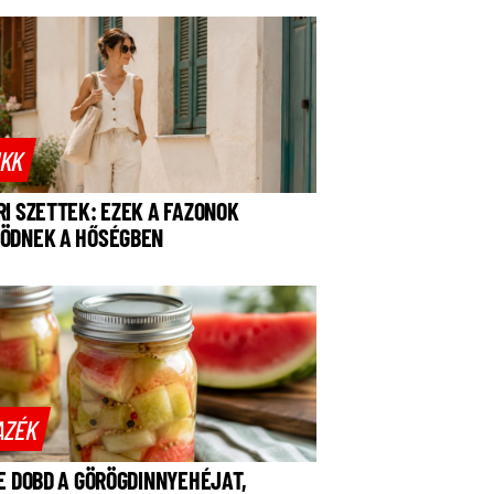
IKK
RI SZETTEK: EZEK A FAZONOK
ÖDNEK A HŐSÉGBEN
AZÉK
NE DOBD A GÖRÖGDINNYEHÉJAT,