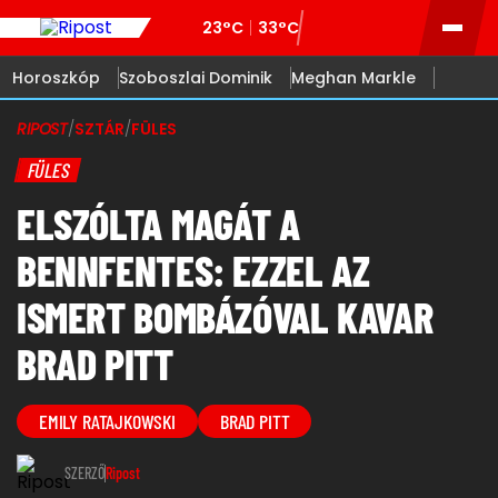
23°C
33°C
Horoszkóp
Szoboszlai Dominik
Meghan Markle
RIPOST
/
SZTÁR
/
FÜLES
FÜLES
ELSZÓLTA MAGÁT A
BENNFENTES: EZZEL AZ
ISMERT BOMBÁZÓVAL KAVAR
BRAD PITT
EMILY RATAJKOWSKI
BRAD PITT
SZERZŐ
Ripost