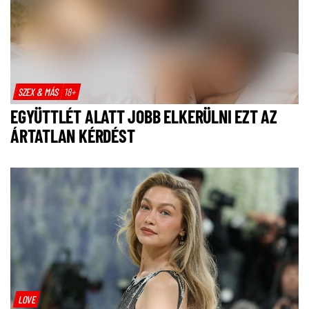
SZEX & MÁS
18+
EGYÜTTLÉT ALATT JOBB ELKERÜLNI EZT AZ
ÁRTATLAN KÉRDÉST
LOVE