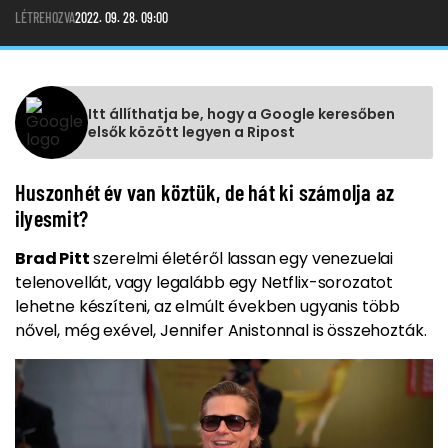
LÉTREHOZVA
2022. 09. 28. 09:00
Itt állíthatja be, hogy a Google keresőben
elsők között legyen a Ripost
Huszonhét év van köztük, de hát ki számolja az
ilyesmit?
Brad Pitt
szerelmi életéről lassan egy venezuelai
telenovellát, vagy legalább egy Netflix-sorozatot
lehetne készíteni, az elmúlt években ugyanis több
nővel, még exével, Jennifer Anistonnal is összehozták.