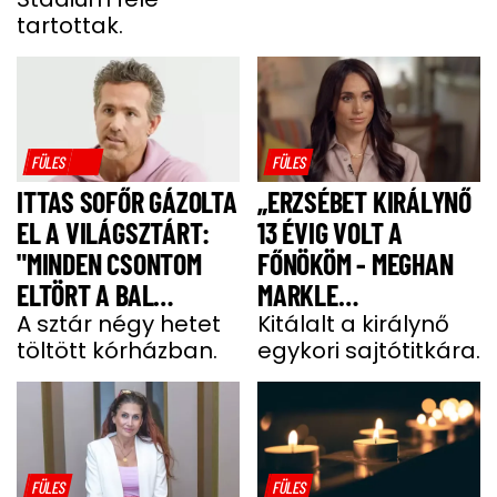
tartottak.
FÜLES
FÜLES
ITTAS SOFŐR GÁZOLTA
„ERZSÉBET KIRÁLYNŐ
EL A VILÁGSZTÁRT:
13 ÉVIG VOLT A
"MINDEN CSONTOM
FŐNÖKÖM - MEGHAN
ELTÖRT A BAL
MARKLE
OLDALAMON"
A sztár négy hetet
MEGJEGYZÉSE
Kitálalt a királynő
töltött kórházban.
egykori sajtótitkára.
MEGDÖBBENTETT”
FÜLES
FÜLES