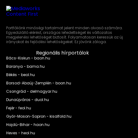
Portfóliónk minőségi tartalmat jelent minden olvasó számára.
Egyedülálló elérést, országos lefedettséget és változatos
megjelenési lehetőséget biztosít. Folyamatosan keressük az új
irányokat és fejlődési lehetőségeket. Ez jövőnk záloga.
Regionális hírportálok
Bács-Kiskun - baon.hu
Baranya - bama.hu
Békés - beol.hu
Borsod-Abaúj-Zemplén - boon.hu
Csongrád - delmagyar.hu
Dunaújváros - duol.hu
Fejér - feol.hu
Győr-Moson-Sopron - kisalfold.hu
Hajdú-Bihar - haon.hu
Heves - heol.hu