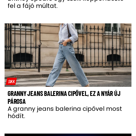
fel a fájó múltat.
SIKK
GRANNY JEANS BALERINA CIPŐVEL, EZ A NYÁR ÚJ
PÁROSA
A granny jeans balerina cipővel most
hódít.