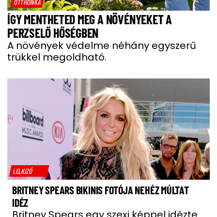
OTTHONKA
ÍGY MENTHETED MEG A NÖVÉNYEKET A
PERZSELŐ HŐSÉGBEN
A növények védelme néhány egyszerű
trükkel megoldható.
LELKIZŐ
BRITNEY SPEARS BIKINIS FOTÓJA NEHÉZ MÚLTAT
IDÉZ
Britney Spears egy szexi képpel idézte