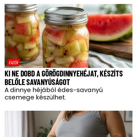
FAZÉK
KI NE DOBD A GÖRÖGDINNYEHÉJAT, KÉSZÍTS
BELŐLE SAVANYÚSÁGOT
A dinnye héjából édes-savanyú
csemege készülhet.