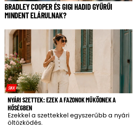
BRADLEY COOPER ÉS GIGI HADID GYŰRŰI
MINDENT ELÁRULNAK?
SIKK
NYÁRI SZETTEK: EZEK A FAZONOK MŰKÖDNEK A
HŐSÉGBEN
Ezekkel a szettekkel egyszerűbb a nyári
öltözködés.