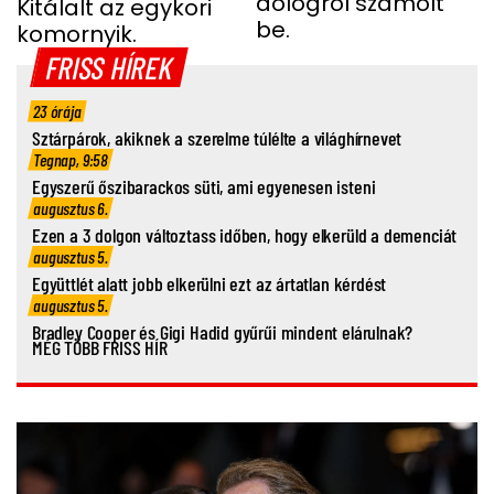
dologról számolt
GYEREKEI MIATT
Kitálalt az egykori
be.
komornyik.
FRISS HÍREK
23 órája
Sztárpárok, akiknek a szerelme túlélte a világhírnevet
Tegnap, 9:58
Egyszerű őszibarackos süti, ami egyenesen isteni
augusztus 6.
Ezen a 3 dolgon változtass időben, hogy elkerüld a demenciát
augusztus 5.
Együttlét alatt jobb elkerülni ezt az ártatlan kérdést
augusztus 5.
Bradley Cooper és Gigi Hadid gyűrűi mindent elárulnak?
MÉG TÖBB FRISS HÍR