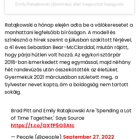
Emily Ratajkowski (@emrata) által megosztott bejegyzés
Ratajkowski a hónap elején adta be a válókeresetet a
manhattani legfelsőbb bíróságon. A modell és
színésznő a hírek szerint a júliusban szakított férjével,
a 41 éves Sebastian Bear-McClarddal, miután rájött,
hogy párja hűtlen volt hozzá. Az egykori sztárpár
2018-ban ismerkedett meg egymással, majd néhány
hét randevúzás után összekötötték az életüket.
Gyermekük 2021 márciusában született meg, a
Sylvester nevet kapta, ám a boldogság nem tartott
sokáig.
Brad Pitt and Emily Ratajkowski Are 'Spending a Lot
of Time Together,' Says Source
https://t.co/QXTP5Q3Atc
— People (@people)
September 27, 2022