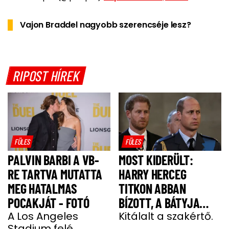
Vajon Braddel nagyobb szerencséje lesz?
RIPOST HÍREK
FÜLES
FÜLES
PALVIN BARBI A VB-
MOST KIDERÜLT:
RE TARTVA MUTATTA
HARRY HERCEG
MEG HATALMAS
TITKON ABBAN
POCAKJÁT - FOTÓ
BÍZOTT, A BÁTYJA
A Los Angeles
KÖNYÖRÖGNI FOG NEKI
Kitálalt a szakértő.
Stadium felé