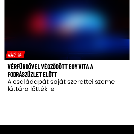
NÍNÓ
18+
VÉRFÜRDŐVEL VÉGZŐDÖTT EGY VITA A
FODRÁSZÜZLET ELŐTT
A családapát saját szerettei szeme
láttára lőtték le.