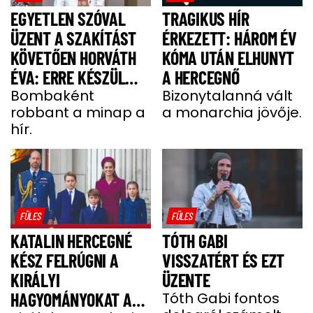
EGYETLEN SZÓVAL
TRAGIKUS HÍR
ÜZENT A SZAKÍTÁST
ÉRKEZETT: HÁROM ÉV
KÖVETŐEN HORVÁTH
KÓMA UTÁN ELHUNYT
ÉVA: ERRE KÉSZÜL
A HERCEGNŐ
MOST A MODELL
Bombaként
Bizonytalanná vált
robbant a minap a
a monarchia jövője.
hír.
FÜLES
FÜLES
KATALIN HERCEGNÉ
TÓTH GABI
KÉSZ FELRÚGNI A
VISSZATÉRT ÉS EZT
KIRÁLYI
ÜZENTE
HAGYOMÁNYOKAT A
Tóth Gabi fontos