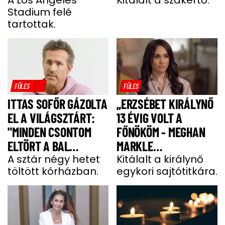
KÖNYÖRÖGNI FOG NEKI
Stadium felé
tartottak.
FÜLES
FÜLES
ITTAS SOFŐR GÁZOLTA
„ERZSÉBET KIRÁLYNŐ
EL A VILÁGSZTÁRT:
13 ÉVIG VOLT A
"MINDEN CSONTOM
FŐNÖKÖM - MEGHAN
ELTÖRT A BAL
MARKLE
OLDALAMON"
A sztár négy hetet
MEGJEGYZÉSE
Kitálalt a királynő
töltött kórházban.
egykori sajtótitkára.
MEGDÖBBENTETT”