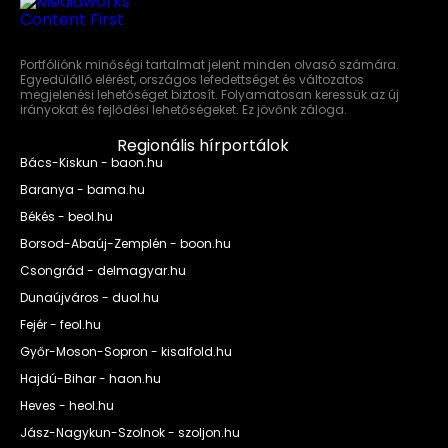
Portfóliónk minőségi tartalmat jelent minden olvasó számára.
Egyedülálló elérést, országos lefedettséget és változatos
megjelenési lehetőséget biztosít. Folyamatosan keressük az új
irányokat és fejlődési lehetőségeket. Ez jövőnk záloga.
Regionális hírportálok
Bács-Kiskun - baon.hu
Baranya - bama.hu
Békés - beol.hu
Borsod-Abaúj-Zemplén - boon.hu
Csongrád - delmagyar.hu
Dunaújváros - duol.hu
Fejér - feol.hu
Győr-Moson-Sopron - kisalfold.hu
Hajdú-Bihar - haon.hu
Heves - heol.hu
Jász-Nagykun-Szolnok - szoljon.hu