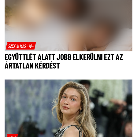
SZEX & MÁS
18+
EGYÜTTLÉT ALATT JOBB ELKERÜLNI EZT AZ
ÁRTATLAN KÉRDÉST