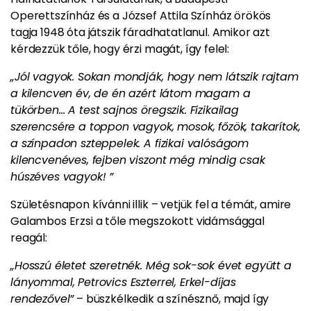
Operettszínház és a József Attila Színház örökös
tagja 1948 óta játszik fáradhatatlanul. Amikor azt
kérdezzük tőle, hogy érzi magát, így felel:
„Jól vagyok. Sokan mondják, hogy nem látszik rajtam
a kilencven év, de én azért látom magam a
tükörben… A test sajnos öregszik.
Fizikailag
szerencsére a toppon vagyok, mosok, főzök, takarítok,
a színpadon szteppelek. A fizikai valóságom
kilencvenéves, fejben viszont még mindig csak
húszéves vagyok! ”
Születésnapon kívánni illik – vetjük fel a témát, amire
Galambos Erzsi a tőle megszokott vidámsággal
reagál:
„Hosszú életet szeretnék. Még sok-sok évet együtt a
lányommal, Petrovics Eszterrel, Erkel-díjas
rendezővel”
– büszkélkedik a színésznő, majd így