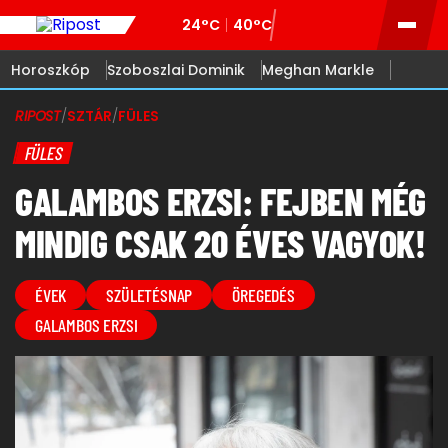
24°C
40°C
Horoszkóp
Szoboszlai Dominik
Meghan Markle
RIPOST
/
SZTÁR
/
FÜLES
FÜLES
GALAMBOS ERZSI: FEJBEN MÉG
MINDIG CSAK 20 ÉVES VAGYOK!
ÉVEK
SZÜLETÉSNAP
ÖREGEDÉS
GALAMBOS ERZSI