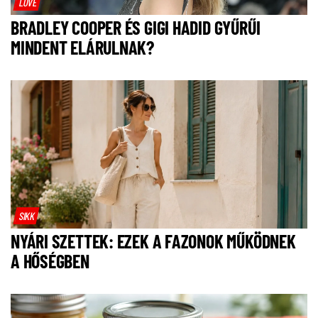
LOVE
BRADLEY COOPER ÉS GIGI HADID GYŰRŰI
MINDENT ELÁRULNAK?
SIKK
NYÁRI SZETTEK: EZEK A FAZONOK MŰKÖDNEK
A HŐSÉGBEN