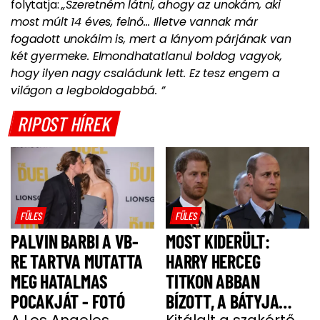
folytatja:
„Szeretném látni, ahogy az unokám, aki
most múlt 14 éves, felnő... Illetve vannak már
fogadott unokáim is, mert a lányom párjának van
két gyermeke.
Elmondhatatlanul boldog vagyok,
hogy ilyen nagy családunk lett. Ez tesz engem a
világon a legboldogabbá. ”
RIPOST HÍREK
FÜLES
FÜLES
PALVIN BARBI A VB-
MOST KIDERÜLT:
RE TARTVA MUTATTA
HARRY HERCEG
MEG HATALMAS
TITKON ABBAN
POCAKJÁT - FOTÓ
BÍZOTT, A BÁTYJA
A Los Angeles
Kitálalt a szakértő.