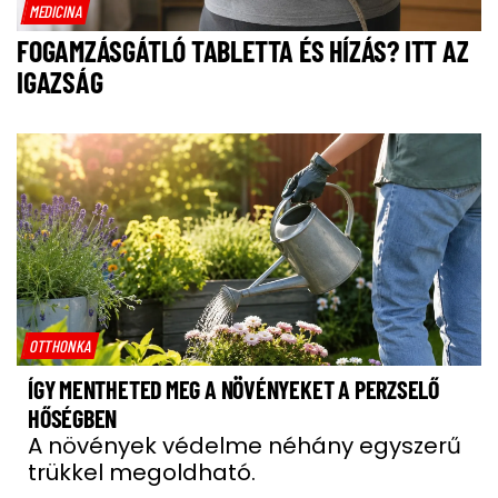
MEDICINA
FOGAMZÁSGÁTLÓ TABLETTA ÉS HÍZÁS? ITT AZ
IGAZSÁG
OTTHONKA
ÍGY MENTHETED MEG A NÖVÉNYEKET A PERZSELŐ
HŐSÉGBEN
A növények védelme néhány egyszerű
trükkel megoldható.