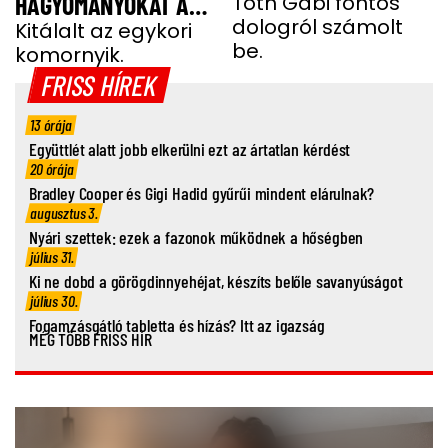
HAGYOMÁNYOKAT A
Tóth Gabi fontos
dologról számolt
GYEREKEI MIATT
Kitálalt az egykori
be.
komornyik.
FRISS HÍREK
13 órája
Együttlét alatt jobb elkerülni ezt az ártatlan kérdést
20 órája
Bradley Cooper és Gigi Hadid gyűrűi mindent elárulnak?
augusztus 3.
Nyári szettek: ezek a fazonok működnek a hőségben
július 31.
Ki ne dobd a görögdinnyehéjat, készíts belőle savanyúságot
július 30.
Fogamzásgátló tabletta és hízás? Itt az igazság
MÉG TÖBB FRISS HÍR