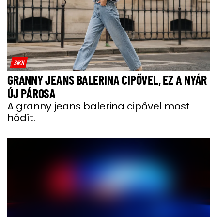
SIKK
GRANNY JEANS BALERINA CIPŐVEL, EZ A NYÁR
ÚJ PÁROSA
A granny jeans balerina cipővel most
hódít.