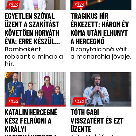
FÜLES
FÜLES
EGYETLEN SZÓVAL
TRAGIKUS HÍR
ÜZENT A SZAKÍTÁST
ÉRKEZETT: HÁROM ÉV
KÖVETŐEN HORVÁTH
KÓMA UTÁN ELHUNYT
ÉVA: ERRE KÉSZÜL
A HERCEGNŐ
MOST A MODELL
Bombaként
Bizonytalanná vált
robbant a minap a
a monarchia jövője.
hír.
FÜLES
FÜLES
KATALIN HERCEGNÉ
TÓTH GABI
KÉSZ FELRÚGNI A
VISSZATÉRT ÉS EZT
KIRÁLYI
ÜZENTE