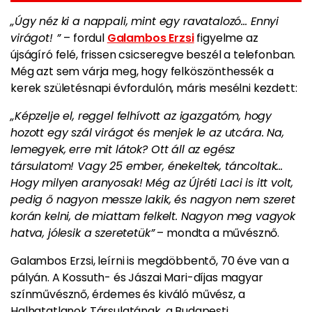
„Úgy néz ki a nappali, mint egy ravatalozó… Ennyi
virágot! ”
– fordul
Galambos Erzsi
figyelme az
újságíró felé, frissen csicseregve beszél a telefonban.
Még azt sem várja meg, hogy felköszönthessék a
kerek születésnapi évfordulón, máris mesélni kezdett:
„Képzelje el, reggel felhívott az igazgatóm, hogy
hozott egy szál virágot és menjek le az utcára. Na,
lemegyek, erre mit látok? Ott áll az egész
társulatom! Vagy 25 ember, énekeltek, táncoltak...
Hogy milyen aranyosak! Még az Újréti Laci is itt volt,
pedig ő nagyon messze lakik, és nagyon nem szeret
korán kelni, de miattam felkelt. Nagyon meg vagyok
hatva, jólesik a szeretetük”
– mondta a művésznő.
Galambos Erzsi, leírni is megdöbbentő, 70 éve van a
pályán. A Kossuth- és Jászai Mari-díjas magyar
színművésznő, érdemes és kiváló művész, a
Halhatatlanok Társulatának, a Budapesti