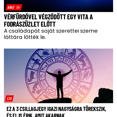
NÍNÓ
18+
VÉRFÜRDŐVEL VÉGZŐDÖTT EGY VITA A
FODRÁSZÜZLET ELŐTT
A családapát saját szerettei szeme
láttára lőtték le.
EZO
EZ A 3 CSILLAGJEGY IGAZI NAGYSÁGRA TÖREKSZIK,
ÉS EL IS ÉRIK, AMIT AKARNAK