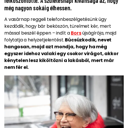
felköszöntötte. A születésnapi kívánsága az, hogy
még nagyon sokáig élhessen.
A vasárnap reggeli telefonbeszélgetésünk úgy
kezdődik, hogy bár beköszön, türelmet kér, mert
mással beszél éppen – indít a
Bors
újságírója, majd
folytatja a helyzetjelentést.
Búcsúzkodik, nevet
hangosan, majd azt mondja, hogy ha még
egyszer idehoz valaki egy csokor virágot, akkor
kénytelen lesz kiköltözni a lakásból, mert már
nem fér el.