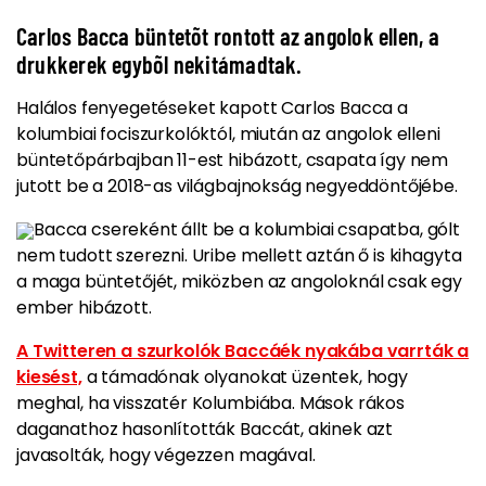
Carlos Bacca büntetõt rontott az angolok ellen, a
drukkerek egybõl nekitámadtak.
Halálos fenyegetéseket kapott
Carlos Bacca
a
kolumbiai fociszurkolóktól, miután az angolok elleni
büntetőpárbajban 11-est hibázott, csapata így nem
jutott be a 2018-as világbajnokság negyeddöntőjébe.
Bacca csereként állt be a kolumbiai csapatba, gólt
nem tudott szerezni.
Uribe mellett aztán ő is kihagyta
a maga büntetőjét,
miközben az angoloknál csak egy
ember hibázott.
A Twitteren a szurkolók Baccáék nyakába varrták a
kiesést,
a támadónak olyanokat üzentek, hogy
meghal, ha visszatér Kolumbiába. Mások rákos
daganathoz hasonlították Baccát, akinek azt
javasolták, hogy végezzen magával.