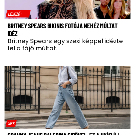
LELKIZŐ
BRITNEY SPEARS BIKINIS FOTÓJA NEHÉZ MÚLTAT
IDÉZ
Britney Spears egy szexi képpel idézte
fel a fájó múltat.
SIKK