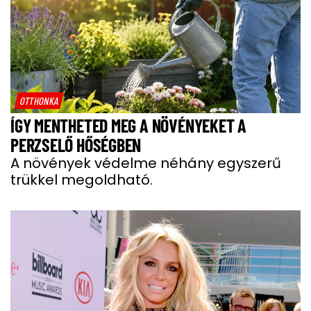
OTTHONKA
ÍGY MENTHETED MEG A NÖVÉNYEKET A
PERZSELŐ HŐSÉGBEN
A növények védelme néhány egyszerű
trükkel megoldható.