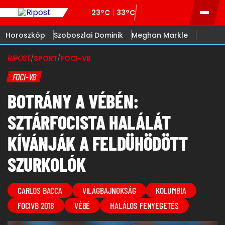
23°C
33°C
Horoszkóp
Szoboszlai Dominik
Meghan Markle
RIPOST
/
SPORT
/
FOCI-VB
FOCI-VB
BOTRÁNY A VÉBÉN:
SZTÁRFOCISTA HALÁLÁT
KÍVÁNJÁK A FELDÜHÖDÖTT
SZURKOLÓK
CARLOS BACCA
VILÁGBAJNOKSÁG
KOLUMBIA
FOCIVB 2018
VÉBÉ
HALÁLOS FENYEGETÉS