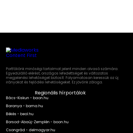
Portfóliónk minőségi tartalmat jelent minden olvasó számára.
Egyedülálló elérést, országos lefedettséget és változatos
megjelenési lehetőséget biztosít. Folyamatosan keressük az új
irányokat és fejlődési lehetőségeket. Ez jövőnk záloga.
Regionális hírportálok
Bács-Kiskun - baon.hu
Baranya - bama.hu
Békés - beol.hu
Borsod-Abaúj-Zemplén - boon.hu
Csongrád - delmagyar.hu