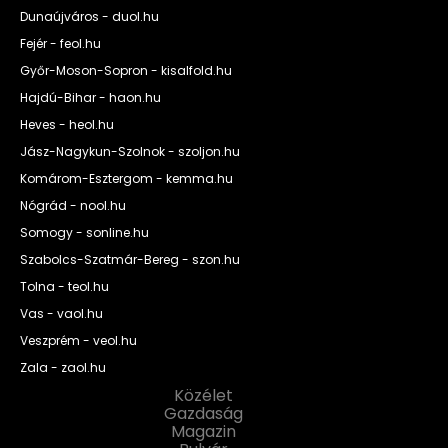
Dunaújváros - duol.hu
Fejér - feol.hu
Győr-Moson-Sopron - kisalfold.hu
Hajdú-Bihar - haon.hu
Heves - heol.hu
Jász-Nagykun-Szolnok - szoljon.hu
Komárom-Esztergom - kemma.hu
Nógrád - nool.hu
Somogy - sonline.hu
Szabolcs-Szatmár-Bereg - szon.hu
Tolna - teol.hu
Vas - vaol.hu
Veszprém - veol.hu
Zala - zaol.hu
Közélet
Gazdaság
Magazin