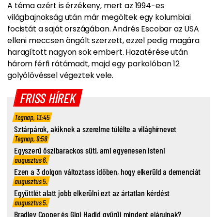
A téma azért is érzékeny, mert az 1994-es
világbajnokság után már megöltek egy kolumbiai
focistát a saját országában. Andrés Escobar az USA
elleni meccsen öngólt szerzett, ezzel pedig magára
haragított nagyon sok embert. Hazatérése után
három férfi rátámadt, majd egy parkolóban 12
golyólövéssel végeztek vele.
FRISS HÍREK
Tegnap, 13:45
Sztárpárok, akiknek a szerelme túlélte a világhírnevet
Tegnap, 9:58
Egyszerű őszibarackos süti, ami egyenesen isteni
augusztus 6.
Ezen a 3 dolgon változtass időben, hogy elkerüld a demenciát
augusztus 5.
Együttlét alatt jobb elkerülni ezt az ártatlan kérdést
augusztus 5.
Bradley Cooper és Gigi Hadid gyűrűi mindent elárulnak?