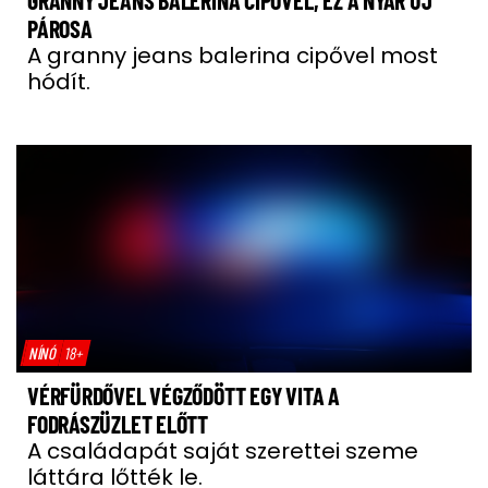
GRANNY JEANS BALERINA CIPŐVEL, EZ A NYÁR ÚJ
PÁROSA
A granny jeans balerina cipővel most
hódít.
NÍNÓ
18+
VÉRFÜRDŐVEL VÉGZŐDÖTT EGY VITA A
FODRÁSZÜZLET ELŐTT
A családapát saját szerettei szeme
láttára lőtték le.