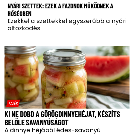
NYÁRI SZETTEK: EZEK A FAZONOK MŰKÖDNEK A
HŐSÉGBEN
Ezekkel a szettekkel egyszerűbb a nyári
öltözködés.
FAZÉK
KI NE DOBD A GÖRÖGDINNYEHÉJAT, KÉSZÍTS
BELŐLE SAVANYÚSÁGOT
A dinnye héjából édes-savanyú