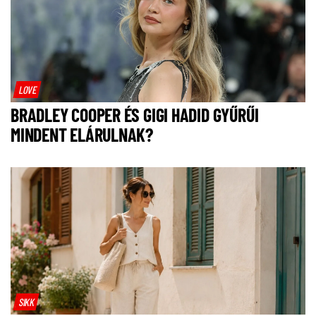
LOVE
BRADLEY COOPER ÉS GIGI HADID GYŰRŰI
MINDENT ELÁRULNAK?
SIKK