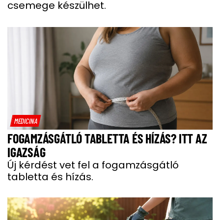
csemege készülhet.
MEDICINA
FOGAMZÁSGÁTLÓ TABLETTA ÉS HÍZÁS? ITT AZ
IGAZSÁG
Új kérdést vet fel a fogamzásgátló
tabletta és hízás.