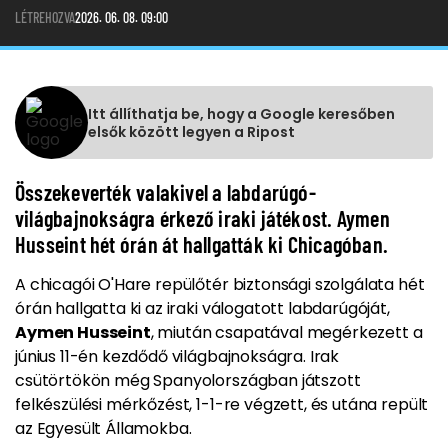
LÉTREHOZVA
2026. 06. 08. 09:00
Itt állíthatja be, hogy a Google keresőben
elsők között legyen a Ripost
Összekeverték valakivel a labdarúgó-
világbajnokságra érkező iraki játékost. Aymen
Husseint hét órán át hallgatták ki Chicagóban.
A chicagói O'Hare repülőtér biztonsági szolgálata hét
órán hallgatta ki az iraki válogatott labdarúgóját,
Aymen Husseint
, miután csapatával megérkezett a
június 11-én kezdődő világbajnokságra. Irak
csütörtökön még Spanyolországban játszott
felkészülési mérkőzést, 1-1-re végzett, és utána repült
az Egyesült Államokba.