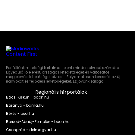
Portfóliónk minőségi tartalmat jelent minden olvasó számára.
Egyedülálló elérést, országos lefedettséget és változatos
megjelenési lehetőséget biztosít. Folyamatosan keressük az új
irányokat és fejlődési lehetőségeket. Ez jövőnk záloga.
Regionális hírportálok
Bács-Kiskun - baon.hu
Baranya - bama.hu
Békés - beol.hu
Borsod-Abaúj-Zemplén - boon.hu
Csongrád - delmagyar.hu