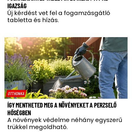
IGAZSÁG
Új kérdést vet fel a fogamzásgátló
tabletta és hízás.
OTTHONKA
ÍGY MENTHETED MEG A NÖVÉNYEKET A PERZSELŐ
HŐSÉGBEN
A növények védelme néhány egyszerű
trükkel megoldható.