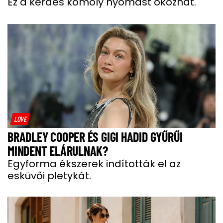
Ez a kérdés komoly nyomást okozhat.
LOVE
BRADLEY COOPER ÉS GIGI HADID GYŰRŰI
MINDENT ELÁRULNAK?
Egyforma ékszerek indították el az
esküvői pletykát.