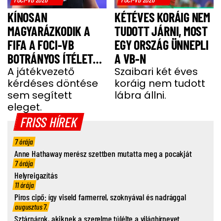
KÍNOSAN
KÉTÉVES KORÁIG NEM
MAGYARÁZKODIK A
TUDOTT JÁRNI, MOST
FIFA A FOCI-VB
EGY ORSZÁG ÜNNEPLI
BOTRÁNYOS ÍTÉLETE
A VB-N
MIATT
A játékvezető
Szaibari két éves
kérdéses döntése
koráig nem tudott
sem segített
lábra állni.
eleget.
FRISS HÍREK
7 órája
Anne Hathaway merész szettben mutatta meg a pocakját
7 órája
Helyreigazítás
11 órája
Piros cipő: így viseld farmerrel, szoknyával és nadrággal
augusztus 7.
Sztárpárok, akiknek a szerelme túlélte a világhírnevet