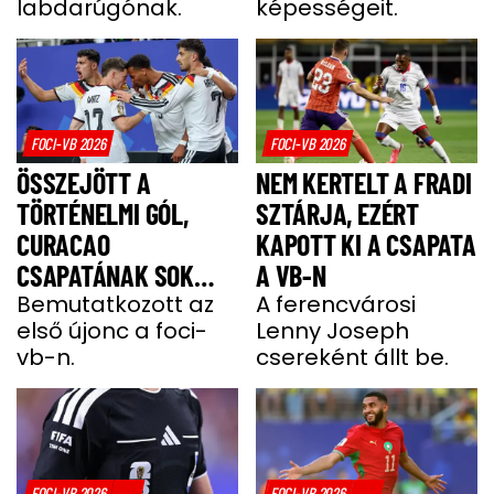
labdarúgónak.
képességeit.
FOCI-VB 2026
FOCI-VB 2026
ÖSSZEJÖTT A
NEM KERTELT A FRADI
TÖRTÉNELMI GÓL,
SZTÁRJA, EZÉRT
CURACAO
KAPOTT KI A CSAPATA
CSAPATÁNAK SOK
A VB-N
VOLT NÉMETORSZÁG
Bemutatkozott az
A ferencvárosi
első újonc a foci-
Lenny Joseph
vb-n.
csereként állt be.
FOCI-VB 2026
FOCI-VB 2026