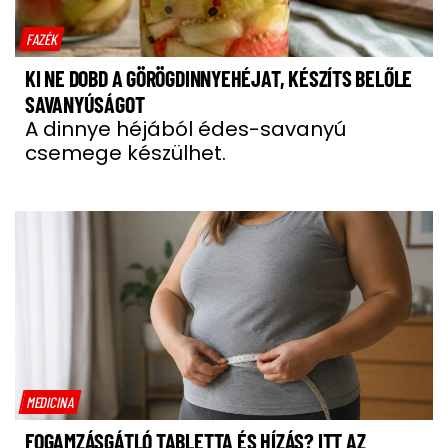
FAZÉK
KI NE DOBD A GÖRÖGDINNYEHÉJAT, KÉSZÍTS BELŐLE
SAVANYÚSÁGOT
A dinnye héjából édes-savanyú
csemege készülhet.
MEDICINA
FOGAMZÁSGÁTLÓ TABLETTA ÉS HÍZÁS? ITT AZ