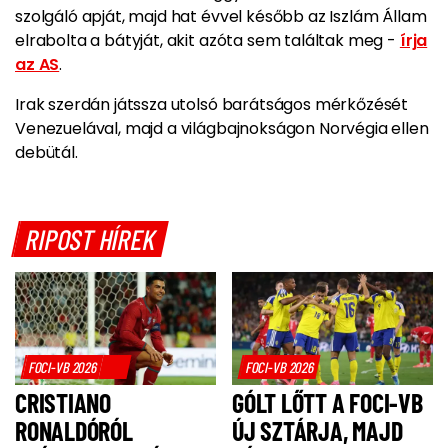
szolgáló apját, majd hat évvel később az Iszlám Állam
elrabolta a bátyját, akit azóta sem találtak meg -
írja
az AS
.
Irak szerdán játssza utolsó barátságos mérkőzését
Venezuelával, majd a világbajnokságon Norvégia ellen
debütál.
RIPOST HÍREK
FOCI-VB 2026
FOCI-VB 2026
CRISTIANO
GÓLT LŐTT A FOCI-VB
RONALDÓRÓL
ÚJ SZTÁRJA, MAJD