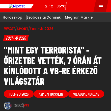
21°C
35°C
Horoszkóp
Szoboszlai Dominik
Meghan Markle
RIPOST
/
SPORT
/
Foci-vb 2026
FOCI-VB 2026
"MINT EGY TERRORISTA" -
ŐRIZETBE VETTÉK, 7 ÓRÁN ÁT
KÍNLÓDOTT A VB-RE ÉRKEZŐ
VILÁGSZTÁR
FOCI-VB 2026
AYMEN HUSSEIN
VILÁGBAJNOKSÁG
SZERZŐ
HWK