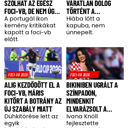
SZÓLHAT AZ EGÉSZ
VÁRATLAN DOLOG
FOCI-VB, DE NEM ÚGY,
TÖRTÉNT A
AHOGY Ő AZT
A portugál ikon
STADIONBAN
Hiába lőtt a
kemény kritikákat
kapuba, nem
SZERETNÉ
kapott a foci-vb
ünnepelt.
előtt.
FOCI-VB 2026
FOCI-VB 2026
ALIG KEZDŐDÖTT EL A
BIKINIBEN UGRÁLT A
FOCI-VB, MÁRIS
SZÍNPADON,
KITÖRT A BOTRÁNY AZ
MINDENKIT
ÚJ SZABÁLY MIATT
ELVARÁZSOLT A
Dühkitörése lett az
LEGSZEXIBB
Ivana Knöll
egyik
fejlesztette
SZURKOLÓLÁNY