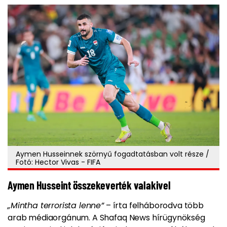
Aymen Husseinnek szörnyű fogadtatásban volt része /
Fotó: Hector Vivas - FIFA
Aymen Husseint összekeverték valakivel
„Mintha terrorista lenne”
– írta felháborodva több
arab médiaorgánum. A Shafaq News hírügynökség