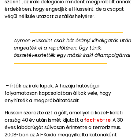
szerint „az iraki delegáció mindent megpróbált annak
érdekében, hogy engedjék el Husseint, de a csapat
végül nélküle utazott a szálláshelyére”.
Aymen Husseint csak hét órányi kihallgatás után
engedték el a repülőtéren. Úgy tűnik,
összetévesztették egy másik iraki állampolgárral
– írták az iraki lapok. A hazája hatóságai
folyamatosan kapcsolatban álltak vele, hogy
enyhítsék a megpróbáltatásait.
Hussein szerezte azt a gólt, amellyel a közel-keleti
ország 40 év után ismét kijutott a
foci-vb-re
. A 30
éves labdarúgót súlyosan érintette a terrorizmus.
2008-ban az Al-Kaida meggyilkolta katonaként