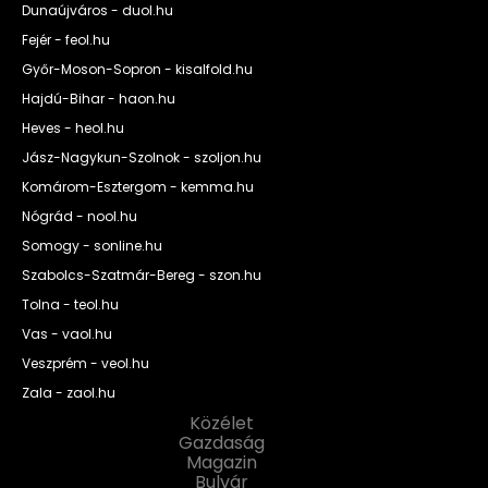
Dunaújváros - duol.hu
Fejér - feol.hu
Győr-Moson-Sopron - kisalfold.hu
Hajdú-Bihar - haon.hu
Heves - heol.hu
Jász-Nagykun-Szolnok - szoljon.hu
Komárom-Esztergom - kemma.hu
Nógrád - nool.hu
Somogy - sonline.hu
Szabolcs-Szatmár-Bereg - szon.hu
Tolna - teol.hu
Vas - vaol.hu
Veszprém - veol.hu
Zala - zaol.hu
Közélet
Gazdaság
Magazin
Bulvár