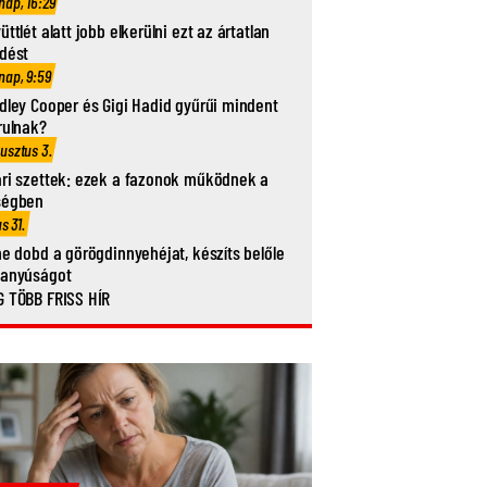
nap, 16:29
üttlét alatt jobb elkerülni ezt az ártatlan
dést
nap, 9:59
dley Cooper és Gigi Hadid gyűrűi mindent
rulnak?
usztus 3.
ri szettek: ezek a fazonok működnek a
ségben
us 31.
ne dobd a görögdinnyehéjat, készíts belőle
vanyúságot
 TÖBB FRISS HÍR