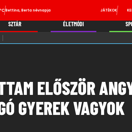
°C
Bettina, Berta névnapja
JÁTÉKOK
KE
SZTÁR
ÉLETMÓDI
SP
ÁTTAM ELŐSZÖR ANGY
IGÓ GYEREK VAGYOK