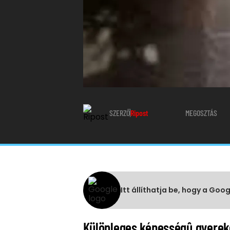
SZERZŐ
Ripost
MEGOSZTÁS
Itt állíthatja be, hogy a Goo
Különleges képességû gyereke