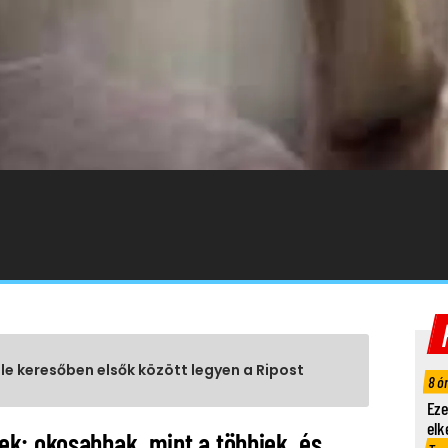
gle keresőben elsők között legyen a Ripost
8 ó
Eze
elk
k: okosabbak, mint a többiek, és