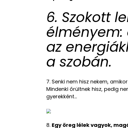
6. Szokott le
élményem: 
az energiákk
a szobán.
7. Senki nem hisz nekem, amiko
Mindenki őrültnek hisz, pedig n
gyerekként…
8.
Egy öreg lélek vagyok, mag