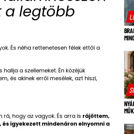
t a legtöbb
L
BRA
MIN
ok. És néha rettenetesen félek ettől a
és hallja a szellemeket. Én közéjük
kem
, és akinek erről mesélek, azt hiszi,
S
NYÁ
MŰK
rá, hogy az vagyok. És arra is
rájöttem,
 és igyekezett mindenáron elnyomni a