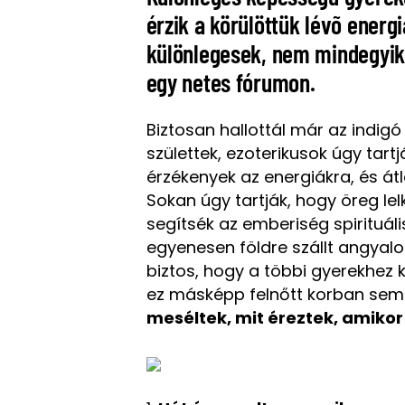
érzik a körülöttük lévõ energi
különlegesek, nem mindegyik
egy netes fórumon.
Biztosan hallottál már az indig
születtek, ezoterikusok úgy tart
érzékenyek az energiákra, és
át
Sokan úgy tartják, hogy
öreg lel
segítsék az emberiség spirituáli
egyenesen földre szállt angyalo
biztos, hogy a többi gyerekhez 
ez másképp felnőtt korban sem
meséltek, mit éreztek, amikor