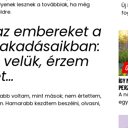
ilyenek lesznek a továbbiak, ha még
Új
ldre.
fo
az embereket a
elakadásaikban:
 velük, érzem
O
et…
ÍGY
PER
A n
sabb voltam, mint mások; nem értettem,
egy
n.
Hamarabb kezdtem beszélni, olvasni,