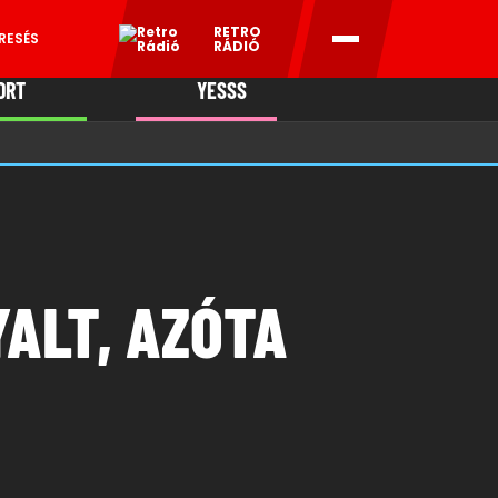
RETRO
RESÉS
RÁDIÓ
ORT
YESSS
MANI
ALT, AZÓTA