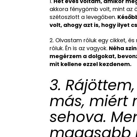
1.
Hét éves voltam, amikor me
akkora fénygömb volt, mint az 
szétoszlott a levegőben.
Később
volt, ahogy azt is, hogy ilyet 
2. Olvastam róluk egy cikket, és
róluk. Én is az vagyok.
Néha szin
megérzem a dolgokat, bevonz
mit kellene ezzel kezdenem.
3. Rájöttem
más, miért 
sehova. Mer
magasabb 