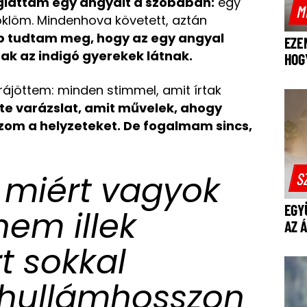
gláttam egy angyalt a szobában:
egy
M
öklöm. Mindenhova követett, aztán
 tudtam meg, hogy az egy angyal
EZE
csak az indigó gyerekek látnak.
HOG
 rájöttem: minden stimmel, amit írtak
te varázslat, amit művelek, ahogy
om a helyzeteket. De fogalmam sincs,
, miért vagyok
S
EGY
nem illek
AZ 
t sokkal
hullámhosszon