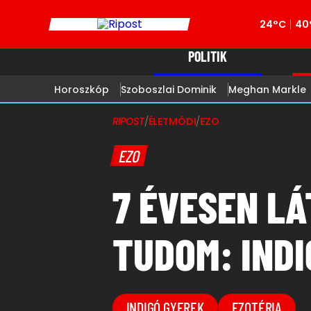
24°C
40
POLITIK
Horoszkóp
Szoboszlai Dominik
Meghan Markle
RIPOST
/
ÉLETMÓDI
/
EZO
EZO
7 ÉVESEN L
TUDOM: IND
INDIGÓ GYEREK
EZOTÉRIA