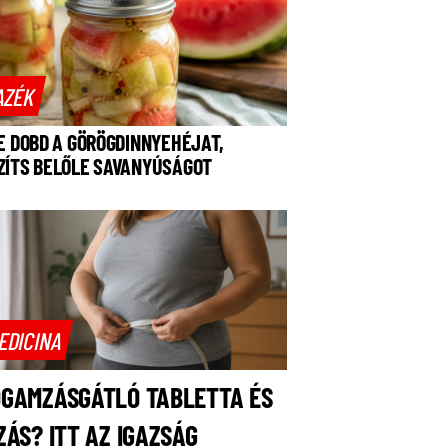
AZÉK
NE DOBD A GÖRÖGDINNYEHÉJAT,
ZÍTS BELŐLE SAVANYÚSÁGOT
EDICINA
OGAMZÁSGÁTLÓ TABLETTA ÉS
ZÁS? ITT AZ IGAZSÁG