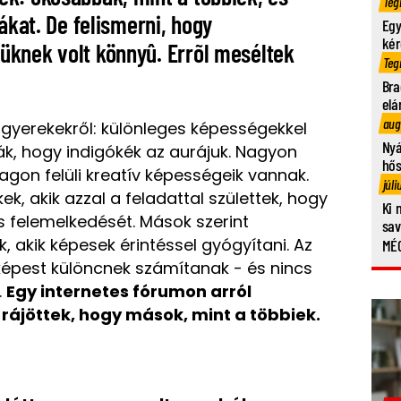
Teg
ákat. De felismerni, hogy
Egy
kér
üknek volt könnyû. Errõl meséltek
Teg
Bra
elá
aug
ó gyerekekről: különleges képességekkel
Nyá
ják, hogy indigókék az aurájuk. Nagyon
hő
lagon felüli kreatív képességeik
vannak.
júli
kek
, akik azzal a feladattal születtek, hogy
Ki 
s felemelkedését. Mások szerint
sa
k, akik
képesek érintéssel gyógyítani
. Az
MÉG
képest különcnek számítanak - és nincs
.
Egy internetes fórumon arról
 rájöttek, hogy mások, mint a többiek.