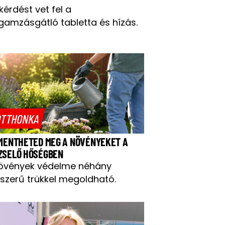
 kérdést vet fel a
gamzásgátló tabletta és hízás.
TTHONKA
 MENTHETED MEG A NÖVÉNYEKET A
ZSELŐ HŐSÉGBEN
övények védelme néhány
szerű trükkel megoldható.