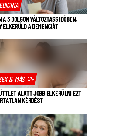
EDICINA
N A 3 DOLGON VÁLTOZTASS IDŐBEN,
Y ELKERÜLD A DEMENCIÁT
ZEX & MÁS
18+
ÜTTLÉT ALATT JOBB ELKERÜLNI EZT
ÁRTATLAN KÉRDÉST