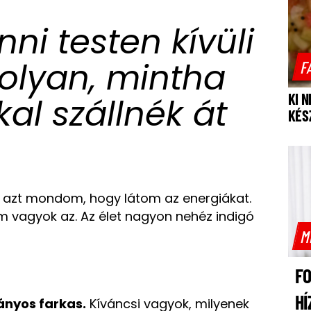
nni testen kívüli
olyan, mintha
F
KI 
al szállnék át
KÉS
r azt mondom, hogy látom az energiákat.
em vagyok az. Az élet nagyon nehéz indigó
M
F
HÍ
ányos farkas.
Kíváncsi vagyok, milyenek