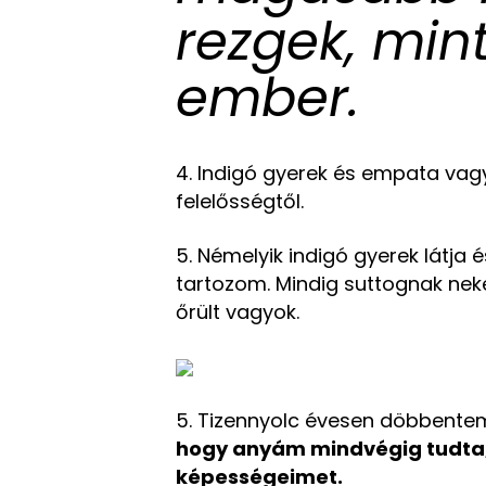
rezgek, min
ember.
4. Indigó gyerek és empata vagy
felelősségtől.
5. Némelyik indigó gyerek
látja 
tartozom. Mindig suttognak ne
őrült vagyok.
5. Tizennyolc évesen döbbentem 
hogy anyám mindvégig tudta,
képességeimet.