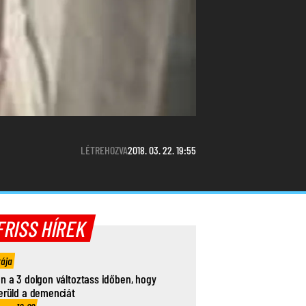
LÉTREHOZVA
2018. 03. 22. 19:55
FRISS HÍREK
rája
n a 3 dolgon változtass időben, hogy
erüld a demenciát