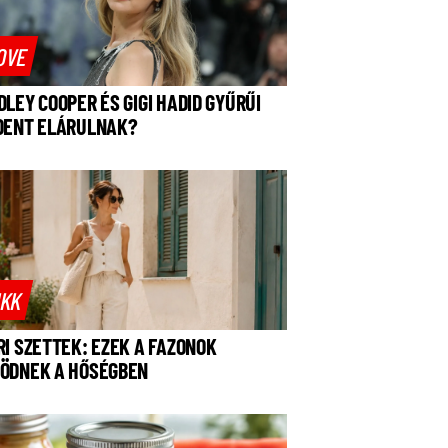
OVE
DLEY COOPER ÉS GIGI HADID GYŰRŰI
DENT ELÁRULNAK?
IKK
RI SZETTEK: EZEK A FAZONOK
ÖDNEK A HŐSÉGBEN