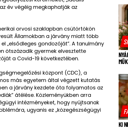
 az év végéig megkaphatják az
ikai orvosi szaklapban csütörtökön
yesült Államokban a járvány miatt több
S
 el „elsődleges gondozóját”. A tanulmány
den ötszázadik gyermek elvesztette
NYÁ
óját a Covid-19 következtében.
MŰK
egségmegelőzési központ (CDC), a
ámos más egyetem által végzett kutatás
ben a járvány kezdete óta folyamatos az
diák” átélése. Közleményükben arra
ségügyi intézményeket, hogy nyújtsanak
oblémára, ugyanis ez „közegészségügyi
F
KI 