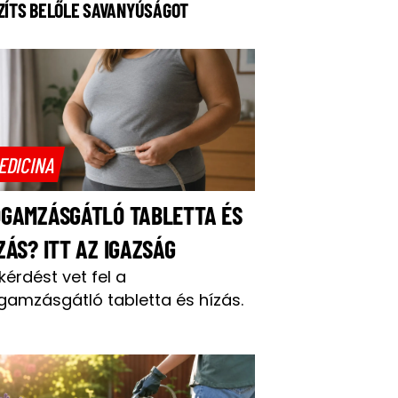
ZÍTS BELŐLE SAVANYÚSÁGOT
EDICINA
OGAMZÁSGÁTLÓ TABLETTA ÉS
ZÁS? ITT AZ IGAZSÁG
 kérdést vet fel a
gamzásgátló tabletta és hízás.