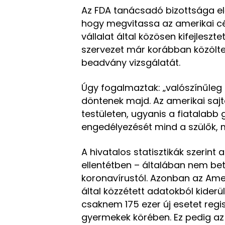
Az FDA tanácsadó bizottsága el
hogy megvitassa az amerikai c
vállalat által közösen kifejleszt
szervezet már korábban közölte
beadvány vizsgálatát.
Úgy fogalmaztak: „valószínűleg
döntenek majd. Az amerikai saj
testületen, ugyanis a fiatalabb
engedélyezését mind a szülők, m
A hivatalos statisztikák szerint
ellentétben – általában nem be
koronavírustól. Azonban az Am
által közzétett adatokból kider
csaknem 175 ezer új esetet regi
gyermekek körében. Ez pedig az 