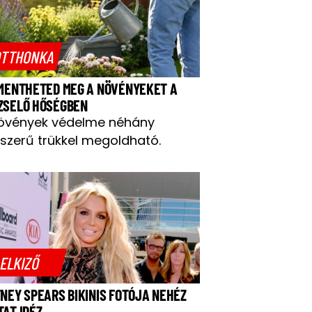
TTHONKA
 MENTHETED MEG A NÖVÉNYEKET A
ZSELŐ HŐSÉGBEN
övények védelme néhány
szerű trükkel megoldható.
ELKIZŐ
TNEY SPEARS BIKINIS FOTÓJA NEHÉZ
TAT IDÉZ