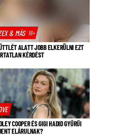
ZEX & MÁS
18+
ÜTTLÉT ALATT JOBB ELKERÜLNI EZT
ÁRTATLAN KÉRDÉST
OVE
DLEY COOPER ÉS GIGI HADID GYŰRŰI
DENT ELÁRULNAK?