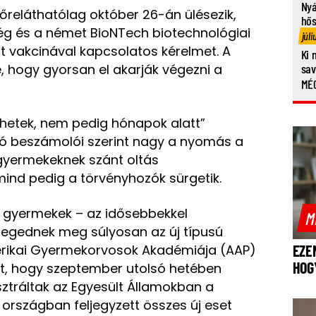
Nyá
őreláthatólag október 26-án ülésezik,
hő
ég és a német BioNTech biotechnológiai
júli
ett vakcinával kapcsolatos kérelmet. A
Ki 
, hogy gyorsan el akarják végezni a
sa
MÉG
 hetek, nem pedig hónapok alatt”
tó beszámolói szerint nagy a nyomás a
 gyermekeknek szánt oltás
ind pedig a törvényhozók sürgetik.
 a gyermekek – az idősebbekkel
M
tegednek meg súlyosan az új típusú
erikai Gyermekorvosok Akadémiája (AAP)
EZE
HOG
ült, hogy szeptember utolsó hetében
sztráltak az Egyesült Államokban a
országban feljegyzett összes új eset