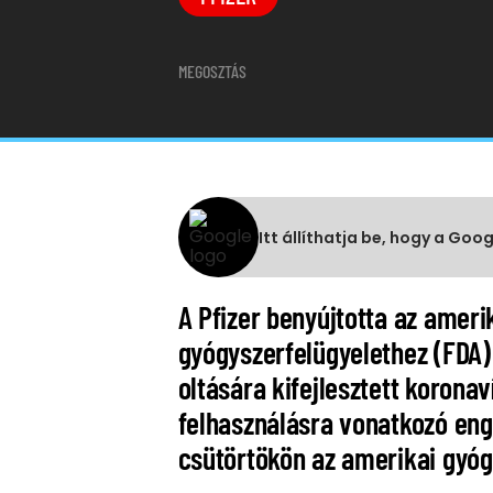
MEGOSZTÁS
Itt állíthatja be, hogy a Goo
A Pfizer benyújtotta az ameri
gyógyszerfelügyelethez (FDA) 
oltására kifejlesztett koronav
felhasználásra vonatkozó eng
csütörtökön az amerikai gyógy