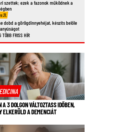
ri szettek: ezek a fazonok működnek a
ségben
us 31.
ne dobd a görögdinnyehéjat, készíts belőle
vanyúságot
 TÖBB FRISS HÍR
EDICINA
N A 3 DOLGON VÁLTOZTASS IDŐBEN,
Y ELKERÜLD A DEMENCIÁT