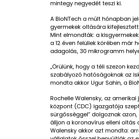
mintegy negyedét teszi ki.
A BioNTech a múlt hónapban jelen
gyermekek oltására kifejlesztet
Mint elmondták: a kisgyermekek
a 12 éven felüliek körében már 
adagolás, 30 mikrogramm helyet
„Örülünk, hogy a téli szezon kez
szabályozó hatóságoknak az isk
mondta akkor Ugur Sahin, a BioN
Rochelle Walensky, az amerikai
központ (CDC) igazgatója szep
sürgősséggel” dolgoznak azon,
álljon a koronavírus elleni oltá
Walensky akkor azt mondta: ar
vállalatok ősszel benyújtják az e