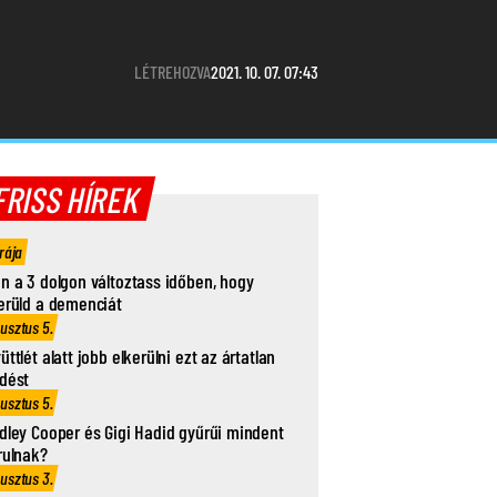
LÉTREHOZVA
2021. 10. 07. 07:43
FRISS HÍREK
rája
n a 3 dolgon változtass időben, hogy
erüld a demenciát
usztus 5.
üttlét alatt jobb elkerülni ezt az ártatlan
dést
usztus 5.
dley Cooper és Gigi Hadid gyűrűi mindent
rulnak?
usztus 3.