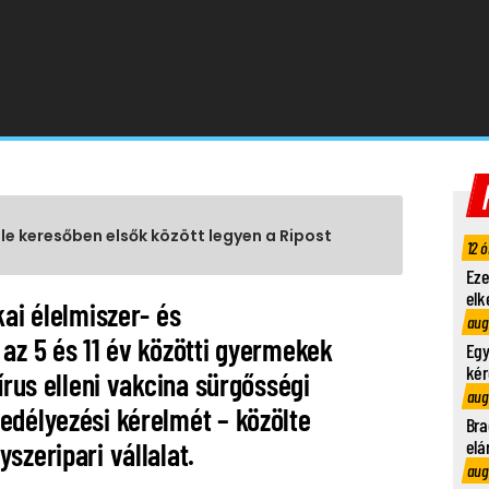
gle keresőben elsők között legyen a Ripost
12 ó
Eze
elk
kai élelmiszer- és
aug
az 5 és 11 év közötti gyermekek
Egy
kér
írus elleni vakcina sürgősségi
aug
edélyezési kérelmét – közölte
Bra
elá
szeripari vállalat.
aug