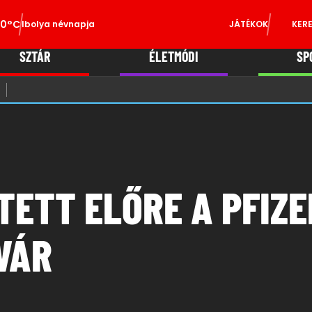
0°C
Ibolya névnapja
JÁTÉKOK
KER
SZTÁR
ÉLETMÓDI
SP
TETT ELŐRE A PFIZE
VÁR