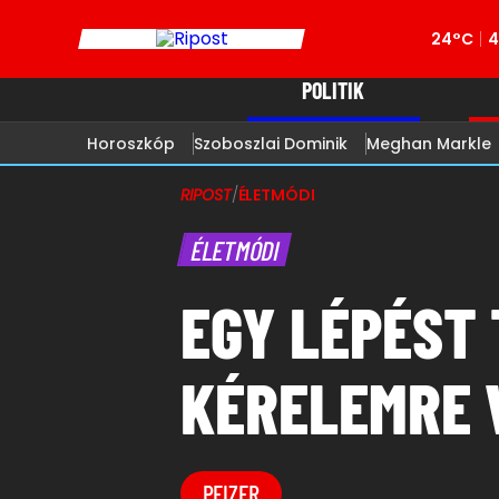
24°C
4
POLITIK
Horoszkóp
Szoboszlai Dominik
Meghan Markle
RIPOST
/
ÉLETMÓDI
ÉLETMÓDI
EGY LÉPÉST 
KÉRELEMRE 
PFIZER