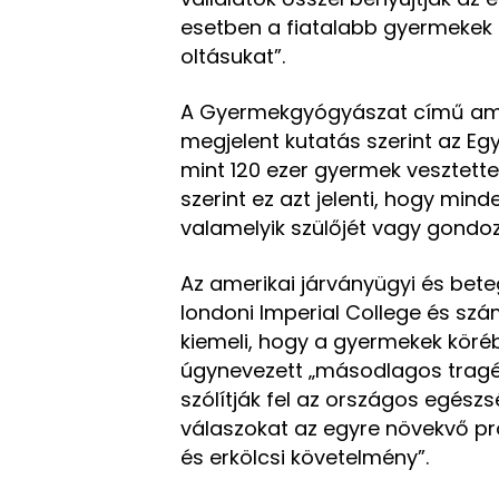
esetben a fiatalabb gyermekek
oltásukat”.
A Gyermekgyógyászat című amer
megjelent kutatás szerint az Eg
mint 120 ezer gyermek vesztette
szerint ez azt jelenti, hogy min
valamelyik szülőjét vagy gondoz
Az amerikai járványügyi és bet
londoni Imperial College és sz
kiemeli, hogy a gyermekek köré
úgynevezett „másodlagos tragé
szólítják fel az országos egész
válaszokat az egyre növekvő pr
és erkölcsi követelmény”.