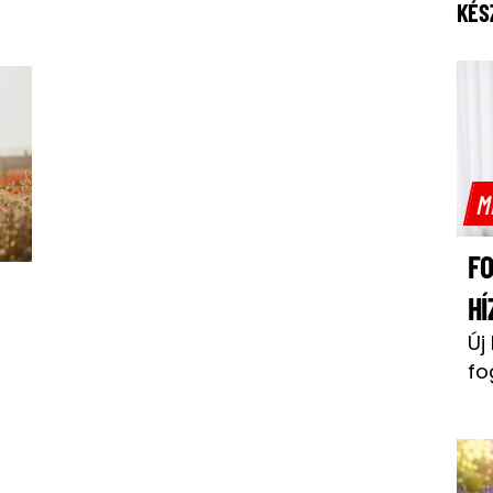
KÉS
M
F
HÍ
Új
fo