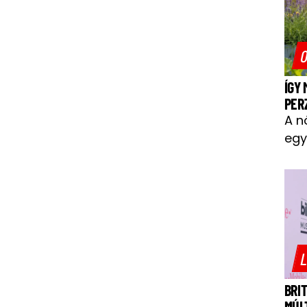
O
ÍGY
PER
A n
egy
L
BRI
MÚL