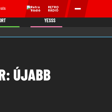
RETRO
ESÉS
RÁDIÓ
ORT
YESSS
MANI
R: ÚJABB