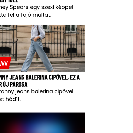
tney Spears egy szexi képpel
te fel a fájó múltat.
IKK
NNY JEANS BALERINA CIPŐVEL, EZ A
R ÚJ PÁROSA
ranny jeans balerina cipővel
t hódít.