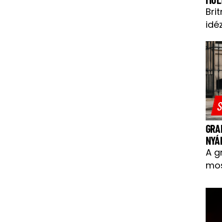
Bri
idéz
S
GRA
NYÁ
A g
mos