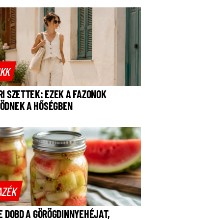
IKK
RI SZETTEK: EZEK A FAZONOK
ÖDNEK A HŐSÉGBEN
AZÉK
NE DOBD A GÖRÖGDINNYEHÉJAT,