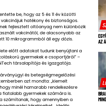
tette be, hogy az 5 és 11 év közötti
t vakcinájuk hatékony és biztonságos.
S
nek fejlesztett oltóanyag nem különbözik
használt vakcinától, de alacsonyabb az
EGY
t 10 mikrogrammból áll egy dózis.
AZ 
dete előtt adatokat tudunk benyújtani a
oláskorú gyermekek e csoportjáról” –
Tech társalapítója és igazgatója.
 járványügyi és betegségmegelőzési
temberben azt mondta: „kiemelt
L
 hogy minél hamarabb rendelkezésre
s a fiatalabb gyermekek számára is.
BRA
MIN
ra számítanak, hogy amennyiben a
ngedélyezési kérelmeiket, „ideális