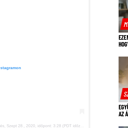
M
EZE
HOG
Instagramon
S
EGY
AZ 
zés,
Szept 28., 2020, időpont: 3:28 (PDT időzóna szerint)