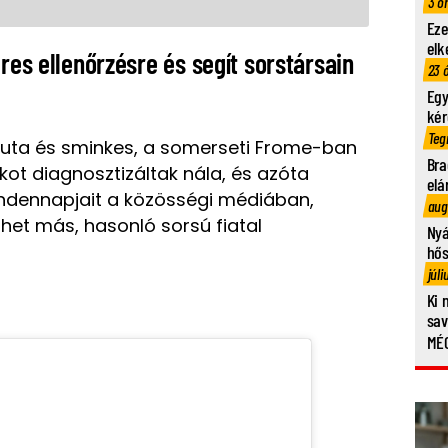
3 ó
Eze
elk
eres ellenőrzésre és segít sorstársain
23 
Egy
kér
Teg
uta és sminkes, a somerseti Frome-ban
Bra
ákot diagnosztizáltak nála, és azóta
elá
ndennapjait a közösségi médiában,
aug
et más, hasonló sorsú fiatal
Nyá
hő
júli
Ki 
sa
MÉG