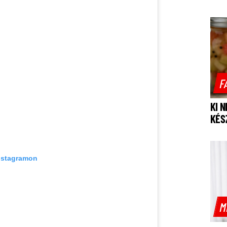
F
KI 
KÉS
Instagramon
M