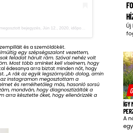
F
HÍ
Új
megosztott bejegyzés,
Jún 12., 2020, időpont: 8:52 (PDT időzóna szerint)
fo
zempilláit és a szemöldökét.
lmúltig egy szépségszalont vezettem,
sok feladat hárult rám. Szóval nehéz volt
öm. Most több sminket kell viselnem, hogy
tal édesanya arra biztat minden nőt, hogy
t. „
A rák az egyik legszörnyűbb dolog, amin
 de az Instagramon megosztottam a
yelmet és remélhetőleg más, hasonló sorsú
O
zzám, mondván, hogy diagnosztizálták a
 arra késztette őket, hogy ellenőrizzék a
ÍGY
PER
A n
egy