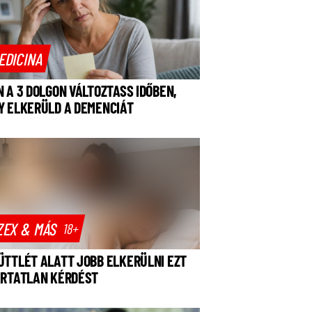
EDICINA
N A 3 DOLGON VÁLTOZTASS IDŐBEN,
Y ELKERÜLD A DEMENCIÁT
ZEX & MÁS
18+
ÜTTLÉT ALATT JOBB ELKERÜLNI EZT
ÁRTATLAN KÉRDÉST