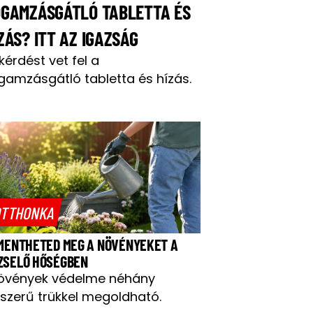
OGAMZÁSGÁTLÓ TABLETTA ÉS
ZÁS? ITT AZ IGAZSÁG
 kérdést vet fel a
gamzásgátló tabletta és hízás.
TTHONKA
 MENTHETED MEG A NÖVÉNYEKET A
ZSELŐ HŐSÉGBEN
övények védelme néhány
szerű trükkel megoldható.