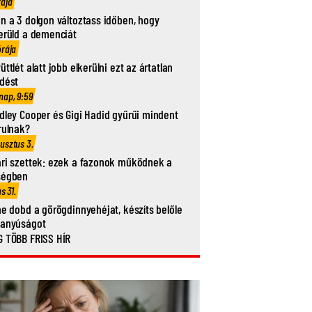
rája
n a 3 dolgon változtass időben, hogy
erüld a demenciát
órája
üttlét alatt jobb elkerülni ezt az ártatlan
dést
nap, 9:59
dley Cooper és Gigi Hadid gyűrűi mindent
rulnak?
usztus 3.
ri szettek: ezek a fazonok működnek a
ségben
us 31.
ne dobd a görögdinnyehéjat, készíts belőle
vanyúságot
 TÖBB FRISS HÍR