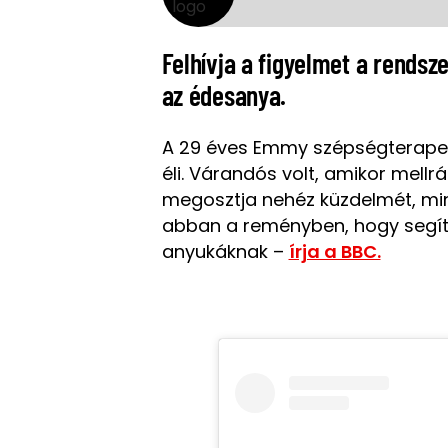
Felhívja a figyelmet a rendsz
az édesanya.
A 29 éves Emmy szépségterape
éli. Várandós volt, amikor mellr
megosztja nehéz küzdelmét, mi
abban a reményben, hogy segíth
anyukáknak –
írja a BBC.