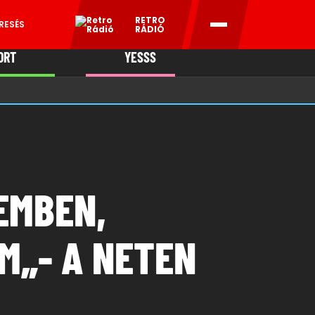
RETRO
RESÉS
RÁDIÓ
ORT
YESSS
MANI
EMBEN,
M„- A NETEN