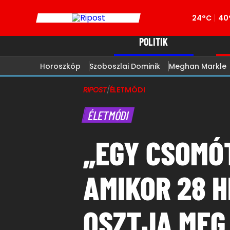
24°C
40
POLITIK
Horoszkóp
Szoboszlai Dominik
Meghan Markle
RIPOST
/
ÉLETMÓDI
ÉLETMÓDI
„EGY CSOMÓ
AMIKOR 28 H
OSZTJA MEG