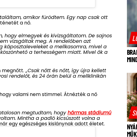
láltam, amikor fürödtem. Egy nap csak ott
rténetét a nő.
, hogy elmegyek és kivizsgáltatom. De sajnos
L
nem vizsgáltak meg. A rendelőben azt
g káposztaleveleket a mellkasomra, mivel a
BRA
köszönhető a terhességem miatt. Mivel ők a
MIN
n megnőtt.
„
Csak nőtt és nőtt, így újra kellett
osi rendelőt, és 24 órán belül a mellklinikán
, hogy valami nem stimmel. Átnézték a nő
S
ivatalosan megtudtam, hogy
hármas stádiumú
voltam. Mintha a padló kicsúszott volna a
ár egy egészséges kislánynak adott életet.
NYÁ
MŰK