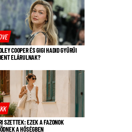
OVE
DLEY COOPER ÉS GIGI HADID GYŰRŰI
DENT ELÁRULNAK?
IKK
RI SZETTEK: EZEK A FAZONOK
ÖDNEK A HŐSÉGBEN