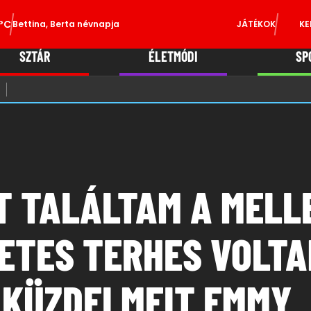
°C
Bettina, Berta névnapja
JÁTÉKOK
KE
SZTÁR
ÉLETMÓDI
SP
T TALÁLTAM A MELL
ETES TERHES VOLTA
 KÜZDELMEIT EMMY