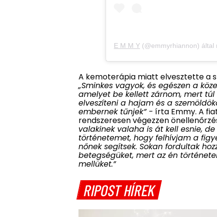
E M M Y
(@emmyrhiannon) által 
A kemoterápia miatt elvesztette a s
„Sminkes vagyok, és egészen a köze
amelyet be kellett zárnom, mert túl 
elveszíteni a hajam és a szemöldök
embernek tűnjek” -
írta Emmy. A fia
rendszeresen végezzen önellenőrzés
valakinek valaha is át kell esnie,
történetemet, hogy felhívjam a fig
nőnek segítsek. Sokan fordultak ho
betegségüket, mert az én történetem
mellüket.”
RIPOST HÍREK