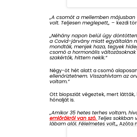
„A csomót a mellemben májusban ta
volt. Teljesen meglepett„ –
kezdi tö
„Néhány napon belül úgy döntöttem
a Covid-járvány miatt egyáltalán 
mondták, menjek haza, tegyek hide
csomó a hormonális változásoknak 
szakértők, hittem nekik.”
Négy-öt hét alatt a csomó alaposa
ellenőriztetnem. Visszahívtam az orv
voltam.”
Ott biopsziát végeztek, mert látták
hónalját is.
„Amikor 35 hetes terhes voltam, h
emlőrákról van szó.
Teljes sokkban 
lábam alól. Félelmetes volt.„
Azóta m