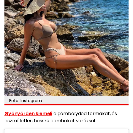
Fotó: Instagram
Gyönyörűen kiemeli
a gömbölyded formákat, és
eszméletlen hosszú combokat varázsol.