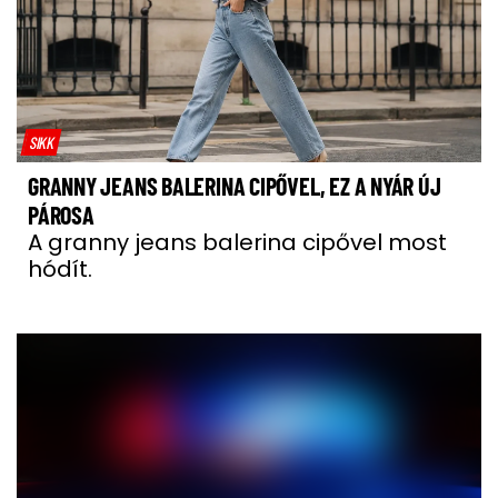
SIKK
GRANNY JEANS BALERINA CIPŐVEL, EZ A NYÁR ÚJ
PÁROSA
A granny jeans balerina cipővel most
hódít.