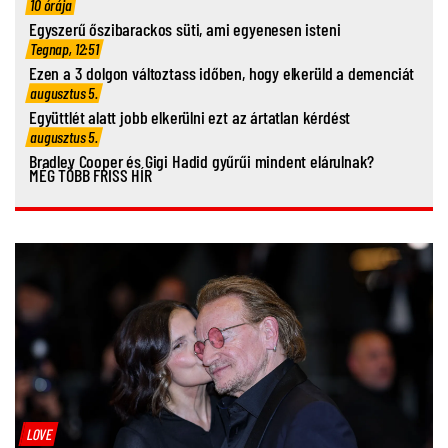
10 órája
Egyszerű őszibarackos süti, ami egyenesen isteni
Tegnap, 12:51
Ezen a 3 dolgon változtass időben, hogy elkerüld a demenciát
augusztus 5.
Együttlét alatt jobb elkerülni ezt az ártatlan kérdést
augusztus 5.
Bradley Cooper és Gigi Hadid gyűrűi mindent elárulnak?
MÉG TÖBB FRISS HÍR
LOVE