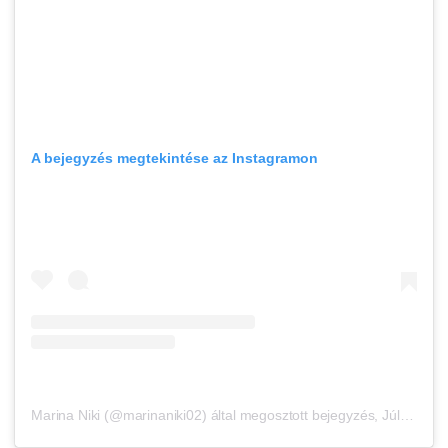
A bejegyzés megtekintése az Instagramon
Marina Niki (@marinaniki02) által megosztott bejegyzés
,
Júl 6., 2020, időpont: 10:44 (PDT időzóna szerint)