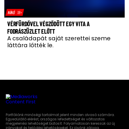
NÍNÓ
18+
VÉRFÜRDŐVEL VÉGZŐDÖTT EGY VITA A
FODRÁSZÜZLET ELŐTT
A családapát saját szerettei szeme
láttára lőtték le.
Portfóliónk minőségi tartalmat jelent minden olvasó számára.
Egyedülálló elérést, országos lefedettséget és változatos
megjelenési lehetőséget biztosít. Folyamatosan keressük az új
irányokat és fejlődési lehetőségeket. Ez jövőnk záloga.