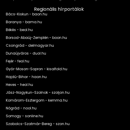
Regionális hírportálok
Bács-Kiskun - baon.hu
Baranya - bama.hu
Békés - beol.hu
Borsod-Abaúj-Zemplén - boon.hu
Csongrád - delmagyar.hu
Dunaújváros - duol.hu
Fejér - feol.hu
Győr-Moson-Sopron - kisalfold.hu
Hajdú-Bihar - haon.hu
Heves - heol.hu
Jász-Nagykun-Szolnok - szoljon.hu
Komárom-Esztergom - kemma.hu
Nógrád - nool.hu
Somogy - sonline.hu
Szabolcs-Szatmár-Bereg - szon.hu