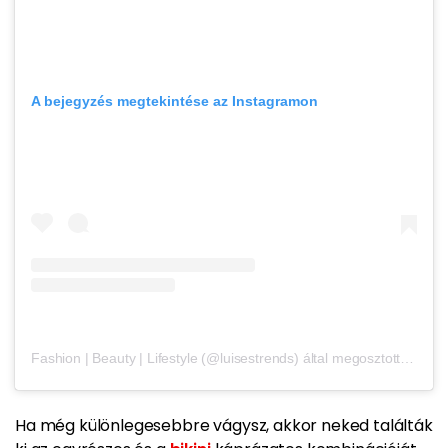
A bejegyzés megtekintése az Instagramon
Fashion | Beauty | Lifestyle (@luisestrends) által megosztott bejegyzés
Ha még különlegesebbre vágysz, akkor neked találták