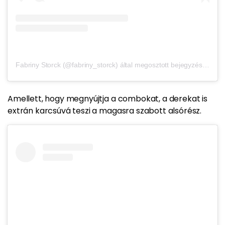
Fabriny Storck (@fabriny_storck) által megosztott bejegyzés
,
Júl 7.
Amellett, hogy megnyújtja a combokat, a derekat is
extrán karcsúvá teszi a magasra szabott alsórész.