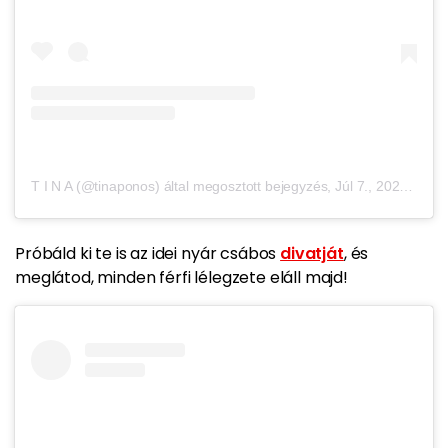
T I N A (@tinaponos) által megosztott bejegyzés
,
Júl 7., 2020, időpont: 5:21 (PDT időzóna szerint)
Próbáld ki te is az idei nyár csábos
divatját
, és
meglátod, minden férfi lélegzete eláll majd!