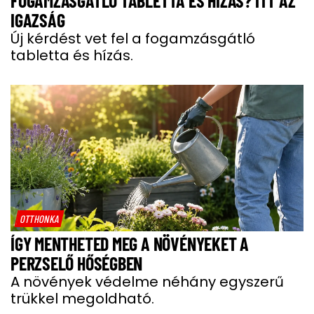
FOGAMZÁSGÁTLÓ TABLETTA ÉS HÍZÁS? ITT AZ
IGAZSÁG
Új kérdést vet fel a fogamzásgátló
tabletta és hízás.
OTTHONKA
ÍGY MENTHETED MEG A NÖVÉNYEKET A
PERZSELŐ HŐSÉGBEN
A növények védelme néhány egyszerű
trükkel megoldható.