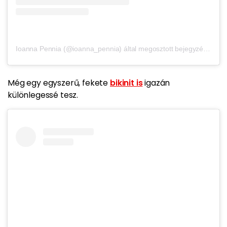
Ioanna Pennia (@ioanna_pennia) által megosztott bejegyzés
,
Júl 7
Még egy egyszerű, fekete
bikinit is
igazán
különlegessé tesz.