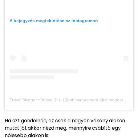
A bejegyzés megtekintése az Instagramon
Travel blogger • Athina 🌹✈️ (@athinamasman) által megosztott bejegyzés
Ha azt gondolnád, ez csak a nagyon vékony alakon
mutat jól, akkor nézd meg, mennyire csábító egy
nőiesebb alakon is: