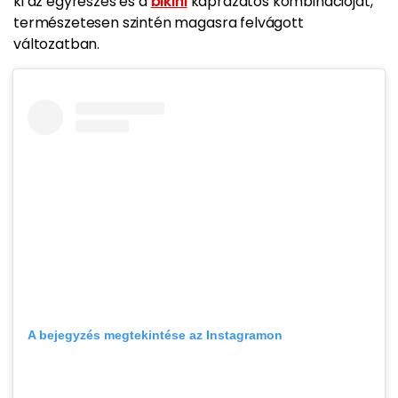
ki az egyrészes és a
bikini
káprázatos kombinációját,
természetesen szintén magasra felvágott
változatban.
A bejegyzés megtekintése az Instagramon