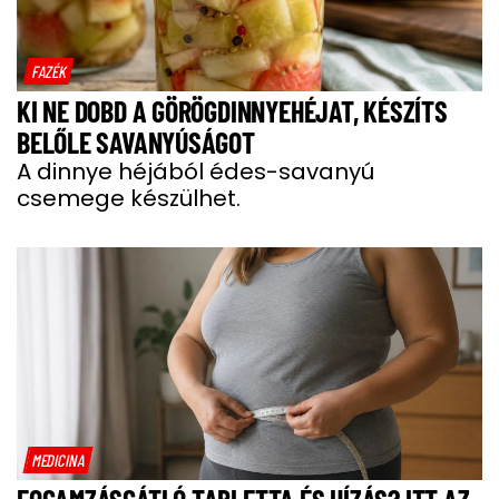
FAZÉK
KI NE DOBD A GÖRÖGDINNYEHÉJAT, KÉSZÍTS
BELŐLE SAVANYÚSÁGOT
A dinnye héjából édes-savanyú
csemege készülhet.
MEDICINA