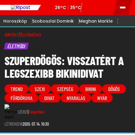
26°C
35°C
Horoszkóp
Szoboszlai Dominik
Meghan Markle
RIPOST
/
ÉLETMÓDI
ÉLETMÓDI
SZUPERDÖGÖS: VISSZATÉRT A
LEGSZEXIBB BIKINIDIVAT
TREND
SZEXI
SZÉPSÉG
BIKINI
DÖGÖS
FÜRDŐRUHA
DIVAT
NYARALÁS
NYÁR
SZERZŐ
Fenyő Bori
LÉTREHOZVA
2020. 07. 14. 10:30