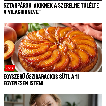
SZTÁRPÁROK, AKIKNEK A SZERELME TÚLÉLTE
A VILÁGHÍRNEVET
FAZÉK
EGYSZERŰ ŐSZIBARACKOS SÜTI, AMI
EGYENESEN ISTENI