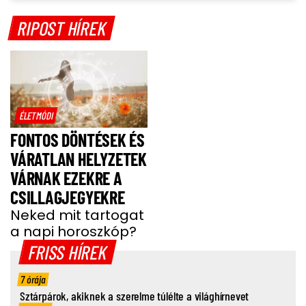
RIPOST HÍREK
ÉLETMÓDI
FONTOS DÖNTÉSEK ÉS
VÁRATLAN HELYZETEK
VÁRNAK EZEKRE A
CSILLAGJEGYEKRE
Neked mit tartogat
a napi horoszkóp?
FRISS HÍREK
7 órája
Sztárpárok, akiknek a szerelme túlélte a világhírnevet