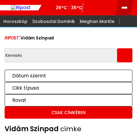
26°C
35°C
Horoszkóp
Szoboszlai Dominik
Meghan Markle
RIPOST
/
Vidám Színpad
Dátum szerint
Cikk típusa
Rovat
CSAK CÍMKÉBEN
Vidám Színpad
címke