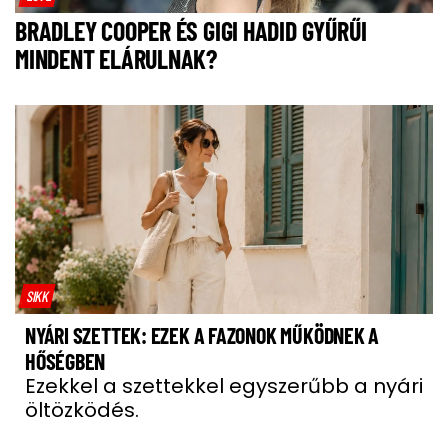
BRADLEY COOPER ÉS GIGI HADID GYŰRŰI
MINDENT ELÁRULNAK?
SIKK
NYÁRI SZETTEK: EZEK A FAZONOK MŰKÖDNEK A
HŐSÉGBEN
Ezekkel a szettekkel egyszerűbb a nyári
öltözködés.