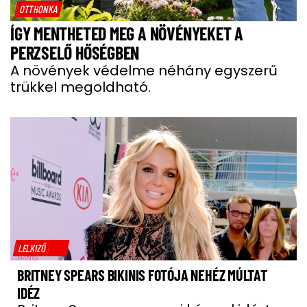
OTTHONKA
ÍGY MENTHETED MEG A NÖVÉNYEKET A
PERZSELŐ HŐSÉGBEN
A növények védelme néhány egyszerű
trükkel megoldható.
LELKIZŐ
BRITNEY SPEARS BIKINIS FOTÓJA NEHÉZ MÚLTAT
IDÉZ