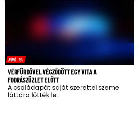
NÍNÓ
18+
VÉRFÜRDŐVEL VÉGZŐDÖTT EGY VITA A
FODRÁSZÜZLET ELŐTT
A családapát saját szerettei szeme
láttára lőtték le.