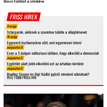
Nincs találat a címkére
FRISS HÍREK
11 órája
Sztárpárok, akiknek a szerelme túlélte a világhírnevet
15 órája
Egyszerű őszibarackos süti, ami egyenesen isteni
augusztus 6.
Ezen a 3 dolgon változtass időben, hogy elkerüld a demenciát
augusztus 5.
Együttlét alatt jobb elkerülni ezt az ártatlan kérdést
augusztus 5.
Bradley Cooper és Gigi Hadid gyűrűi mindent elárulnak?
MÉG TÖBB FRISS HÍR