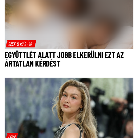
SZEX & MÁS
18+
EGYÜTTLÉT ALATT JOBB ELKERÜLNI EZT AZ
ÁRTATLAN KÉRDÉST
LOVE