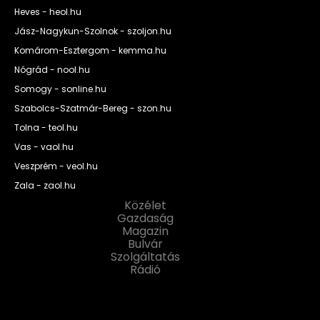
Heves - heol.hu
Jász-Nagykun-Szolnok - szoljon.hu
Komárom-Esztergom - kemma.hu
Nógrád - nool.hu
Somogy - sonline.hu
Szabolcs-Szatmár-Bereg - szon.hu
Tolna - teol.hu
Vas - vaol.hu
Veszprém - veol.hu
Zala - zaol.hu
Közélet
Gazdaság
Magazin
Bulvár
Szolgáltatás
Rádió