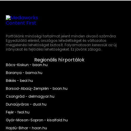
Portfóliónk minőségi tartalmat jelent minden olvasó számára.
Egyedülálló elérést, országos lefedettséget és változatos
megjelenési lehetőséget biztosít. Folyamatosan keressük az új
irányokat és fejlődési lehetőségeket. Ez jövőnk záloga.
Regionális hírportálok
Bács-Kiskun - baon.hu
Baranya - bama.hu
Békés - beol.hu
Borsod-Abaúj-Zemplén - boon.hu
Csongrád - delmagyar.hu
Dunaújváros - duol.hu
Fejér - feol.hu
Győr-Moson-Sopron - kisalfold.hu
Hajdú-Bihar - haon.hu