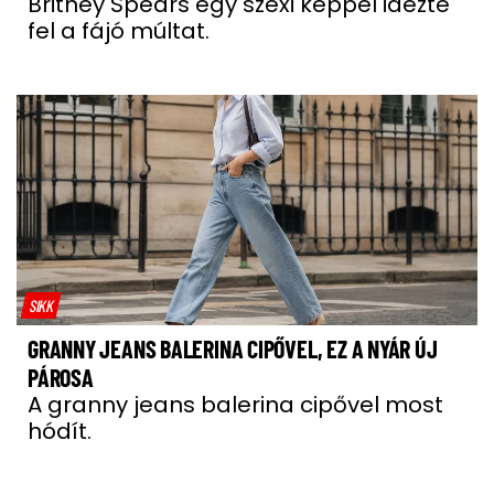
Britney Spears egy szexi képpel idézte
fel a fájó múltat.
SIKK
GRANNY JEANS BALERINA CIPŐVEL, EZ A NYÁR ÚJ
PÁROSA
A granny jeans balerina cipővel most
hódít.