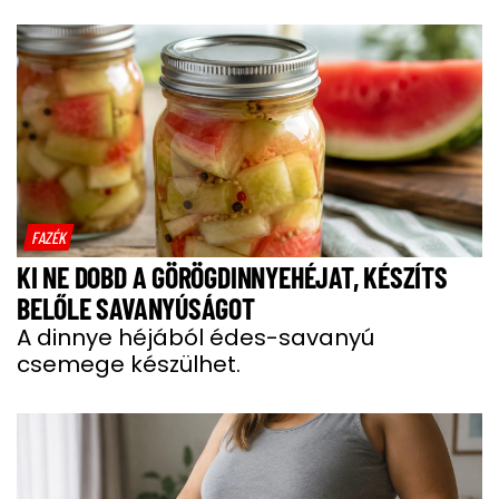
FAZÉK
KI NE DOBD A GÖRÖGDINNYEHÉJAT, KÉSZÍTS
BELŐLE SAVANYÚSÁGOT
A dinnye héjából édes-savanyú
csemege készülhet.