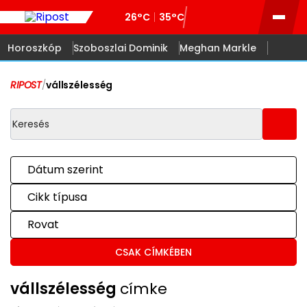
26°C
35°C
Horoszkóp
Szoboszlai Dominik
Meghan Markle
RIPOST
/
vállszélesség
Dátum szerint
Cikk típusa
Rovat
CSAK CÍMKÉBEN
vállszélesség
címke