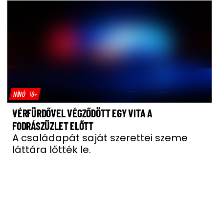
NÍNÓ
18+
VÉRFÜRDŐVEL VÉGZŐDÖTT EGY VITA A
FODRÁSZÜZLET ELŐTT
A családapát saját szerettei szeme
láttára lőtték le.