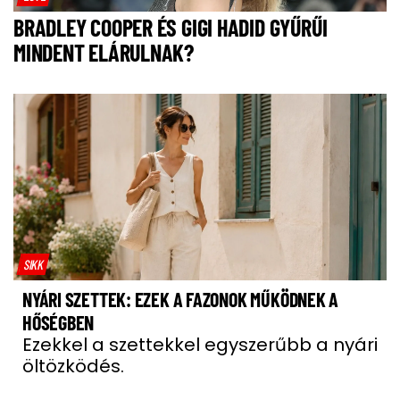
BRADLEY COOPER ÉS GIGI HADID GYŰRŰI
MINDENT ELÁRULNAK?
SIKK
NYÁRI SZETTEK: EZEK A FAZONOK MŰKÖDNEK A
HŐSÉGBEN
Ezekkel a szettekkel egyszerűbb a nyári
öltözködés.