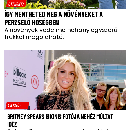
OTTHONKA
ÍGY MENTHETED MEG A NÖVÉNYEKET A
PERZSELŐ HŐSÉGBEN
A növények védelme néhány egyszerű
trükkel megoldható.
LELKIZŐ
BRITNEY SPEARS BIKINIS FOTÓJA NEHÉZ MÚLTAT
IDÉZ