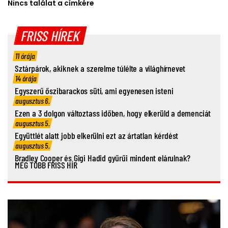
Nincs találat a címkére
FRISS HÍREK
11 órája
Sztárpárok, akiknek a szerelme túlélte a világhírnevet
14 órája
Egyszerű őszibarackos süti, ami egyenesen isteni
augusztus 6.
Ezen a 3 dolgon változtass időben, hogy elkerüld a demenciát
augusztus 5.
Együttlét alatt jobb elkerülni ezt az ártatlan kérdést
augusztus 5.
Bradley Cooper és Gigi Hadid gyűrűi mindent elárulnak?
MÉG TÖBB FRISS HÍR