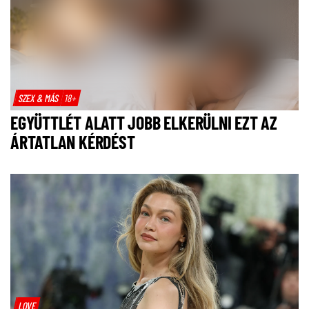
SZEX & MÁS
18+
EGYÜTTLÉT ALATT JOBB ELKERÜLNI EZT AZ
ÁRTATLAN KÉRDÉST
LOVE