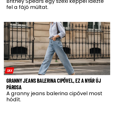
Britney Spears egy szexi képpel idézte
fel a fájó múltat.
SIKK
GRANNY JEANS BALERINA CIPŐVEL, EZ A NYÁR ÚJ
PÁROSA
A granny jeans balerina cipővel most
hódít.