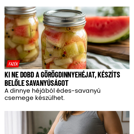
FAZÉK
KI NE DOBD A GÖRÖGDINNYEHÉJAT, KÉSZÍTS
BELŐLE SAVANYÚSÁGOT
A dinnye héjából édes-savanyú
csemege készülhet.