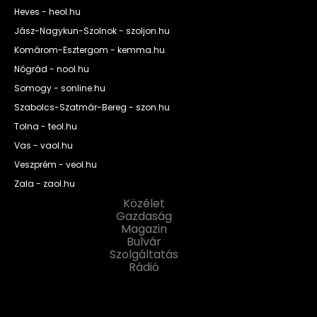
Heves - heol.hu
Jász-Nagykun-Szolnok - szoljon.hu
Komárom-Esztergom - kemma.hu
Nógrád - nool.hu
Somogy - sonline.hu
Szabolcs-Szatmár-Bereg - szon.hu
Tolna - teol.hu
Vas - vaol.hu
Veszprém - veol.hu
Zala - zaol.hu
Közélet
Gazdaság
Magazin
Bulvár
Szolgáltatás
Rádió