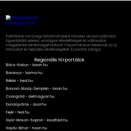
Portfóliónk minőségi tartalmat jelent minden olvasó számára.
Egyedülálló elérést, országos lefedettséget és változatos
megjelenési lehetőséget biztosít. Folyamatosan keressük az új
irányokat és fejlődési lehetőségeket. Ez jövőnk záloga.
Regionális hírportálok
Bács-Kiskun - baon.hu
Baranya - bama.hu
Békés - beol.hu
Borsod-Abaúj-Zemplén - boon.hu
Csongrád - delmagyar.hu
Dunaújváros - duol.hu
Fejér - feol.hu
Győr-Moson-Sopron - kisalfold.hu
Hajdú-Bihar - haon.hu