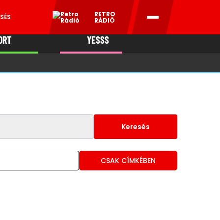
RETRO
SÉS
RÁDIÓ
ORT
YESSS
MANI
Keresés
CSAK CÍMKÉBEN