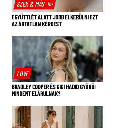
SZEX & MÁS
18+
EGYÜTTLÉT ALATT JOBB ELKERÜLNI EZT
AZ ÁRTATLAN KÉRDÉST
LOVE
BRADLEY COOPER ÉS GIGI HADID GYŰRŰI
MINDENT ELÁRULNAK?