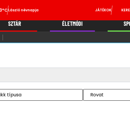
3°C
László névnapja
JÁTÉKOK
KERE
SZTÁR
ÉLETMÓDI
SP
ikk típusa
Rovat