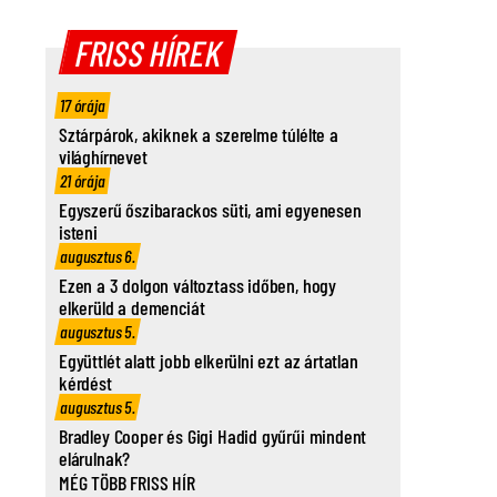
FRISS HÍREK
17 órája
Sztárpárok, akiknek a szerelme túlélte a
világhírnevet
21 órája
Egyszerű őszibarackos süti, ami egyenesen
isteni
augusztus 6.
Ezen a 3 dolgon változtass időben, hogy
elkerüld a demenciát
augusztus 5.
Együttlét alatt jobb elkerülni ezt az ártatlan
kérdést
augusztus 5.
Bradley Cooper és Gigi Hadid gyűrűi mindent
elárulnak?
MÉG TÖBB FRISS HÍR