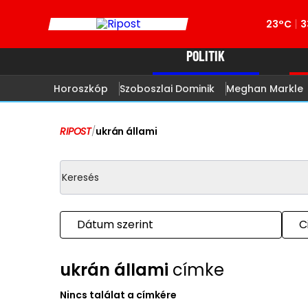
23°C
3
POLITIK
Horoszkóp
Szoboszlai Dominik
Meghan Markle
RIPOST
/
ukrán állami
Dátum szerint
C
ukrán állami
címke
Nincs találat a címkére