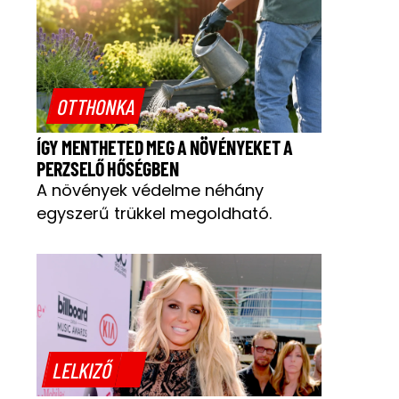
OTTHONKA
ÍGY MENTHETED MEG A NÖVÉNYEKET A
PERZSELŐ HŐSÉGBEN
A növények védelme néhány
egyszerű trükkel megoldható.
LELKIZŐ