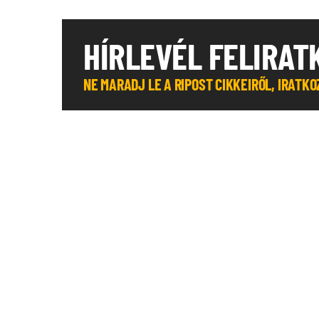
HÍRLEVÉL FELIRAT
NE MARADJ LE A RIPOST CIKKEIRŐL, IRATK