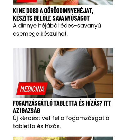
KI NE DOBD A GÖRÖGDINNYEHÉJAT,
KÉSZÍTS BELŐLE SAVANYÚSÁGOT
A dinnye héjából édes-savanyú
csemege készülhet.
MEDICINA
FOGAMZÁSGÁTLÓ TABLETTA ÉS HÍZÁS? ITT
AZ IGAZSÁG
Új kérdést vet fel a fogamzásgátló
tabletta és hízás.