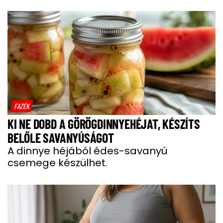
FAZÉK
KI NE DOBD A GÖRÖGDINNYEHÉJAT, KÉSZÍTS
BELŐLE SAVANYÚSÁGOT
A dinnye héjából édes-savanyú
csemege készülhet.