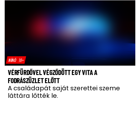
NÍNÓ
18+
VÉRFÜRDŐVEL VÉGZŐDÖTT EGY VITA A
FODRÁSZÜZLET ELŐTT
A családapát saját szerettei szeme
láttára lőtték le.