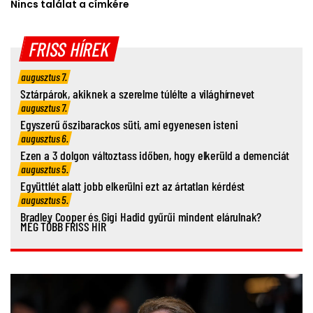
Nincs találat a címkére
FRISS HÍREK
augusztus 7.
Sztárpárok, akiknek a szerelme túlélte a világhírnevet
augusztus 7.
Egyszerű őszibarackos süti, ami egyenesen isteni
augusztus 6.
Ezen a 3 dolgon változtass időben, hogy elkerüld a demenciát
augusztus 5.
Együttlét alatt jobb elkerülni ezt az ártatlan kérdést
augusztus 5.
Bradley Cooper és Gigi Hadid gyűrűi mindent elárulnak?
MÉG TÖBB FRISS HÍR