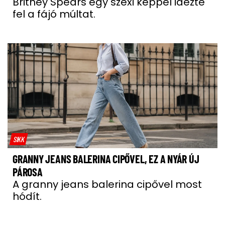
Britney Spears egy szexi képpel idézte
fel a fájó múltat.
SIKK
GRANNY JEANS BALERINA CIPŐVEL, EZ A NYÁR ÚJ
PÁROSA
A granny jeans balerina cipővel most
hódít.