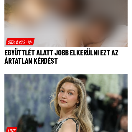
SZEX & MÁS
18+
EGYÜTTLÉT ALATT JOBB ELKERÜLNI EZT AZ
ÁRTATLAN KÉRDÉST
LOVE