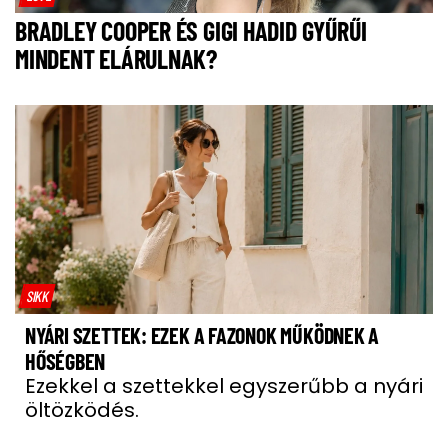
BRADLEY COOPER ÉS GIGI HADID GYŰRŰI
MINDENT ELÁRULNAK?
SIKK
NYÁRI SZETTEK: EZEK A FAZONOK MŰKÖDNEK A
HŐSÉGBEN
Ezekkel a szettekkel egyszerűbb a nyári
öltözködés.