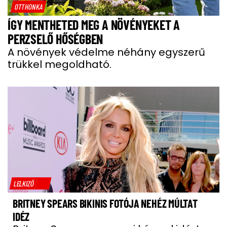
OTTHONKA
ÍGY MENTHETED MEG A NÖVÉNYEKET A
PERZSELŐ HŐSÉGBEN
A növények védelme néhány egyszerű
trükkel megoldható.
LELKIZŐ
BRITNEY SPEARS BIKINIS FOTÓJA NEHÉZ MÚLTAT
IDÉZ