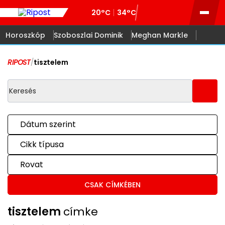
20°C
34°C
Horoszkóp
Szoboszlai Dominik
Meghan Markle
RIPOST
/
tisztelem
Dátum szerint
Cikk típusa
Rovat
CSAK CÍMKÉBEN
tisztelem
címke