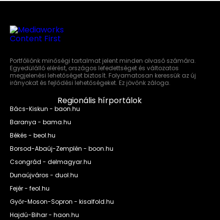
Portfóliónk minőségi tartalmat jelent minden olvasó számára.
Egyedülálló elérést, országos lefedettséget és változatos
megjelenési lehetőséget biztosít. Folyamatosan keressük az új
irányokat és fejlődési lehetőségeket. Ez jövőnk záloga.
Regionális hírportálok
Bács-Kiskun - baon.hu
Baranya - bama.hu
Békés - beol.hu
Borsod-Abaúj-Zemplén - boon.hu
Csongrád - delmagyar.hu
Dunaújváros - duol.hu
Fejér - feol.hu
Győr-Moson-Sopron - kisalfold.hu
Hajdú-Bihar - haon.hu