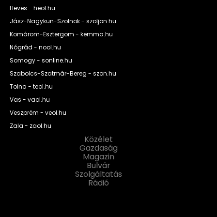
Heves - heol.hu
Jász-Nagykun-Szolnok - szoljon.hu
Komárom-Esztergom - kemma.hu
Nógrád - nool.hu
Somogy - sonline.hu
Szabolcs-Szatmár-Bereg - szon.hu
Tolna - teol.hu
Vas - vaol.hu
Veszprém - veol.hu
Zala - zaol.hu
Közélet
Gazdaság
Magazin
Bulvár
Szolgáltatás
Rádió