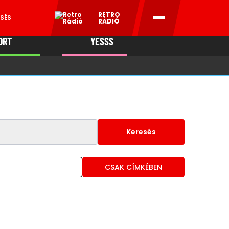
RETRO
SÉS
RÁDIÓ
ORT
YESSS
MANI
Keresés
CSAK CÍMKÉBEN