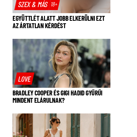
SZEX & MÁS
18+
EGYÜTTLÉT ALATT JOBB ELKERÜLNI EZT
AZ ÁRTATLAN KÉRDÉST
LOVE
BRADLEY COOPER ÉS GIGI HADID GYŰRŰI
MINDENT ELÁRULNAK?