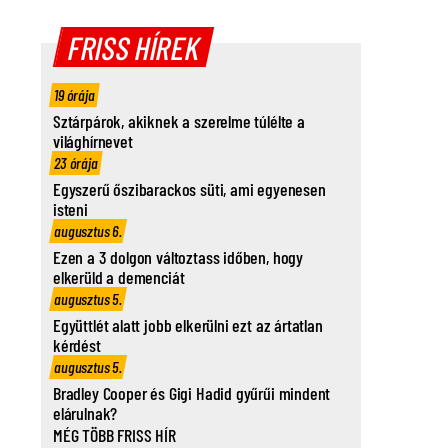
FRISS HÍREK
19 órája
Sztárpárok, akiknek a szerelme túlélte a
világhírnevet
23 órája
Egyszerű őszibarackos süti, ami egyenesen
isteni
augusztus 6.
Ezen a 3 dolgon változtass időben, hogy
elkerüld a demenciát
augusztus 5.
Együttlét alatt jobb elkerülni ezt az ártatlan
kérdést
augusztus 5.
Bradley Cooper és Gigi Hadid gyűrűi mindent
elárulnak?
MÉG TÖBB FRISS HÍR