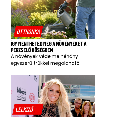
OTTHONKA
ÍGY MENTHETED MEG A NÖVÉNYEKET A
PERZSELŐ HŐSÉGBEN
A növények védelme néhány
egyszerű trükkel megoldható.
LELKIZŐ