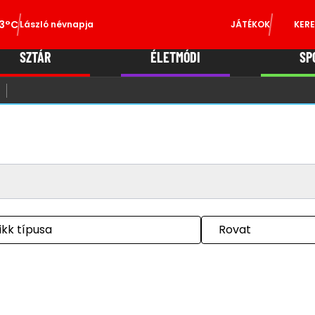
3°C
László névnapja
JÁTÉKOK
KERE
SZTÁR
ÉLETMÓDI
SP
ikk típusa
Rovat