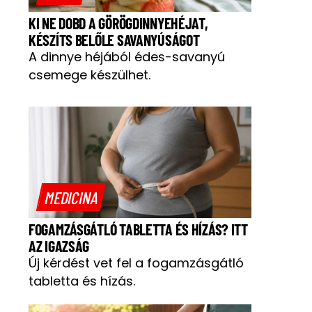
KI NE DOBD A GÖRÖGDINNYEHÉJAT,
KÉSZÍTS BELŐLE SAVANYÚSÁGOT
A dinnye héjából édes-savanyú
csemege készülhet.
MEDICINA
FOGAMZÁSGÁTLÓ TABLETTA ÉS HÍZÁS? ITT
AZ IGAZSÁG
Új kérdést vet fel a fogamzásgátló
tabletta és hízás.