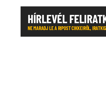
HÍRLEVÉL FELIRAT
NE MARADJ LE A RIPOST CIKKEIRŐL, IRATK