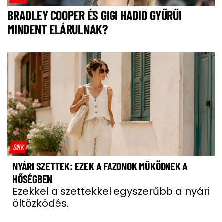
BRADLEY COOPER ÉS GIGI HADID GYŰRŰI
MINDENT ELÁRULNAK?
SIKK
NYÁRI SZETTEK: EZEK A FAZONOK MŰKÖDNEK A
HŐSÉGBEN
Ezekkel a szettekkel egyszerűbb a nyári
öltözködés.