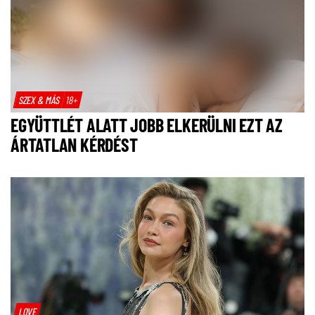
SZEX & MÁS
18+
EGYÜTTLÉT ALATT JOBB ELKERÜLNI EZT AZ
ÁRTATLAN KÉRDÉST
LOVE