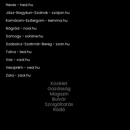
Heves - heol.hu
Jász-Nagykun-Szolnok - szoljon.hu
Komárom-Esztergom - kemma.hu
Nógrád - nool.hu
Somogy - sonline.hu
Szabolcs-Szatmár-Bereg - szon.hu
Tolna - teol.hu
Vas - vaol.hu
Veszprém - veol.hu
Zala - zaol.hu
Közélet
Gazdaság
Magazin
Bulvár
Szolgáltatás
Rádió