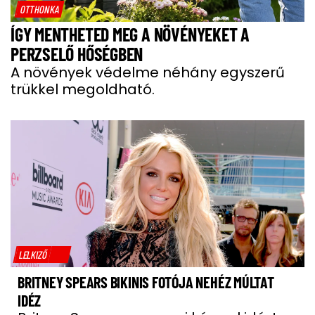
OTTHONKA
ÍGY MENTHETED MEG A NÖVÉNYEKET A
PERZSELŐ HŐSÉGBEN
A növények védelme néhány egyszerű
trükkel megoldható.
LELKIZŐ
BRITNEY SPEARS BIKINIS FOTÓJA NEHÉZ MÚLTAT
IDÉZ