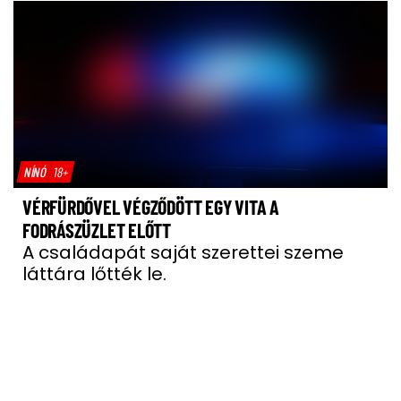
NÍNÓ
18+
VÉRFÜRDŐVEL VÉGZŐDÖTT EGY VITA A
FODRÁSZÜZLET ELŐTT
A családapát saját szerettei szeme
láttára lőtték le.