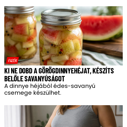
FAZÉK
KI NE DOBD A GÖRÖGDINNYEHÉJAT, KÉSZÍTS
BELŐLE SAVANYÚSÁGOT
A dinnye héjából édes-savanyú
csemege készülhet.