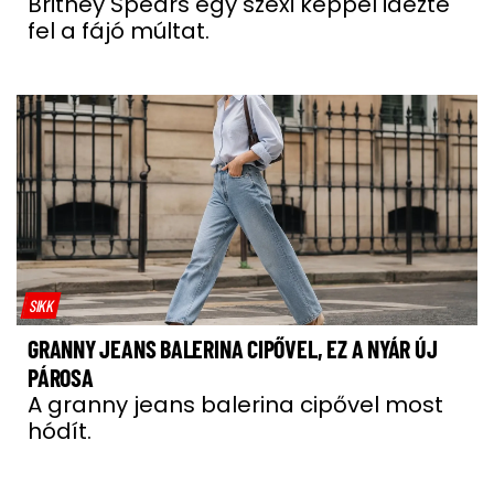
Britney Spears egy szexi képpel idézte
fel a fájó múltat.
SIKK
GRANNY JEANS BALERINA CIPŐVEL, EZ A NYÁR ÚJ
PÁROSA
A granny jeans balerina cipővel most
hódít.