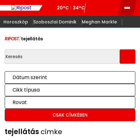
20°C
34°C
Horoszkóp
Szoboszlai Dominik
Meghan Markle
RIPOST
/
tejellátás
Dátum szerint
Cikk típusa
Rovat
CSAK CÍMKÉBEN
tejellátás
címke