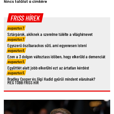
Nincs találat a címkére
FRISS HÍREK
augusztus 7.
Sztárpárok, akiknek a szerelme túlélte a világhírnevet
augusztus 7.
Egyszerű őszibarackos süti, ami egyenesen isteni
augusztus 6.
Ezen a 3 dolgon változtass időben, hogy elkerüld a demenciát
augusztus 5.
Együttlét alatt jobb elkerülni ezt az ártatlan kérdést
augusztus 5.
Bradley Cooper és Gigi Hadid gyűrűi mindent elárulnak?
MÉG TÖBB FRISS HÍR