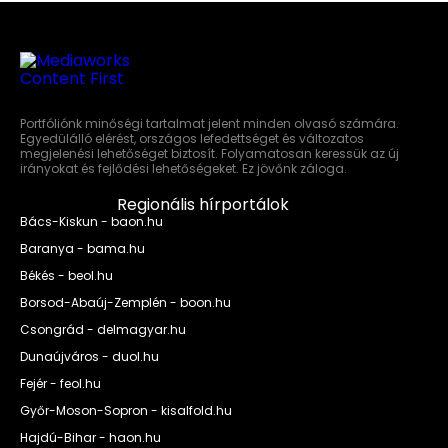
Portfóliónk minőségi tartalmat jelent minden olvasó számára.
Egyedülálló elérést, országos lefedettséget és változatos
megjelenési lehetőséget biztosít. Folyamatosan keressük az új
irányokat és fejlődési lehetőségeket. Ez jövőnk záloga.
Regionális hírportálok
Bács-Kiskun - baon.hu
Baranya - bama.hu
Békés - beol.hu
Borsod-Abaúj-Zemplén - boon.hu
Csongrád - delmagyar.hu
Dunaújváros - duol.hu
Fejér - feol.hu
Győr-Moson-Sopron - kisalfold.hu
Hajdú-Bihar - haon.hu