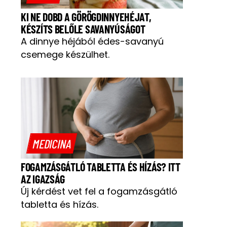
KI NE DOBD A GÖRÖGDINNYEHÉJAT,
KÉSZÍTS BELŐLE SAVANYÚSÁGOT
A dinnye héjából édes-savanyú
csemege készülhet.
MEDICINA
FOGAMZÁSGÁTLÓ TABLETTA ÉS HÍZÁS? ITT
AZ IGAZSÁG
Új kérdést vet fel a fogamzásgátló
tabletta és hízás.