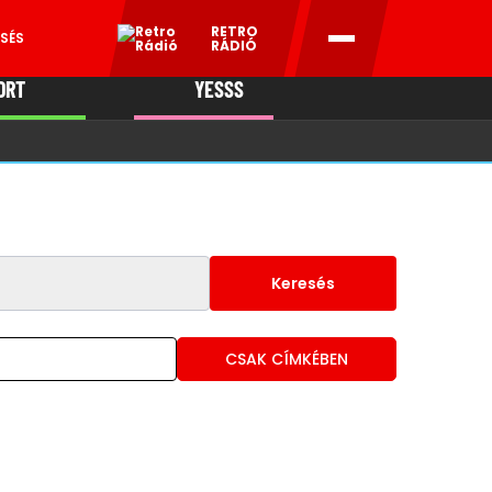
RETRO
SÉS
RÁDIÓ
ORT
YESSS
MANI
Keresés
CSAK CÍMKÉBEN