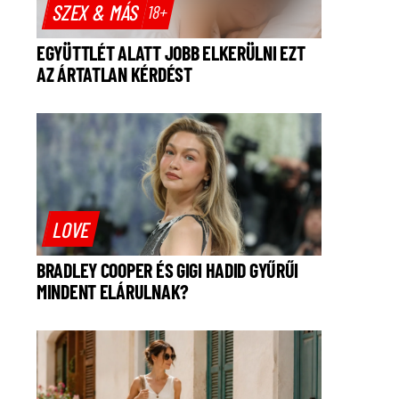
SZEX & MÁS
18+
EGYÜTTLÉT ALATT JOBB ELKERÜLNI EZT
AZ ÁRTATLAN KÉRDÉST
LOVE
BRADLEY COOPER ÉS GIGI HADID GYŰRŰI
MINDENT ELÁRULNAK?