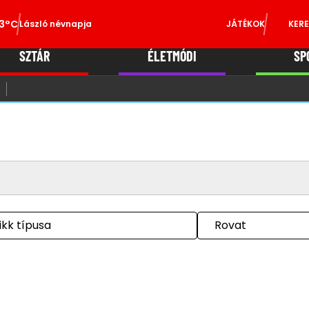
3°C
László névnapja
JÁTÉKOK
KERE
SZTÁR
ÉLETMÓDI
SP
ikk típusa
Rovat