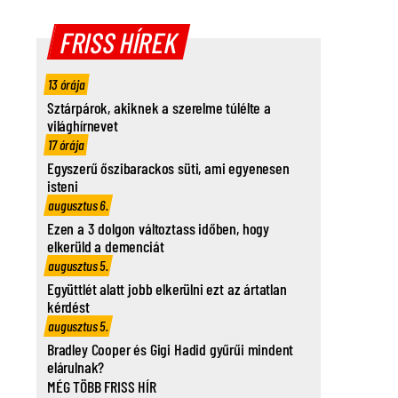
FRISS HÍREK
13 órája
Sztárpárok, akiknek a szerelme túlélte a
világhírnevet
17 órája
Egyszerű őszibarackos süti, ami egyenesen
isteni
augusztus 6.
Ezen a 3 dolgon változtass időben, hogy
elkerüld a demenciát
augusztus 5.
Együttlét alatt jobb elkerülni ezt az ártatlan
kérdést
augusztus 5.
Bradley Cooper és Gigi Hadid gyűrűi mindent
elárulnak?
MÉG TÖBB FRISS HÍR