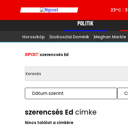
23°C
3
POLITIK
Horoszkóp
Szoboszlai Dominik
Meghan Markle
RIPOST
/
szerencsés Ed
Dátum szerint
C
szerencsés Ed
címke
Nincs találat a címkére