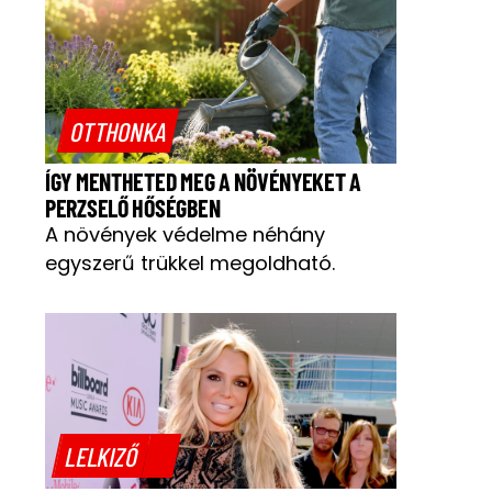
OTTHONKA
ÍGY MENTHETED MEG A NÖVÉNYEKET A
PERZSELŐ HŐSÉGBEN
A növények védelme néhány
egyszerű trükkel megoldható.
LELKIZŐ