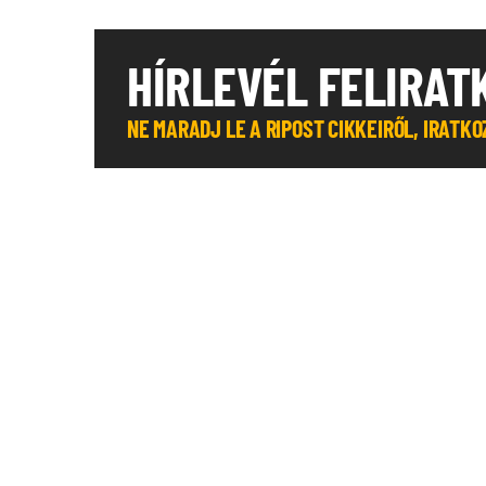
HÍRLEVÉL FELIRAT
NE MARADJ LE A RIPOST CIKKEIRŐL, IRATK