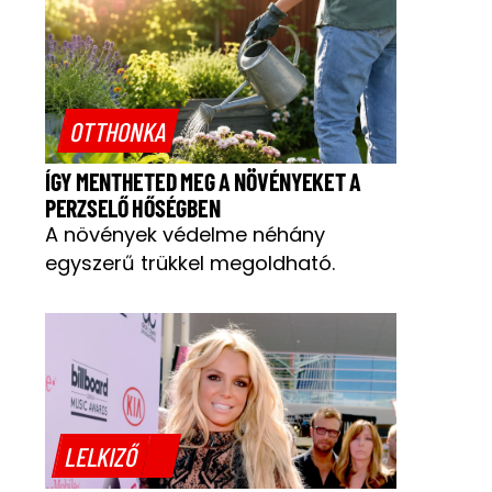
OTTHONKA
ÍGY MENTHETED MEG A NÖVÉNYEKET A
PERZSELŐ HŐSÉGBEN
A növények védelme néhány
egyszerű trükkel megoldható.
LELKIZŐ