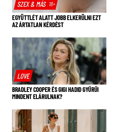
SZEX & MÁS
18+
EGYÜTTLÉT ALATT JOBB ELKERÜLNI EZT
AZ ÁRTATLAN KÉRDÉST
LOVE
BRADLEY COOPER ÉS GIGI HADID GYŰRŰI
MINDENT ELÁRULNAK?