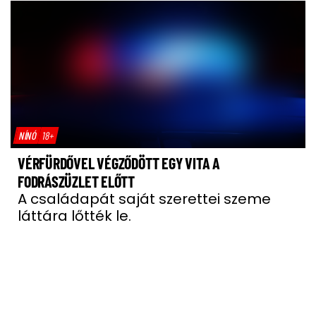
NÍNÓ
18+
VÉRFÜRDŐVEL VÉGZŐDÖTT EGY VITA A
FODRÁSZÜZLET ELŐTT
A családapát saját szerettei szeme
láttára lőtték le.