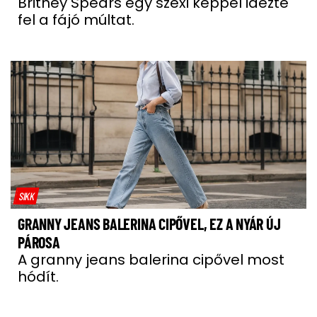
Britney Spears egy szexi képpel idézte
fel a fájó múltat.
SIKK
GRANNY JEANS BALERINA CIPŐVEL, EZ A NYÁR ÚJ
PÁROSA
A granny jeans balerina cipővel most
hódít.