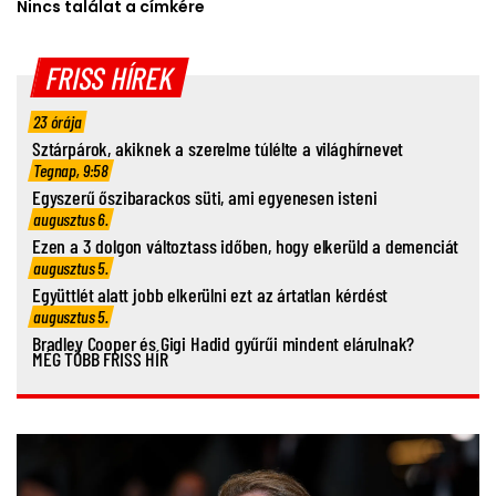
Nincs találat a címkére
FRISS HÍREK
23 órája
Sztárpárok, akiknek a szerelme túlélte a világhírnevet
Tegnap, 9:58
Egyszerű őszibarackos süti, ami egyenesen isteni
augusztus 6.
Ezen a 3 dolgon változtass időben, hogy elkerüld a demenciát
augusztus 5.
Együttlét alatt jobb elkerülni ezt az ártatlan kérdést
augusztus 5.
Bradley Cooper és Gigi Hadid gyűrűi mindent elárulnak?
MÉG TÖBB FRISS HÍR