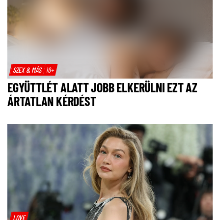
SZEX & MÁS
18+
EGYÜTTLÉT ALATT JOBB ELKERÜLNI EZT AZ
ÁRTATLAN KÉRDÉST
LOVE