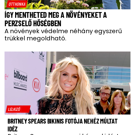
OTTHONKA
ÍGY MENTHETED MEG A NÖVÉNYEKET A
PERZSELŐ HŐSÉGBEN
A növények védelme néhány egyszerű
trükkel megoldható.
LELKIZŐ
BRITNEY SPEARS BIKINIS FOTÓJA NEHÉZ MÚLTAT
IDÉZ