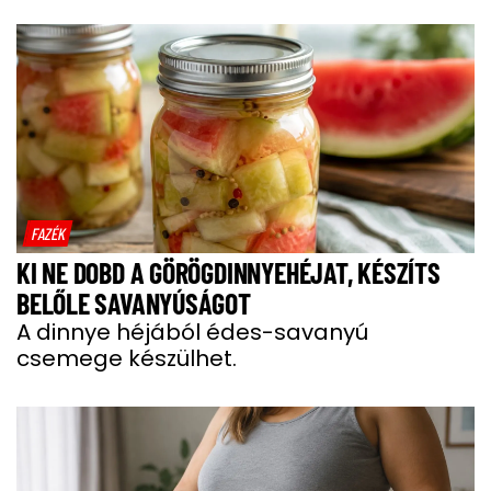
FAZÉK
KI NE DOBD A GÖRÖGDINNYEHÉJAT, KÉSZÍTS
BELŐLE SAVANYÚSÁGOT
A dinnye héjából édes-savanyú
csemege készülhet.