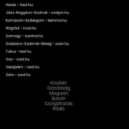
Heves - heol.hu
Jász-Nagykun-Szolnok - szoljon.hu
Komárom-Esztergom - kemma.hu
Nógrád - nool.hu
Somogy - sonline.hu
Szabolcs-Szatmár-Bereg - szon.hu
Tolna - teol.hu
Vas - vaol.hu
Veszprém - veol.hu
Zala - zaol.hu
Közélet
Gazdaság
Magazin
Bulvár
Szolgáltatás
Rádió