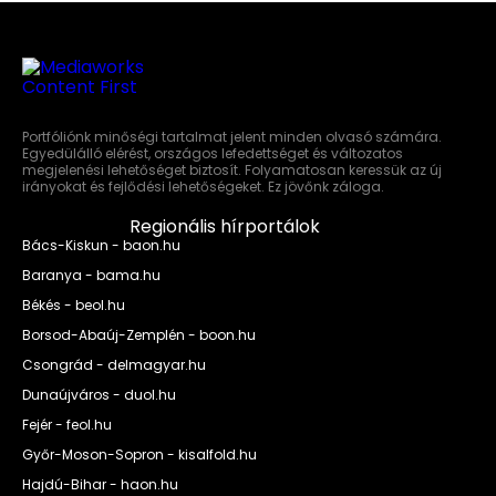
Portfóliónk minőségi tartalmat jelent minden olvasó számára.
Egyedülálló elérést, országos lefedettséget és változatos
megjelenési lehetőséget biztosít. Folyamatosan keressük az új
irányokat és fejlődési lehetőségeket. Ez jövőnk záloga.
Regionális hírportálok
Bács-Kiskun - baon.hu
Baranya - bama.hu
Békés - beol.hu
Borsod-Abaúj-Zemplén - boon.hu
Csongrád - delmagyar.hu
Dunaújváros - duol.hu
Fejér - feol.hu
Győr-Moson-Sopron - kisalfold.hu
Hajdú-Bihar - haon.hu