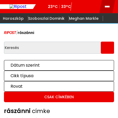
23°C
33°C
Horoszkóp
Szoboszlai Dominik
Meghan Markle
RIPOST
/
rászánni
Dátum szerint
Cikk típusa
Rovat
CSAK CÍMKÉBEN
rászánni
címke