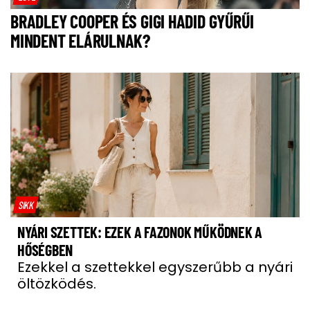
BRADLEY COOPER ÉS GIGI HADID GYŰRŰI
MINDENT ELÁRULNAK?
SIKK
NYÁRI SZETTEK: EZEK A FAZONOK MŰKÖDNEK A
HŐSÉGBEN
Ezekkel a szettekkel egyszerűbb a nyári
öltözködés.