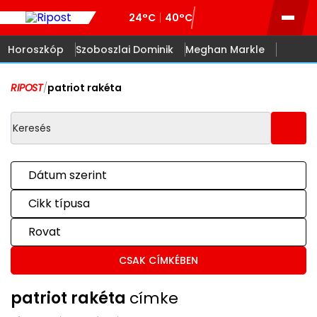
24°C
40°C
Horoszkóp
Szoboszlai Dominik
Meghan Markle
RIPOST
/
patriot rakéta
Dátum szerint
Cikk típusa
Rovat
CSAK CÍMKÉBEN
patriot rakéta
címke