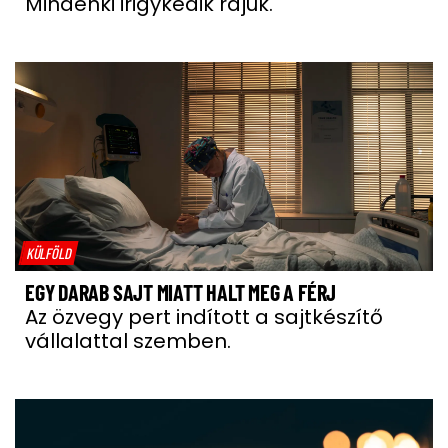
Mindenki irigykedik rájuk.
KÜLFÖLD
EGY DARAB SAJT MIATT HALT MEG A FÉRJ
Az özvegy pert indított a sajtkészítő
vállalattal szemben.