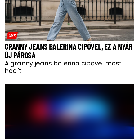
SIKK
GRANNY JEANS BALERINA CIPŐVEL, EZ A NYÁR
ÚJ PÁROSA
A granny jeans balerina cipővel most
hódít.