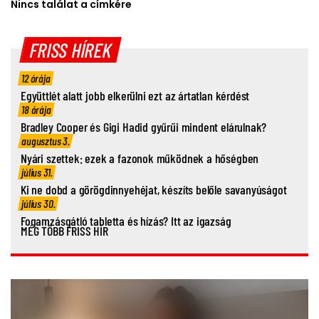
Nincs találat a címkére
FRISS HÍREK
12 órája
Együttlét alatt jobb elkerülni ezt az ártatlan kérdést
18 órája
Bradley Cooper és Gigi Hadid gyűrűi mindent elárulnak?
augusztus 3.
Nyári szettek: ezek a fazonok működnek a hőségben
július 31.
Ki ne dobd a görögdinnyehéjat, készíts belőle savanyúságot
július 30.
Fogamzásgátló tabletta és hízás? Itt az igazság
MÉG TÖBB FRISS HÍR