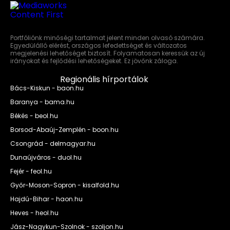
Portfóliónk minőségi tartalmat jelent minden olvasó számára.
Egyedülálló elérést, országos lefedettséget és változatos
megjelenési lehetőséget biztosít. Folyamatosan keressük az új
irányokat és fejlődési lehetőségeket. Ez jövőnk záloga.
Regionális hírportálok
Bács-Kiskun - baon.hu
Baranya - bama.hu
Békés - beol.hu
Borsod-Abaúj-Zemplén - boon.hu
Csongrád - delmagyar.hu
Dunaújváros - duol.hu
Fejér - feol.hu
Győr-Moson-Sopron - kisalfold.hu
Hajdú-Bihar - haon.hu
Heves - heol.hu
Jász-Nagykun-Szolnok - szoljon.hu