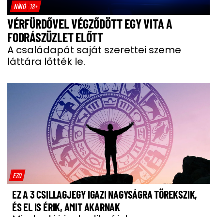
NÍNÓ
18+
VÉRFÜRDŐVEL VÉGZŐDÖTT EGY VITA A
FODRÁSZÜZLET ELŐTT
A családapát saját szerettei szeme
láttára lőtték le.
EZO
EZ A 3 CSILLAGJEGY IGAZI NAGYSÁGRA TÖREKSZIK,
ÉS EL IS ÉRIK, AMIT AKARNAK