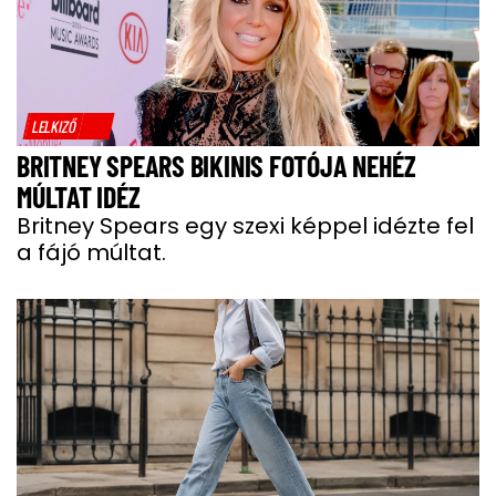
LELKIZŐ
BRITNEY SPEARS BIKINIS FOTÓJA NEHÉZ
MÚLTAT IDÉZ
Britney Spears egy szexi képpel idézte fel
a fájó múltat.