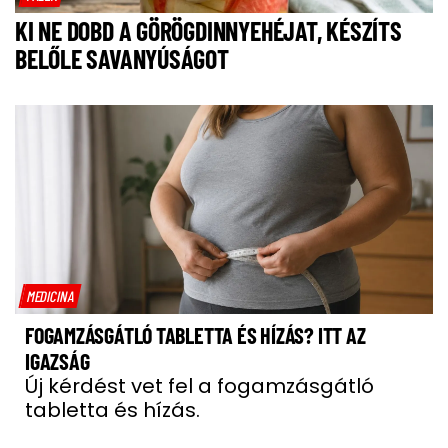
KI NE DOBD A GÖRÖGDINNYEHÉJAT, KÉSZÍTS
BELŐLE SAVANYÚSÁGOT
MEDICINA
FOGAMZÁSGÁTLÓ TABLETTA ÉS HÍZÁS? ITT AZ
IGAZSÁG
Új kérdést vet fel a fogamzásgátló
tabletta és hízás.