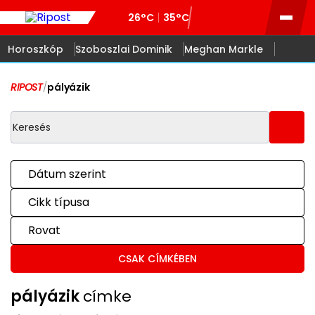
26°C
35°C
Horoszkóp
Szoboszlai Dominik
Meghan Markle
RIPOST
/
pályázik
Dátum szerint
Cikk típusa
Rovat
CSAK CÍMKÉBEN
pályázik
címke