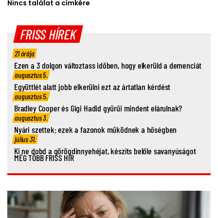
Nincs találat a címkére
FRISS HÍREK
21 órája
Ezen a 3 dolgon változtass időben, hogy elkerüld a demenciát
augusztus 5.
Együttlét alatt jobb elkerülni ezt az ártatlan kérdést
augusztus 5.
Bradley Cooper és Gigi Hadid gyűrűi mindent elárulnak?
augusztus 3.
Nyári szettek: ezek a fazonok működnek a hőségben
július 31.
Ki ne dobd a görögdinnyehéjat, készíts belőle savanyúságot
MÉG TÖBB FRISS HÍR