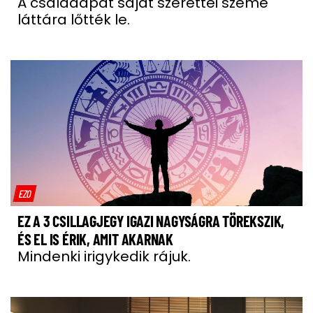
A családapát saját szerettei szeme
láttára lőtték le.
EZO
EZ A 3 CSILLAGJEGY IGAZI NAGYSÁGRA TÖREKSZIK,
ÉS EL IS ÉRIK, AMIT AKARNAK
Mindenki irigykedik rájuk.