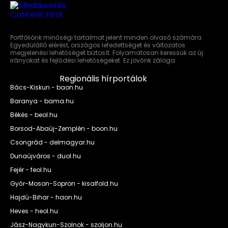
Portfóliónk minőségi tartalmat jelent minden olvasó számára.
Egyedülálló elérést, országos lefedettséget és változatos
megjelenési lehetőséget biztosít. Folyamatosan keressük az új
irányokat és fejlődési lehetőségeket. Ez jövőnk záloga.
Regionális hírportálok
Bács-Kiskun - baon.hu
Baranya - bama.hu
Békés - beol.hu
Borsod-Abaúj-Zemplén - boon.hu
Csongrád - delmagyar.hu
Dunaújváros - duol.hu
Fejér - feol.hu
Győr-Moson-Sopron - kisalfold.hu
Hajdú-Bihar - haon.hu
Heves - heol.hu
Jász-Nagykun-Szolnok - szoljon.hu