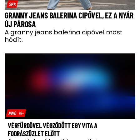
SIKK
GRANNY JEANS BALERINA CIPŐVEL, EZ A NYÁR
ÚJ PÁROSA
A granny jeans balerina cipővel most
hódít.
NÍNÓ
18+
VÉRFÜRDŐVEL VÉGZŐDÖTT EGY VITA A
FODRÁSZÜZLET ELŐTT