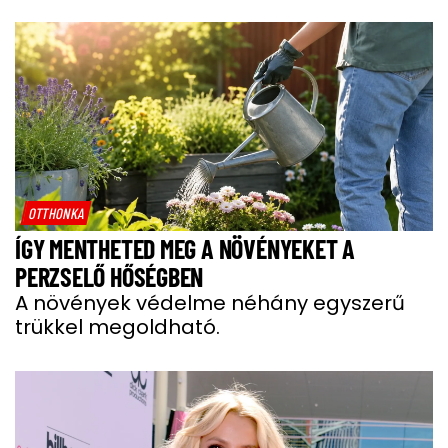
OTTHONKA
ÍGY MENTHETED MEG A NÖVÉNYEKET A
PERZSELŐ HŐSÉGBEN
A növények védelme néhány egyszerű
trükkel megoldható.