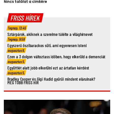
Nincs találat a címkére
FRISS HÍREK
Tegnap, 13:45
Sztárpárok, akiknek a szerelme túlélte a világhírnevet
Tegnap, 9:58
Egyszerű őszibarackos süti, ami egyenesen isteni
augusztus 6.
Ezen a 3 dolgon változtass időben, hogy elkerüld a demenciát
augusztus 5.
Együttlét alatt jobb elkerülni ezt az ártatlan kérdést
augusztus 5.
Bradley Cooper és Gigi Hadid gyűrűi mindent elárulnak?
MÉG TÖBB FRISS HÍR