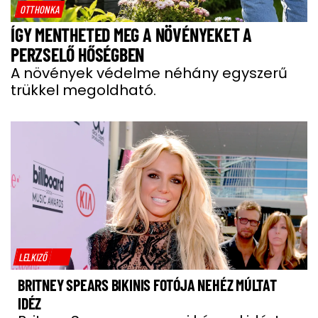
OTTHONKA
ÍGY MENTHETED MEG A NÖVÉNYEKET A
PERZSELŐ HŐSÉGBEN
A növények védelme néhány egyszerű
trükkel megoldható.
LELKIZŐ
BRITNEY SPEARS BIKINIS FOTÓJA NEHÉZ MÚLTAT
IDÉZ