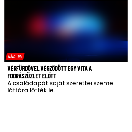
NÍNÓ
18+
VÉRFÜRDŐVEL VÉGZŐDÖTT EGY VITA A
FODRÁSZÜZLET ELŐTT
A családapát saját szerettei szeme
láttára lőtték le.