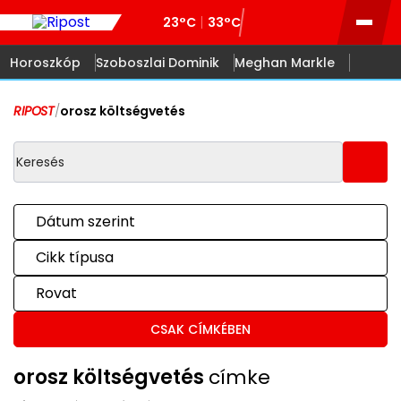
23°C
33°C
Horoszkóp
Szoboszlai Dominik
Meghan Markle
RIPOST
/
orosz költségvetés
Dátum szerint
Cikk típusa
Rovat
CSAK CÍMKÉBEN
orosz költségvetés
címke