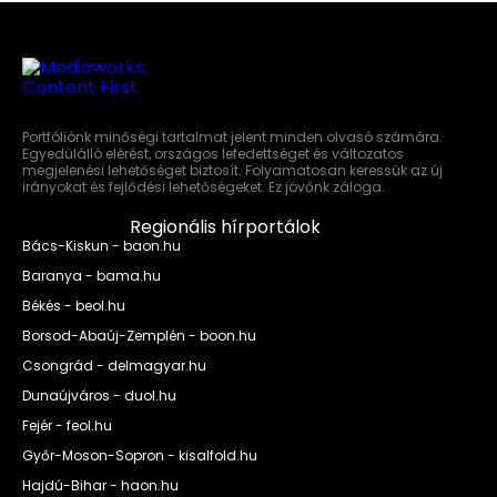
Portfóliónk minőségi tartalmat jelent minden olvasó számára.
Egyedülálló elérést, országos lefedettséget és változatos
megjelenési lehetőséget biztosít. Folyamatosan keressük az új
irányokat és fejlődési lehetőségeket. Ez jövőnk záloga.
Regionális hírportálok
Bács-Kiskun - baon.hu
Baranya - bama.hu
Békés - beol.hu
Borsod-Abaúj-Zemplén - boon.hu
Csongrád - delmagyar.hu
Dunaújváros - duol.hu
Fejér - feol.hu
Győr-Moson-Sopron - kisalfold.hu
Hajdú-Bihar - haon.hu