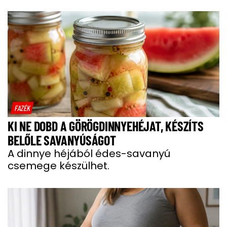
FAZÉK
KI NE DOBD A GÖRÖGDINNYEHÉJAT, KÉSZÍTS
BELŐLE SAVANYÚSÁGOT
A dinnye héjából édes-savanyú
csemege készülhet.