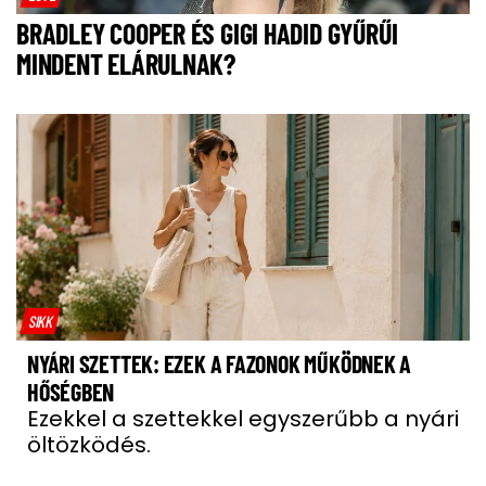
BRADLEY COOPER ÉS GIGI HADID GYŰRŰI
MINDENT ELÁRULNAK?
SIKK
NYÁRI SZETTEK: EZEK A FAZONOK MŰKÖDNEK A
HŐSÉGBEN
Ezekkel a szettekkel egyszerűbb a nyári
öltözködés.