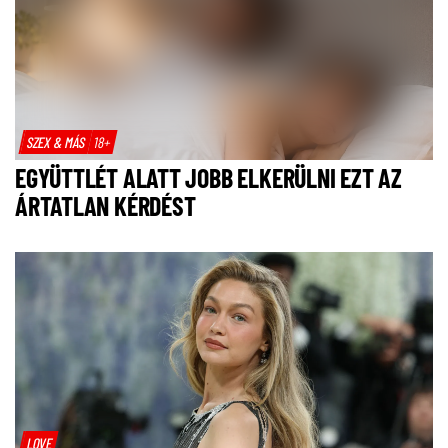
SZEX & MÁS
18+
EGYÜTTLÉT ALATT JOBB ELKERÜLNI EZT AZ
ÁRTATLAN KÉRDÉST
LOVE