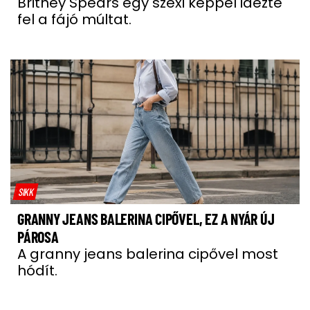
Britney Spears egy szexi képpel idézte
fel a fájó múltat.
SIKK
GRANNY JEANS BALERINA CIPŐVEL, EZ A NYÁR ÚJ
PÁROSA
A granny jeans balerina cipővel most
hódít.