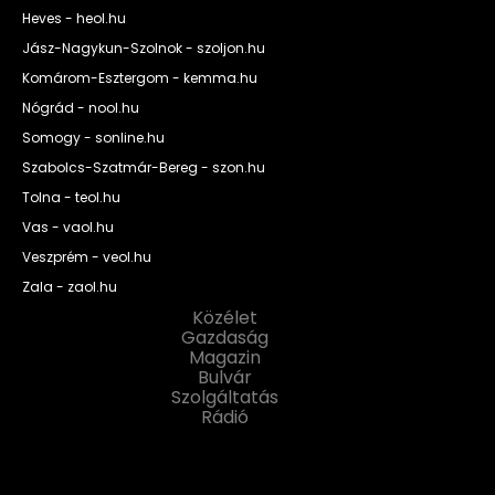
Heves - heol.hu
Jász-Nagykun-Szolnok - szoljon.hu
Komárom-Esztergom - kemma.hu
Nógrád - nool.hu
Somogy - sonline.hu
Szabolcs-Szatmár-Bereg - szon.hu
Tolna - teol.hu
Vas - vaol.hu
Veszprém - veol.hu
Zala - zaol.hu
Közélet
Gazdaság
Magazin
Bulvár
Szolgáltatás
Rádió