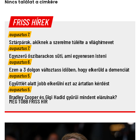
Nincs találat a címkére
FRISS HÍREK
augusztus 7.
Sztárpárok, akiknek a szerelme túlélte a világhírnevet
augusztus 7.
Egyszerű őszibarackos süti, ami egyenesen isteni
augusztus 6.
Ezen a 3 dolgon változtass időben, hogy elkerüld a demenciát
augusztus 5.
Együttlét alatt jobb elkerülni ezt az ártatlan kérdést
augusztus 5.
Bradley Cooper és Gigi Hadid gyűrűi mindent elárulnak?
MÉG TÖBB FRISS HÍR