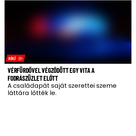
NÍNÓ
18+
VÉRFÜRDŐVEL VÉGZŐDÖTT EGY VITA A
FODRÁSZÜZLET ELŐTT
A családapát saját szerettei szeme
láttára lőtték le.