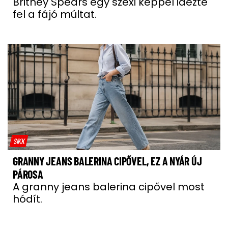
Britney Spears egy szexi képpel idézte
fel a fájó múltat.
SIKK
GRANNY JEANS BALERINA CIPŐVEL, EZ A NYÁR ÚJ
PÁROSA
A granny jeans balerina cipővel most
hódít.