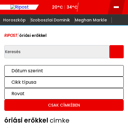
20°C
34°C
Horoszkóp
Szoboszlai Dominik
Meghan Markle
RIPOST
/
óriási erőkkel
Dátum szerint
Cikk típusa
Rovat
CSAK CÍMKÉBEN
óriási erőkkel
címke