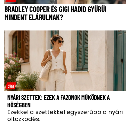
BRADLEY COOPER ÉS GIGI HADID GYŰRŰI
MINDENT ELÁRULNAK?
SIKK
NYÁRI SZETTEK: EZEK A FAZONOK MŰKÖDNEK A
HŐSÉGBEN
Ezekkel a szettekkel egyszerűbb a nyári
öltözködés.