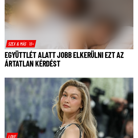
SZEX & MÁS
18+
EGYÜTTLÉT ALATT JOBB ELKERÜLNI EZT AZ
ÁRTATLAN KÉRDÉST
LOVE