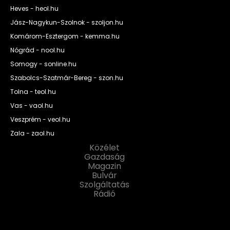
Heves - heol.hu
Jász-Nagykun-Szolnok - szoljon.hu
Komárom-Esztergom - kemma.hu
Nógrád - nool.hu
Somogy - sonline.hu
Szabolcs-Szatmár-Bereg - szon.hu
Tolna - teol.hu
Vas - vaol.hu
Veszprém - veol.hu
Zala - zaol.hu
Közélet
Gazdaság
Magazin
Bulvár
Szolgáltatás
Rádió