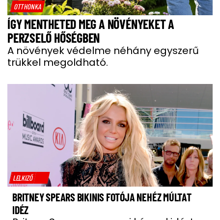
OTTHONKA
ÍGY MENTHETED MEG A NÖVÉNYEKET A
PERZSELŐ HŐSÉGBEN
A növények védelme néhány egyszerű
trükkel megoldható.
LELKIZŐ
BRITNEY SPEARS BIKINIS FOTÓJA NEHÉZ MÚLTAT
IDÉZ