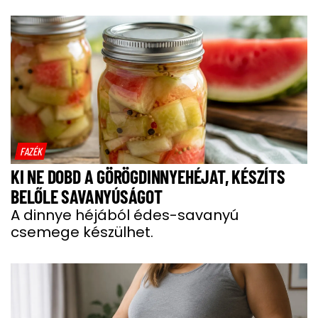
FAZÉK
KI NE DOBD A GÖRÖGDINNYEHÉJAT, KÉSZÍTS
BELŐLE SAVANYÚSÁGOT
A dinnye héjából édes-savanyú
csemege készülhet.