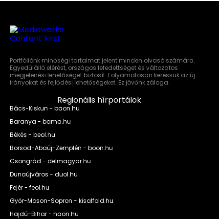
Portfóliónk minőségi tartalmat jelent minden olvasó számára.
Egyedülálló elérést, országos lefedettséget és változatos
megjelenési lehetőséget biztosít. Folyamatosan keressük az új
irányokat és fejlődési lehetőségeket. Ez jövőnk záloga.
Regionális hírportálok
Bács-Kiskun - baon.hu
Baranya - bama.hu
Békés - beol.hu
Borsod-Abaúj-Zemplén - boon.hu
Csongrád - delmagyar.hu
Dunaújváros - duol.hu
Fejér - feol.hu
Győr-Moson-Sopron - kisalfold.hu
Hajdú-Bihar - haon.hu