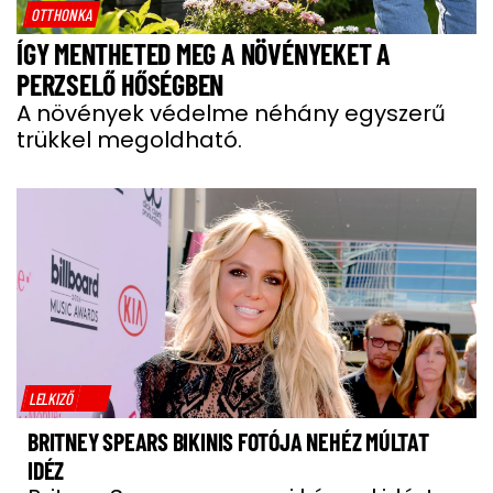
OTTHONKA
ÍGY MENTHETED MEG A NÖVÉNYEKET A
PERZSELŐ HŐSÉGBEN
A növények védelme néhány egyszerű
trükkel megoldható.
LELKIZŐ
BRITNEY SPEARS BIKINIS FOTÓJA NEHÉZ MÚLTAT
IDÉZ