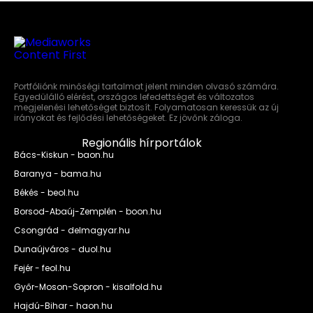
Portfóliónk minőségi tartalmat jelent minden olvasó számára.
Egyedülálló elérést, országos lefedettséget és változatos
megjelenési lehetőséget biztosít. Folyamatosan keressük az új
irányokat és fejlődési lehetőségeket. Ez jövőnk záloga.
Regionális hírportálok
Bács-Kiskun - baon.hu
Baranya - bama.hu
Békés - beol.hu
Borsod-Abaúj-Zemplén - boon.hu
Csongrád - delmagyar.hu
Dunaújváros - duol.hu
Fejér - feol.hu
Győr-Moson-Sopron - kisalfold.hu
Hajdú-Bihar - haon.hu