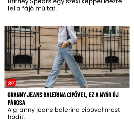
Britney Spears egy szexi képpel idézte
fel a fájó múltat.
SIKK
GRANNY JEANS BALERINA CIPŐVEL, EZ A NYÁR ÚJ
PÁROSA
A granny jeans balerina cipővel most
hódít.