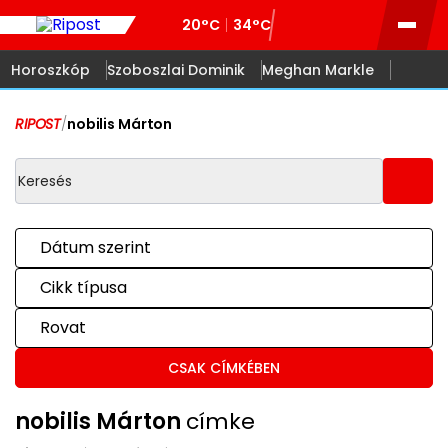
20°C
34°C
Horoszkóp
Szoboszlai Dominik
Meghan Markle
RIPOST
/
nobilis Márton
Dátum szerint
Cikk típusa
Rovat
CSAK CÍMKÉBEN
nobilis Márton
címke