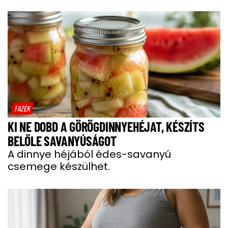
FAZÉK
KI NE DOBD A GÖRÖGDINNYEHÉJAT, KÉSZÍTS
BELŐLE SAVANYÚSÁGOT
A dinnye héjából édes-savanyú
csemege készülhet.