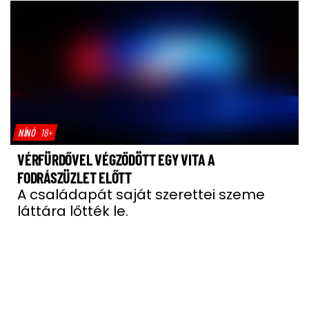
NÍNÓ
18+
VÉRFÜRDŐVEL VÉGZŐDÖTT EGY VITA A
FODRÁSZÜZLET ELŐTT
A családapát saját szerettei szeme
láttára lőtték le.