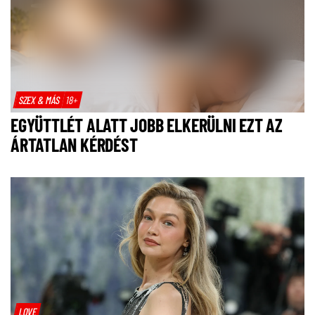
SZEX & MÁS
18+
EGYÜTTLÉT ALATT JOBB ELKERÜLNI EZT AZ
ÁRTATLAN KÉRDÉST
LOVE