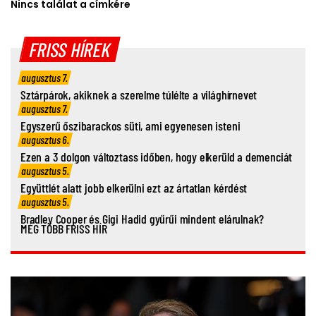
Nincs találat a címkére
FRISS HÍREK
augusztus 7.
Sztárpárok, akiknek a szerelme túlélte a világhírnevet
augusztus 7.
Egyszerű őszibarackos süti, ami egyenesen isteni
augusztus 6.
Ezen a 3 dolgon változtass időben, hogy elkerüld a demenciát
augusztus 5.
Együttlét alatt jobb elkerülni ezt az ártatlan kérdést
augusztus 5.
Bradley Cooper és Gigi Hadid gyűrűi mindent elárulnak?
MÉG TÖBB FRISS HÍR