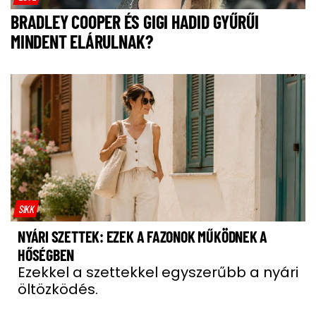
BRADLEY COOPER ÉS GIGI HADID GYŰRŰI
MINDENT ELÁRULNAK?
SIKK
NYÁRI SZETTEK: EZEK A FAZONOK MŰKÖDNEK A
HŐSÉGBEN
Ezekkel a szettekkel egyszerűbb a nyári
öltözködés.