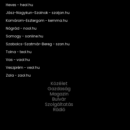
Heves - heol.hu
Jász-Nagykun-Szolnok - szoljon.hu
Komárom-Esztergom - kemma.hu
Nógrád - nool.hu
Somogy - sonline.hu
Szabolcs-Szatmár-Bereg - szon.hu
Tolna - teol.hu
Vas - vaol.hu
Veszprém - veol.hu
Zala - zaol.hu
Közélet
Gazdaság
Magazin
Bulvár
Szolgáltatás
Rádió