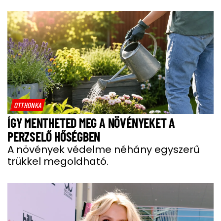
OTTHONKA
ÍGY MENTHETED MEG A NÖVÉNYEKET A
PERZSELŐ HŐSÉGBEN
A növények védelme néhány egyszerű
trükkel megoldható.