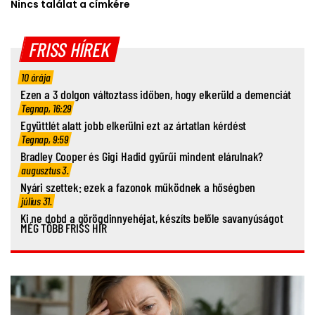
Nincs találat a címkére
FRISS HÍREK
10 órája
Ezen a 3 dolgon változtass időben, hogy elkerüld a demenciát
Tegnap, 16:29
Együttlét alatt jobb elkerülni ezt az ártatlan kérdést
Tegnap, 9:59
Bradley Cooper és Gigi Hadid gyűrűi mindent elárulnak?
augusztus 3.
Nyári szettek: ezek a fazonok működnek a hőségben
július 31.
Ki ne dobd a görögdinnyehéjat, készíts belőle savanyúságot
MÉG TÖBB FRISS HÍR