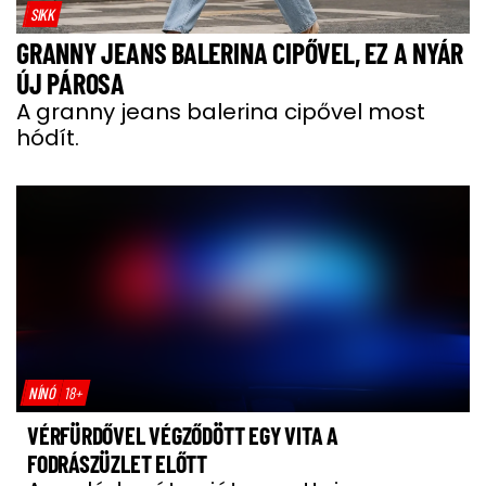
SIKK
GRANNY JEANS BALERINA CIPŐVEL, EZ A NYÁR
ÚJ PÁROSA
A granny jeans balerina cipővel most
hódít.
NÍNÓ
18+
VÉRFÜRDŐVEL VÉGZŐDÖTT EGY VITA A
FODRÁSZÜZLET ELŐTT