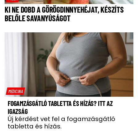
KI NE DOBD A GÖRÖGDINNYEHÉJAT, KÉSZÍTS
BELŐLE SAVANYÚSÁGOT
MEDICINA
FOGAMZÁSGÁTLÓ TABLETTA ÉS HÍZÁS? ITT AZ
IGAZSÁG
Új kérdést vet fel a fogamzásgátló
tabletta és hízás.