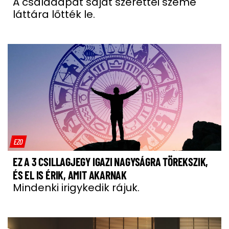
A családapát saját szerettei szeme
láttára lőtték le.
EZO
EZ A 3 CSILLAGJEGY IGAZI NAGYSÁGRA TÖREKSZIK,
ÉS EL IS ÉRIK, AMIT AKARNAK
Mindenki irigykedik rájuk.