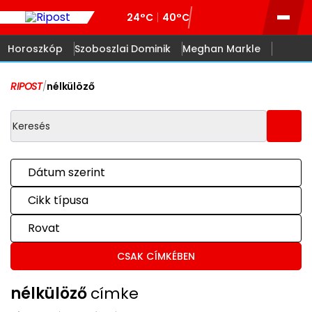
24°C
40°C
Horoszkóp
Szoboszlai Dominik
Meghan Markle
RIPOST
/
nélkülöző
Dátum szerint
Cikk típusa
Rovat
CSAK CÍMKÉBEN
nélkülöző
címke