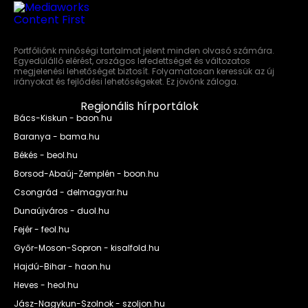
Portfóliónk minőségi tartalmat jelent minden olvasó számára.
Egyedülálló elérést, országos lefedettséget és változatos
megjelenési lehetőséget biztosít. Folyamatosan keressük az új
irányokat és fejlődési lehetőségeket. Ez jövőnk záloga.
Regionális hírportálok
Bács-Kiskun - baon.hu
Baranya - bama.hu
Békés - beol.hu
Borsod-Abaúj-Zemplén - boon.hu
Csongrád - delmagyar.hu
Dunaújváros - duol.hu
Fejér - feol.hu
Győr-Moson-Sopron - kisalfold.hu
Hajdú-Bihar - haon.hu
Heves - heol.hu
Jász-Nagykun-Szolnok - szoljon.hu