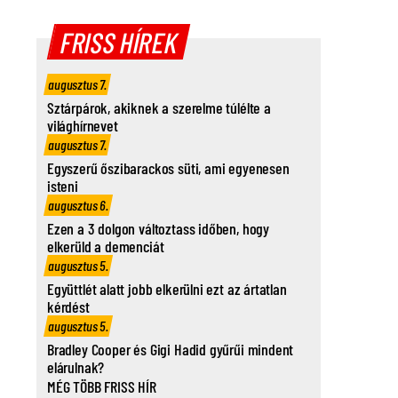
FRISS HÍREK
augusztus 7.
Sztárpárok, akiknek a szerelme túlélte a
világhírnevet
augusztus 7.
Egyszerű őszibarackos süti, ami egyenesen
isteni
augusztus 6.
Ezen a 3 dolgon változtass időben, hogy
elkerüld a demenciát
augusztus 5.
Együttlét alatt jobb elkerülni ezt az ártatlan
kérdést
augusztus 5.
Bradley Cooper és Gigi Hadid gyűrűi mindent
elárulnak?
MÉG TÖBB FRISS HÍR