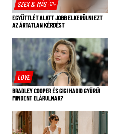
SZEX & MÁS
18+
EGYÜTTLÉT ALATT JOBB ELKERÜLNI EZT
AZ ÁRTATLAN KÉRDÉST
LOVE
BRADLEY COOPER ÉS GIGI HADID GYŰRŰI
MINDENT ELÁRULNAK?