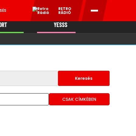
RETRO
SÉS
RÁDIÓ
ORT
YESSS
MANI
Keresés
CSAK CÍMKÉBEN