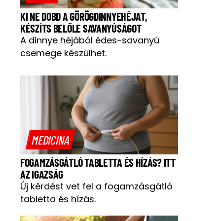
KI NE DOBD A GÖRÖGDINNYEHÉJAT,
KÉSZÍTS BELŐLE SAVANYÚSÁGOT
A dinnye héjából édes-savanyú
csemege készülhet.
MEDICINA
FOGAMZÁSGÁTLÓ TABLETTA ÉS HÍZÁS? ITT
AZ IGAZSÁG
Új kérdést vet fel a fogamzásgátló
tabletta és hízás.