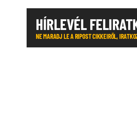
HÍRLEVÉL FELIRAT
NE MARADJ LE A RIPOST CIKKEIRŐL, IRATK