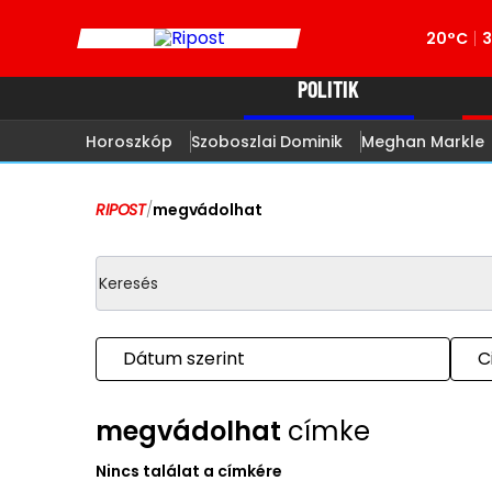
20°C
POLITIK
Horoszkóp
Szoboszlai Dominik
Meghan Markle
RIPOST
/
megvádolhat
Dátum szerint
C
megvádolhat
címke
Nincs találat a címkére