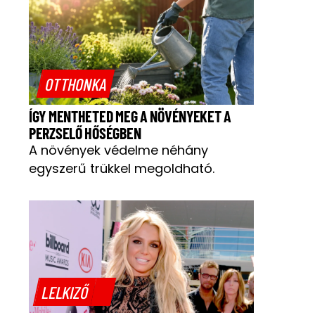
OTTHONKA
ÍGY MENTHETED MEG A NÖVÉNYEKET A
PERZSELŐ HŐSÉGBEN
A növények védelme néhány
egyszerű trükkel megoldható.
LELKIZŐ