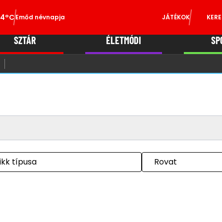
34°C
Emőd névnapja
JÁTÉKOK
KERE
SZTÁR
ÉLETMÓDI
SP
ikk típusa
Rovat