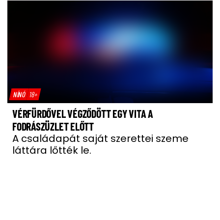
NÍNÓ
18+
VÉRFÜRDŐVEL VÉGZŐDÖTT EGY VITA A
FODRÁSZÜZLET ELŐTT
A családapát saját szerettei szeme
láttára lőtték le.