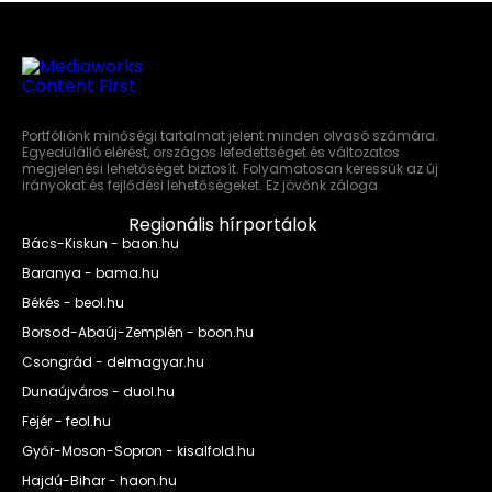
Portfóliónk minőségi tartalmat jelent minden olvasó számára.
Egyedülálló elérést, országos lefedettséget és változatos
megjelenési lehetőséget biztosít. Folyamatosan keressük az új
irányokat és fejlődési lehetőségeket. Ez jövőnk záloga.
Regionális hírportálok
Bács-Kiskun - baon.hu
Baranya - bama.hu
Békés - beol.hu
Borsod-Abaúj-Zemplén - boon.hu
Csongrád - delmagyar.hu
Dunaújváros - duol.hu
Fejér - feol.hu
Győr-Moson-Sopron - kisalfold.hu
Hajdú-Bihar - haon.hu