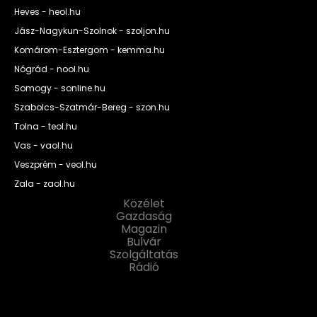
Heves - heol.hu
Jász-Nagykun-Szolnok - szoljon.hu
Komárom-Esztergom - kemma.hu
Nógrád - nool.hu
Somogy - sonline.hu
Szabolcs-Szatmár-Bereg - szon.hu
Tolna - teol.hu
Vas - vaol.hu
Veszprém - veol.hu
Zala - zaol.hu
Közélet
Gazdaság
Magazin
Bulvár
Szolgáltatás
Rádió