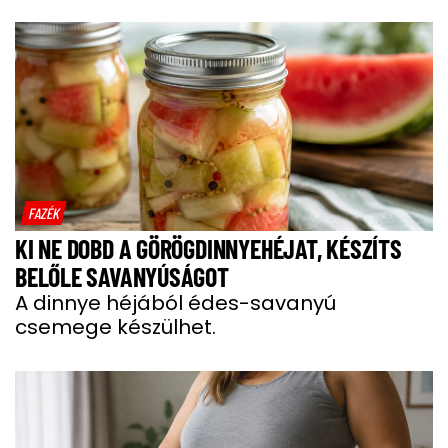
FAZÉK
KI NE DOBD A GÖRÖGDINNYEHÉJAT, KÉSZÍTS
BELŐLE SAVANYÚSÁGOT
A dinnye héjából édes-savanyú
csemege készülhet.