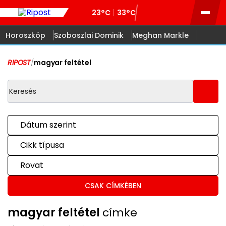
23°C
33°C
Horoszkóp
Szoboszlai Dominik
Meghan Markle
RIPOST
/
magyar feltétel
Dátum szerint
Cikk típusa
Rovat
CSAK CÍMKÉBEN
magyar feltétel
címke