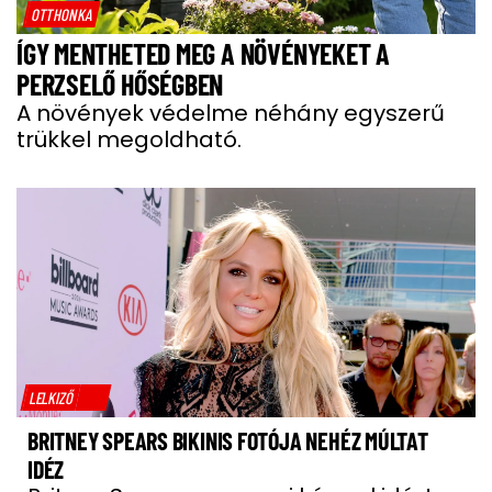
OTTHONKA
ÍGY MENTHETED MEG A NÖVÉNYEKET A
PERZSELŐ HŐSÉGBEN
A növények védelme néhány egyszerű
trükkel megoldható.
LELKIZŐ
BRITNEY SPEARS BIKINIS FOTÓJA NEHÉZ MÚLTAT
IDÉZ