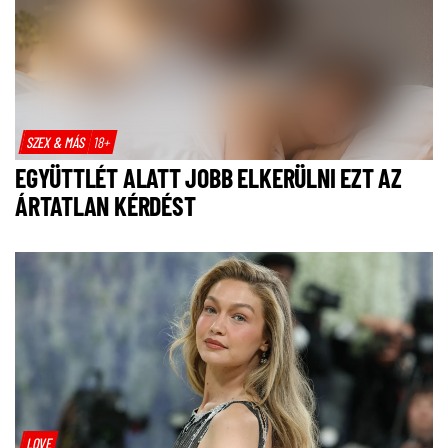
SZEX & MÁS
18+
EGYÜTTLÉT ALATT JOBB ELKERÜLNI EZT AZ
ÁRTATLAN KÉRDÉST
LOVE