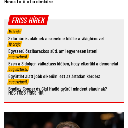
Nincs találat a címkére
FRISS HÍREK
14 órája
Sztárpárok, akiknek a szerelme túlélte a világhírnevet
18 órája
Egyszerű őszibarackos süti, ami egyenesen isteni
augusztus 6.
Ezen a 3 dolgon változtass időben, hogy elkerüld a demenciát
augusztus 5.
Együttlét alatt jobb elkerülni ezt az ártatlan kérdést
augusztus 5.
Bradley Cooper és Gigi Hadid gyűrűi mindent elárulnak?
MÉG TÖBB FRISS HÍR