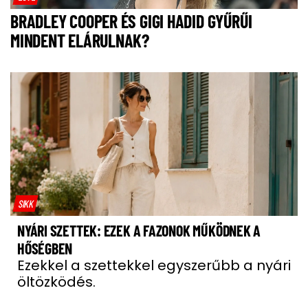
BRADLEY COOPER ÉS GIGI HADID GYŰRŰI
MINDENT ELÁRULNAK?
SIKK
NYÁRI SZETTEK: EZEK A FAZONOK MŰKÖDNEK A
HŐSÉGBEN
Ezekkel a szettekkel egyszerűbb a nyári
öltözködés.