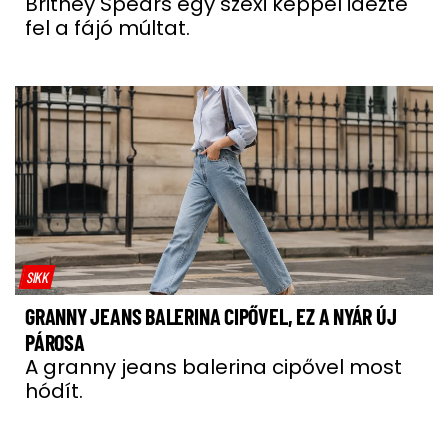
Britney Spears egy szexi képpel idézte
fel a fájó múltat.
SIKK
GRANNY JEANS BALERINA CIPŐVEL, EZ A NYÁR ÚJ
PÁROSA
A granny jeans balerina cipővel most
hódít.