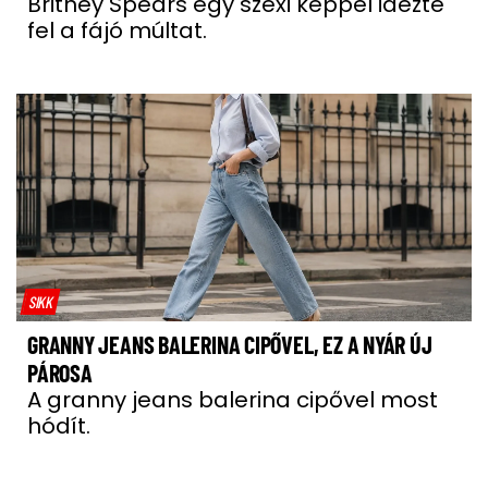
Britney Spears egy szexi képpel idézte
fel a fájó múltat.
SIKK
GRANNY JEANS BALERINA CIPŐVEL, EZ A NYÁR ÚJ
PÁROSA
A granny jeans balerina cipővel most
hódít.