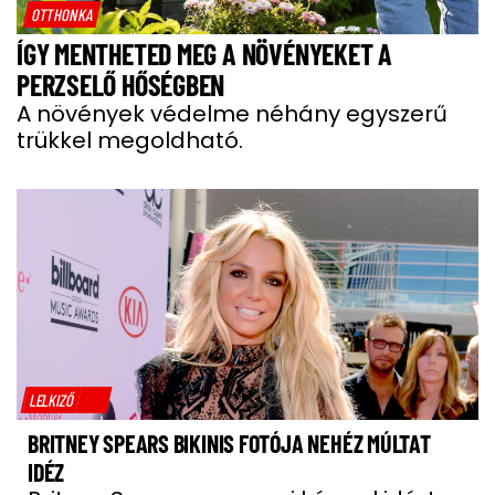
OTTHONKA
ÍGY MENTHETED MEG A NÖVÉNYEKET A
PERZSELŐ HŐSÉGBEN
A növények védelme néhány egyszerű
trükkel megoldható.
LELKIZŐ
BRITNEY SPEARS BIKINIS FOTÓJA NEHÉZ MÚLTAT
IDÉZ