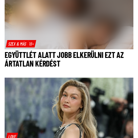
SZEX & MÁS
18+
EGYÜTTLÉT ALATT JOBB ELKERÜLNI EZT AZ
ÁRTATLAN KÉRDÉST
LOVE