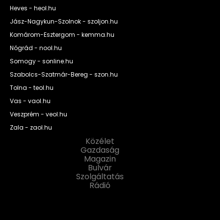
Heves - heol.hu
Jász-Nagykun-Szolnok - szoljon.hu
Komárom-Esztergom - kemma.hu
Nógrád - nool.hu
Somogy - sonline.hu
Szabolcs-Szatmár-Bereg - szon.hu
Tolna - teol.hu
Vas - vaol.hu
Veszprém - veol.hu
Zala - zaol.hu
Közélet
Gazdaság
Magazin
Bulvár
Szolgáltatás
Rádió