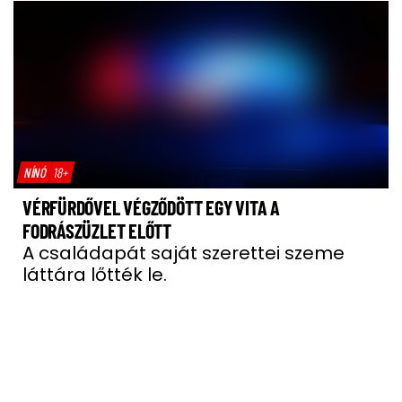
NÍNÓ
18+
VÉRFÜRDŐVEL VÉGZŐDÖTT EGY VITA A
FODRÁSZÜZLET ELŐTT
A családapát saját szerettei szeme
láttára lőtték le.