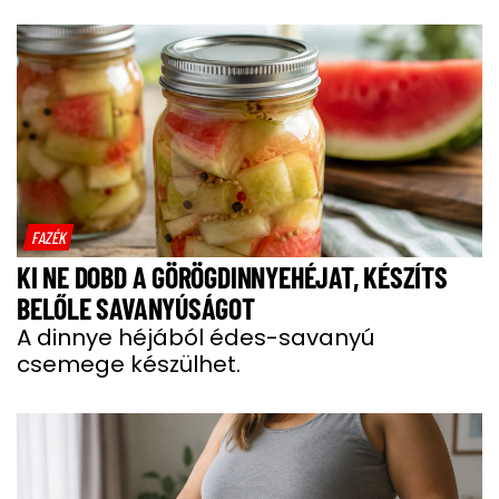
FAZÉK
KI NE DOBD A GÖRÖGDINNYEHÉJAT, KÉSZÍTS
BELŐLE SAVANYÚSÁGOT
A dinnye héjából édes-savanyú
csemege készülhet.