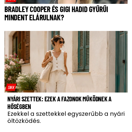
BRADLEY COOPER ÉS GIGI HADID GYŰRŰI
MINDENT ELÁRULNAK?
SIKK
NYÁRI SZETTEK: EZEK A FAZONOK MŰKÖDNEK A
HŐSÉGBEN
Ezekkel a szettekkel egyszerűbb a nyári
öltözködés.