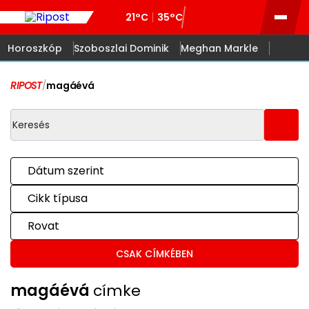
21°C
35°C
Horoszkóp
Szoboszlai Dominik
Meghan Markle
RIPOST
/
magáévá
Dátum szerint
Cikk típusa
Rovat
CSAK CÍMKÉBEN
magáévá
címke