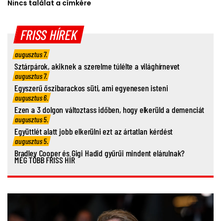
Nincs találat a címkére
FRISS HÍREK
augusztus 7.
Sztárpárok, akiknek a szerelme túlélte a világhírnevet
augusztus 7.
Egyszerű őszibarackos süti, ami egyenesen isteni
augusztus 6.
Ezen a 3 dolgon változtass időben, hogy elkerüld a demenciát
augusztus 5.
Együttlét alatt jobb elkerülni ezt az ártatlan kérdést
augusztus 5.
Bradley Cooper és Gigi Hadid gyűrűi mindent elárulnak?
MÉG TÖBB FRISS HÍR