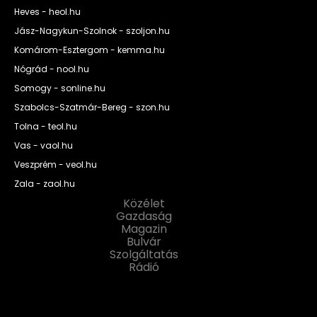
Heves - heol.hu
Jász-Nagykun-Szolnok - szoljon.hu
Komárom-Esztergom - kemma.hu
Nógrád - nool.hu
Somogy - sonline.hu
Szabolcs-Szatmár-Bereg - szon.hu
Tolna - teol.hu
Vas - vaol.hu
Veszprém - veol.hu
Zala - zaol.hu
Közélet
Gazdaság
Magazin
Bulvár
Szolgáltatás
Rádió