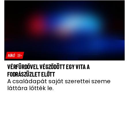
NÍNÓ
18+
VÉRFÜRDŐVEL VÉGZŐDÖTT EGY VITA A
FODRÁSZÜZLET ELŐTT
A családapát saját szerettei szeme
láttára lőtték le.