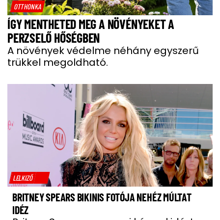
OTTHONKA
ÍGY MENTHETED MEG A NÖVÉNYEKET A
PERZSELŐ HŐSÉGBEN
A növények védelme néhány egyszerű
trükkel megoldható.
LELKIZŐ
BRITNEY SPEARS BIKINIS FOTÓJA NEHÉZ MÚLTAT
IDÉZ