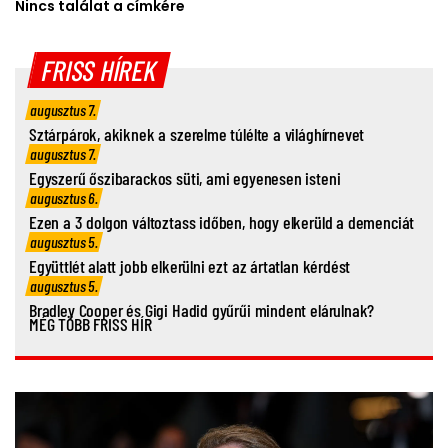
Nincs találat a címkére
FRISS HÍREK
augusztus 7.
Sztárpárok, akiknek a szerelme túlélte a világhírnevet
augusztus 7.
Egyszerű őszibarackos süti, ami egyenesen isteni
augusztus 6.
Ezen a 3 dolgon változtass időben, hogy elkerüld a demenciát
augusztus 5.
Együttlét alatt jobb elkerülni ezt az ártatlan kérdést
augusztus 5.
Bradley Cooper és Gigi Hadid gyűrűi mindent elárulnak?
MÉG TÖBB FRISS HÍR