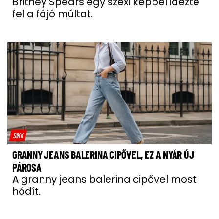
Britney Spears egy szexi képpel idézte
fel a fájó múltat.
SIKK
GRANNY JEANS BALERINA CIPŐVEL, EZ A NYÁR ÚJ
PÁROSA
A granny jeans balerina cipővel most
hódít.