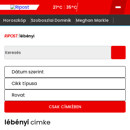
21°C
35°C
Horoszkóp
Szoboszlai Dominik
Meghan Markle
RIPOST
/
lébényi
Dátum szerint
Cikk típusa
Rovat
CSAK CÍMKÉBEN
lébényi
címke