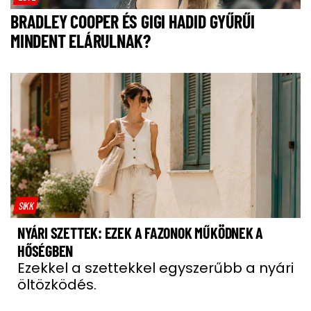
BRADLEY COOPER ÉS GIGI HADID GYŰRŰI
MINDENT ELÁRULNAK?
SIKK
NYÁRI SZETTEK: EZEK A FAZONOK MŰKÖDNEK A
HŐSÉGBEN
Ezekkel a szettekkel egyszerűbb a nyári
öltözködés.