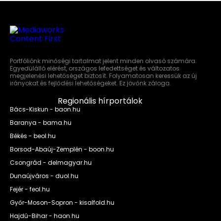
Portfóliónk minőségi tartalmat jelent minden olvasó számára.
Egyedülálló elérést, országos lefedettséget és változatos
megjelenési lehetőséget biztosít. Folyamatosan keressük az új
irányokat és fejlődési lehetőségeket. Ez jövőnk záloga.
Regionális hírportálok
Bács-Kiskun - baon.hu
Baranya - bama.hu
Békés - beol.hu
Borsod-Abaúj-Zemplén - boon.hu
Csongrád - delmagyar.hu
Dunaújváros - duol.hu
Fejér - feol.hu
Győr-Moson-Sopron - kisalfold.hu
Hajdú-Bihar - haon.hu