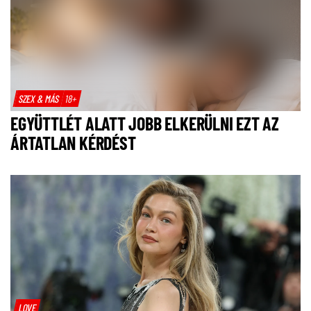
SZEX & MÁS
18+
EGYÜTTLÉT ALATT JOBB ELKERÜLNI EZT AZ
ÁRTATLAN KÉRDÉST
LOVE