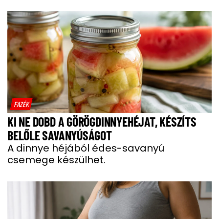
FAZÉK
KI NE DOBD A GÖRÖGDINNYEHÉJAT, KÉSZÍTS
BELŐLE SAVANYÚSÁGOT
A dinnye héjából édes-savanyú
csemege készülhet.