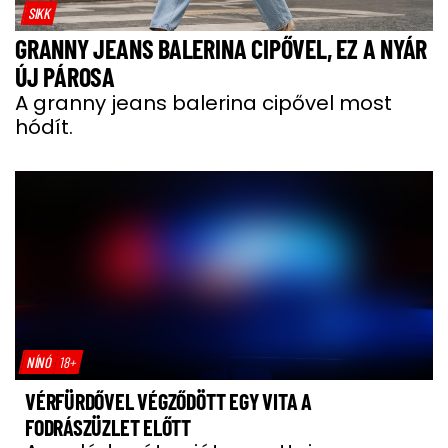
SIKK
GRANNY JEANS BALERINA CIPŐVEL, EZ A NYÁR
ÚJ PÁROSA
A granny jeans balerina cipővel most
hódít.
NÍNÓ
18+
VÉRFÜRDŐVEL VÉGZŐDÖTT EGY VITA A
FODRÁSZÜZLET ELŐTT