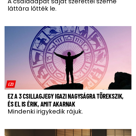
A családapát saját szerettei szeme
láttára lőtték le.
EZO
EZ A 3 CSILLAGJEGY IGAZI NAGYSÁGRA TÖREKSZIK,
ÉS EL IS ÉRIK, AMIT AKARNAK
Mindenki irigykedik rájuk.