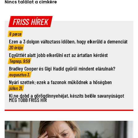
Nincs találat a címkére
FRISS HÍREK
8 perce
Ezen a 3 dolgon változtass időben, hogy elkerüld a demenciát
20 órája
Együttlét alatt jobb elkerülni ezt az ártatlan kérdést
Tegnap, 9:59
Bradley Cooper és Gigi Hadid gyűrűi mindent elárulnak?
augusztus 3.
Nyári szettek: ezek a fazonok működnek a hőségben
július 31.
Ki ne dobd a görögdinnyehéjat, készíts belőle savanyúságot
MÉG TÖBB FRISS HÍR