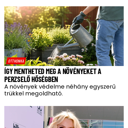
OTTHONKA
ÍGY MENTHETED MEG A NÖVÉNYEKET A
PERZSELŐ HŐSÉGBEN
A növények védelme néhány egyszerű
trükkel megoldható.