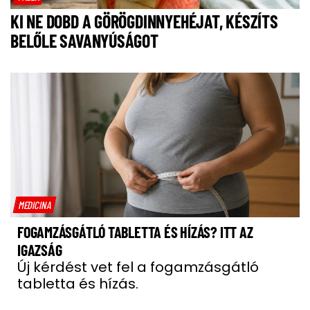
KI NE DOBD A GÖRÖGDINNYEHÉJAT, KÉSZÍTS
BELŐLE SAVANYÚSÁGOT
MEDICINA
FOGAMZÁSGÁTLÓ TABLETTA ÉS HÍZÁS? ITT AZ
IGAZSÁG
Új kérdést vet fel a fogamzásgátló
tabletta és hízás.