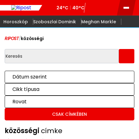
24°C
40°C
Horoszkóp
Szoboszlai Dominik
Meghan Markle
RIPOST
/
közösségi
Dátum szerint
Cikk típusa
Rovat
CSAK CÍMKÉBEN
közösségi
címke