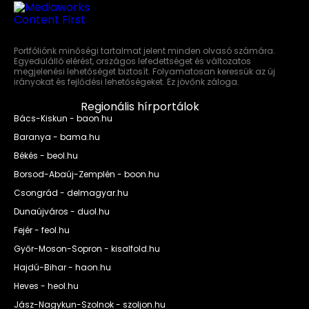
Portfóliónk minőségi tartalmat jelent minden olvasó számára.
Egyedülálló elérést, országos lefedettséget és változatos
megjelenési lehetőséget biztosít. Folyamatosan keressük az új
irányokat és fejlődési lehetőségeket. Ez jövőnk záloga.
Regionális hírportálok
Bács-Kiskun - baon.hu
Baranya - bama.hu
Békés - beol.hu
Borsod-Abaúj-Zemplén - boon.hu
Csongrád - delmagyar.hu
Dunaújváros - duol.hu
Fejér - feol.hu
Győr-Moson-Sopron - kisalfold.hu
Hajdú-Bihar - haon.hu
Heves - heol.hu
Jász-Nagykun-Szolnok - szoljon.hu