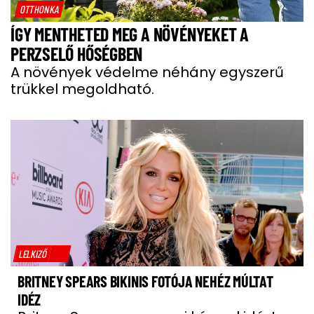
OTTHONKA
ÍGY MENTHETED MEG A NÖVÉNYEKET A
PERZSELŐ HŐSÉGBEN
A növények védelme néhány egyszerű
trükkel megoldható.
LELKIZŐ
BRITNEY SPEARS BIKINIS FOTÓJA NEHÉZ MÚLTAT
IDÉZ