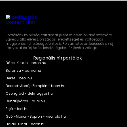
Portfóliónk minőségi tartalmat jelent minden olvasó számára.
Egyedülálló elérést, országos lefedettséget és változatos
megjelenési lehetőséget biztosít. Folyamatosan keressük az új
irányokat és fejlődési lehetőségeket. Ez jövőnk záloga.
Regionális hírportálok
Bács-Kiskun - baon.hu
Baranya - bama.hu
Békés - beol.hu
Borsod-Abaúj-Zemplén - boon.hu
Csongrád - delmagyar.hu
Dunaújváros - duol.hu
Fejér - feol.hu
Győr-Moson-Sopron - kisalfold.hu
Hajdú-Bihar - haon.hu