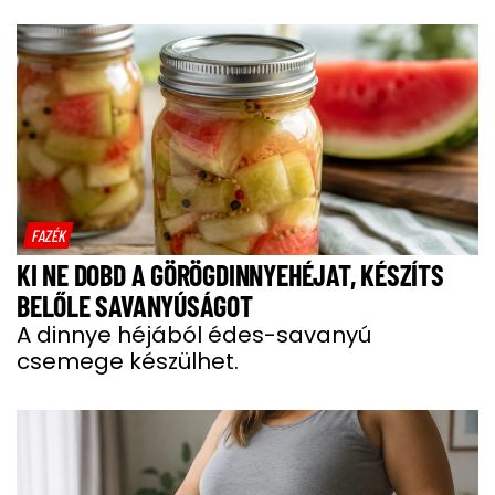
FAZÉK
KI NE DOBD A GÖRÖGDINNYEHÉJAT, KÉSZÍTS
BELŐLE SAVANYÚSÁGOT
A dinnye héjából édes-savanyú
csemege készülhet.