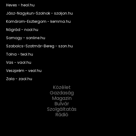
Heves - heol.hu
Jász-Nagykun-Szolnok - szoljon.hu
Komárom-Esztergom - kemma.hu
Nógrád - nool.hu
Somogy - sonline.hu
Szabolcs-Szatmár-Bereg - szon.hu
Tolna - teol.hu
Vas - vaol.hu
Veszprém - veol.hu
Zala - zaol.hu
Közélet
Gazdaság
Magazin
Bulvár
Szolgáltatás
Rádió