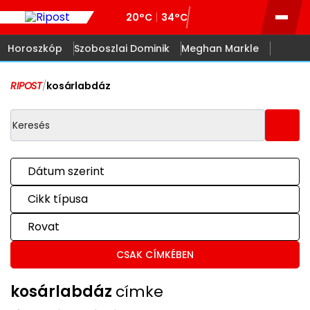
20°C
34°C
Horoszkóp
Szoboszlai Dominik
Meghan Markle
RIPOST
/
kosárlabdáz
Dátum szerint
Cikk típusa
Rovat
CSAK CÍMKÉBEN
kosárlabdáz
címke