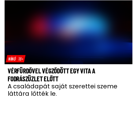
NÍNÓ
18+
VÉRFÜRDŐVEL VÉGZŐDÖTT EGY VITA A
FODRÁSZÜZLET ELŐTT
A családapát saját szerettei szeme
láttára lőtték le.