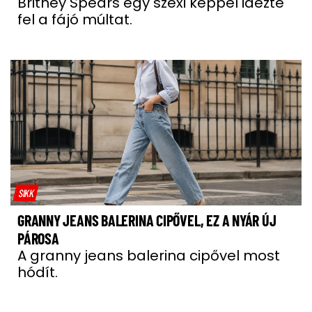
Britney Spears egy szexi képpel idézte
fel a fájó múltat.
SIKK
GRANNY JEANS BALERINA CIPŐVEL, EZ A NYÁR ÚJ
PÁROSA
A granny jeans balerina cipővel most
hódít.