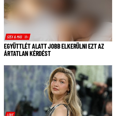
SZEX & MÁS
18+
EGYÜTTLÉT ALATT JOBB ELKERÜLNI EZT AZ
ÁRTATLAN KÉRDÉST
LOVE