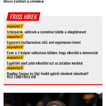
Nincs találat a címkére
FRISS HÍREK
augusztus 7.
Sztárpárok, akiknek a szerelme túlélte a világhírnevet
augusztus 7.
Egyszerű őszibarackos süti, ami egyenesen isteni
augusztus 6.
Ezen a 3 dolgon változtass időben, hogy elkerüld a demenciát
augusztus 5.
Együttlét alatt jobb elkerülni ezt az ártatlan kérdést
augusztus 5.
Bradley Cooper és Gigi Hadid gyűrűi mindent elárulnak?
MÉG TÖBB FRISS HÍR