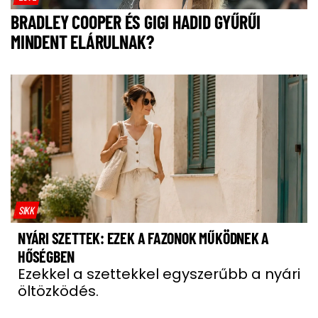
BRADLEY COOPER ÉS GIGI HADID GYŰRŰI
MINDENT ELÁRULNAK?
SIKK
NYÁRI SZETTEK: EZEK A FAZONOK MŰKÖDNEK A
HŐSÉGBEN
Ezekkel a szettekkel egyszerűbb a nyári
öltözködés.