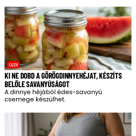
FAZÉK
KI NE DOBD A GÖRÖGDINNYEHÉJAT, KÉSZÍTS
BELŐLE SAVANYÚSÁGOT
A dinnye héjából édes-savanyú
csemege készülhet.