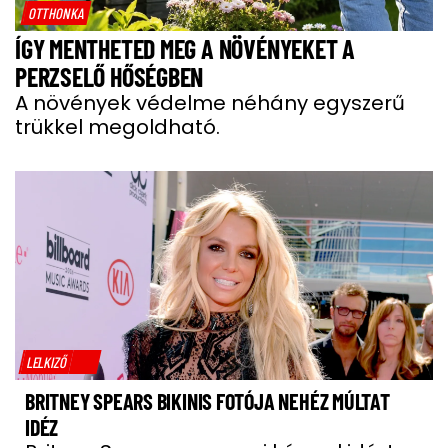
OTTHONKA
ÍGY MENTHETED MEG A NÖVÉNYEKET A
PERZSELŐ HŐSÉGBEN
A növények védelme néhány egyszerű
trükkel megoldható.
LELKIZŐ
BRITNEY SPEARS BIKINIS FOTÓJA NEHÉZ MÚLTAT
IDÉZ