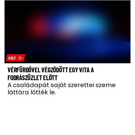
NÍNÓ
18+
VÉRFÜRDŐVEL VÉGZŐDÖTT EGY VITA A
FODRÁSZÜZLET ELŐTT
A családapát saját szerettei szeme
láttára lőtték le.