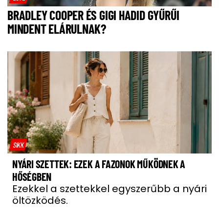
BRADLEY COOPER ÉS GIGI HADID GYŰRŰI
MINDENT ELÁRULNAK?
SIKK
NYÁRI SZETTEK: EZEK A FAZONOK MŰKÖDNEK A
HŐSÉGBEN
Ezekkel a szettekkel egyszerűbb a nyári
öltözködés.