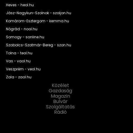
Heves - heol.hu
Jász-Nagykun-Szolnok - szoljon.hu
Komárom-Esztergom - kemma.hu
Nógrád - nool.hu
Somogy - sonline.hu
Szabolcs-Szatmár-Bereg - szon.hu
Tolna - teol.hu
Vas - vaol.hu
Veszprém - veol.hu
Zala - zaol.hu
Közélet
Gazdaság
Magazin
Bulvár
Szolgáltatás
Rádió