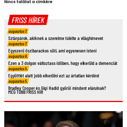
Nincs találat a címkére
FRISS HÍREK
augusztus 7.
Sztárpárok, akiknek a szerelme túlélte a világhírnevet
augusztus 7.
Egyszerű őszibarackos süti, ami egyenesen isteni
augusztus 6.
Ezen a 3 dolgon változtass időben, hogy elkerüld a demenciát
augusztus 5.
Együttlét alatt jobb elkerülni ezt az ártatlan kérdést
augusztus 5.
Bradley Cooper és Gigi Hadid gyűrűi mindent elárulnak?
MÉG TÖBB FRISS HÍR