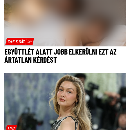
SZEX & MÁS
18+
EGYÜTTLÉT ALATT JOBB ELKERÜLNI EZT AZ
ÁRTATLAN KÉRDÉST
LOVE