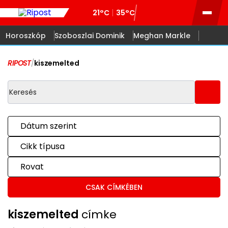
21°C
35°C
Horoszkóp
Szoboszlai Dominik
Meghan Markle
RIPOST
/
kiszemelted
Dátum szerint
Cikk típusa
Rovat
CSAK CÍMKÉBEN
kiszemelted
címke