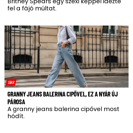
Britney Spears egy szexi képpel idézte
fel a fájó múltat.
SIKK
GRANNY JEANS BALERINA CIPŐVEL, EZ A NYÁR ÚJ
PÁROSA
A granny jeans balerina cipővel most
hódít.