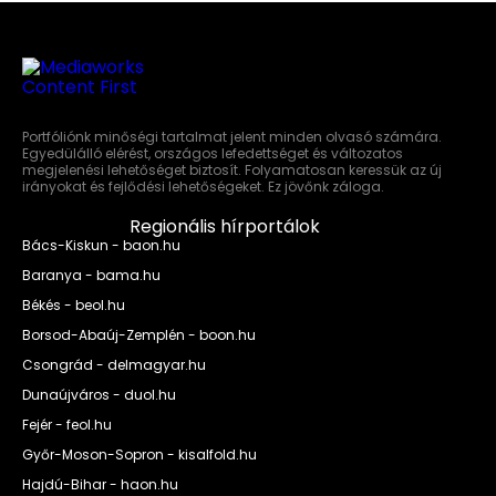
Portfóliónk minőségi tartalmat jelent minden olvasó számára.
Egyedülálló elérést, országos lefedettséget és változatos
megjelenési lehetőséget biztosít. Folyamatosan keressük az új
irányokat és fejlődési lehetőségeket. Ez jövőnk záloga.
Regionális hírportálok
Bács-Kiskun - baon.hu
Baranya - bama.hu
Békés - beol.hu
Borsod-Abaúj-Zemplén - boon.hu
Csongrád - delmagyar.hu
Dunaújváros - duol.hu
Fejér - feol.hu
Győr-Moson-Sopron - kisalfold.hu
Hajdú-Bihar - haon.hu