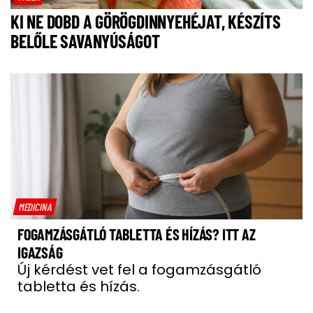
KI NE DOBD A GÖRÖGDINNYEHÉJAT, KÉSZÍTS
BELŐLE SAVANYÚSÁGOT
MEDICINA
FOGAMZÁSGÁTLÓ TABLETTA ÉS HÍZÁS? ITT AZ
IGAZSÁG
Új kérdést vet fel a fogamzásgátló
tabletta és hízás.