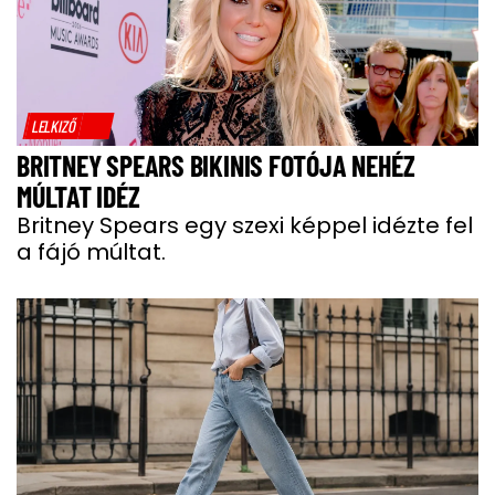
LELKIZŐ
BRITNEY SPEARS BIKINIS FOTÓJA NEHÉZ
MÚLTAT IDÉZ
Britney Spears egy szexi képpel idézte fel
a fájó múltat.