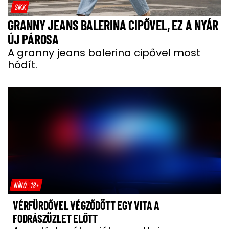
SIKK
GRANNY JEANS BALERINA CIPŐVEL, EZ A NYÁR
ÚJ PÁROSA
A granny jeans balerina cipővel most
hódít.
NÍNÓ
18+
VÉRFÜRDŐVEL VÉGZŐDÖTT EGY VITA A
FODRÁSZÜZLET ELŐTT