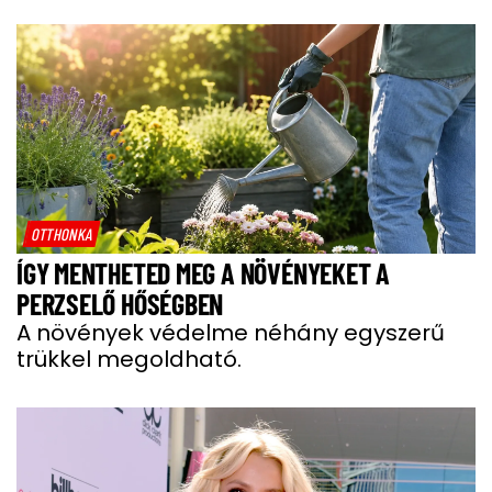
OTTHONKA
ÍGY MENTHETED MEG A NÖVÉNYEKET A
PERZSELŐ HŐSÉGBEN
A növények védelme néhány egyszerű
trükkel megoldható.