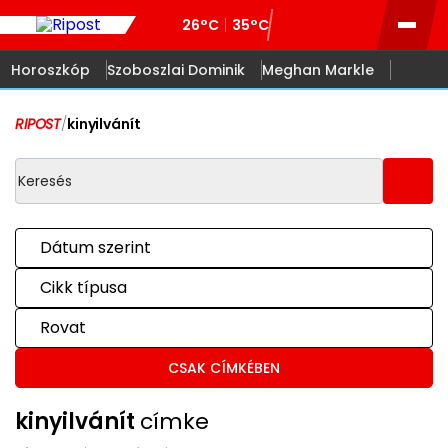
26°C
35°C
Horoszkóp
Szoboszlai Dominik
Meghan Markle
RIPOST
/
kinyilvánít
Dátum szerint
Cikk típusa
Rovat
CSAK CÍMKÉBEN
kinyilvánít
címke