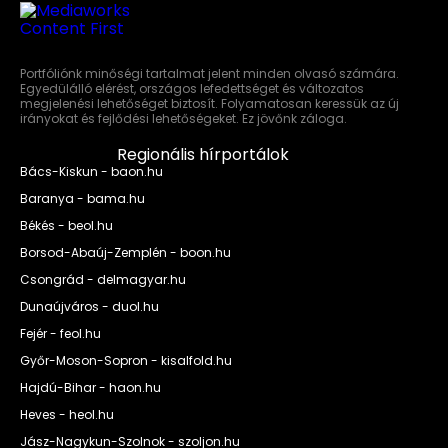
Portfóliónk minőségi tartalmat jelent minden olvasó számára.
Egyedülálló elérést, országos lefedettséget és változatos
megjelenési lehetőséget biztosít. Folyamatosan keressük az új
irányokat és fejlődési lehetőségeket. Ez jövőnk záloga.
Regionális hírportálok
Bács-Kiskun - baon.hu
Baranya - bama.hu
Békés - beol.hu
Borsod-Abaúj-Zemplén - boon.hu
Csongrád - delmagyar.hu
Dunaújváros - duol.hu
Fejér - feol.hu
Győr-Moson-Sopron - kisalfold.hu
Hajdú-Bihar - haon.hu
Heves - heol.hu
Jász-Nagykun-Szolnok - szoljon.hu