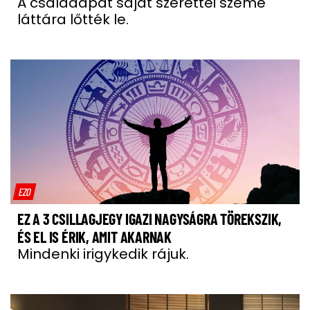
A családapát saját szerettei szeme
láttára lőtték le.
EZO
EZ A 3 CSILLAGJEGY IGAZI NAGYSÁGRA TÖREKSZIK,
ÉS EL IS ÉRIK, AMIT AKARNAK
Mindenki irigykedik rájuk.