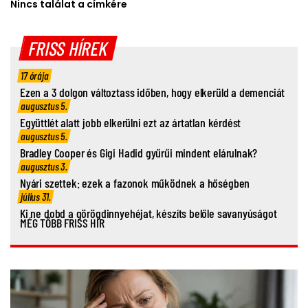
Nincs találat a címkére
FRISS HÍREK
17 órája
Ezen a 3 dolgon változtass időben, hogy elkerüld a demenciát
augusztus 5.
Együttlét alatt jobb elkerülni ezt az ártatlan kérdést
augusztus 5.
Bradley Cooper és Gigi Hadid gyűrűi mindent elárulnak?
augusztus 3.
Nyári szettek: ezek a fazonok működnek a hőségben
július 31.
Ki ne dobd a görögdinnyehéjat, készíts belőle savanyúságot
MÉG TÖBB FRISS HÍR