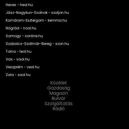
Heves - heol.hu
Jász-Nagykun-Szolnok - szoljon.hu
Komárom-Esztergom - kemma.hu
Nógrád - nool.hu
Somogy - sonline.hu
Szabolcs-Szatmár-Bereg - szon.hu
Tolna - teol.hu
Vas - vaol.hu
Veszprém - veol.hu
Zala - zaol.hu
Közélet
Gazdaság
Magazin
Bulvár
Szolgáltatás
Rádió