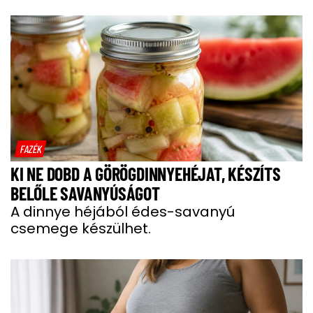
FAZÉK
KI NE DOBD A GÖRÖGDINNYEHÉJAT, KÉSZÍTS
BELŐLE SAVANYÚSÁGOT
A dinnye héjából édes-savanyú
csemege készülhet.