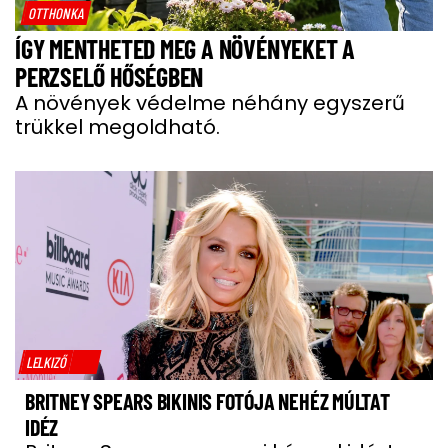
OTTHONKA
ÍGY MENTHETED MEG A NÖVÉNYEKET A
PERZSELŐ HŐSÉGBEN
A növények védelme néhány egyszerű
trükkel megoldható.
LELKIZŐ
BRITNEY SPEARS BIKINIS FOTÓJA NEHÉZ MÚLTAT
IDÉZ