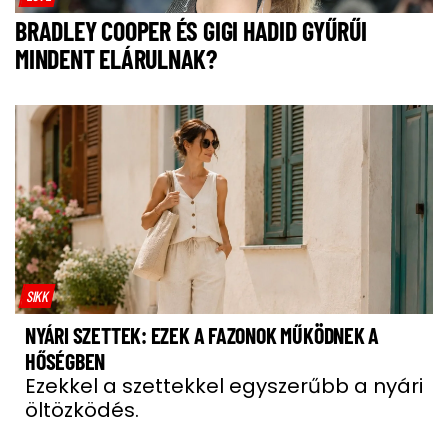
BRADLEY COOPER ÉS GIGI HADID GYŰRŰI
MINDENT ELÁRULNAK?
SIKK
NYÁRI SZETTEK: EZEK A FAZONOK MŰKÖDNEK A
HŐSÉGBEN
Ezekkel a szettekkel egyszerűbb a nyári
öltözködés.