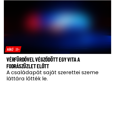
NÍNÓ
18+
VÉRFÜRDŐVEL VÉGZŐDÖTT EGY VITA A
FODRÁSZÜZLET ELŐTT
A családapát saját szerettei szeme
láttára lőtték le.