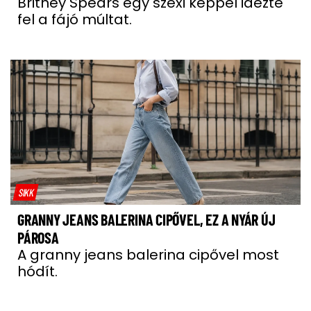
Britney Spears egy szexi képpel idézte
fel a fájó múltat.
SIKK
GRANNY JEANS BALERINA CIPŐVEL, EZ A NYÁR ÚJ
PÁROSA
A granny jeans balerina cipővel most
hódít.