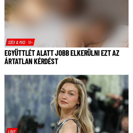
SZEX & MÁS
18+
EGYÜTTLÉT ALATT JOBB ELKERÜLNI EZT AZ
ÁRTATLAN KÉRDÉST
LOVE