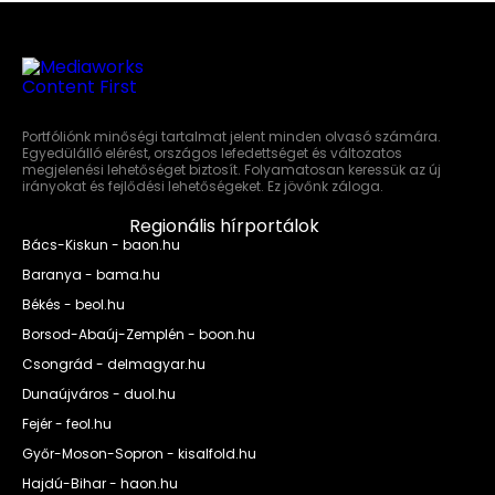
Portfóliónk minőségi tartalmat jelent minden olvasó számára.
Egyedülálló elérést, országos lefedettséget és változatos
megjelenési lehetőséget biztosít. Folyamatosan keressük az új
irányokat és fejlődési lehetőségeket. Ez jövőnk záloga.
Regionális hírportálok
Bács-Kiskun - baon.hu
Baranya - bama.hu
Békés - beol.hu
Borsod-Abaúj-Zemplén - boon.hu
Csongrád - delmagyar.hu
Dunaújváros - duol.hu
Fejér - feol.hu
Győr-Moson-Sopron - kisalfold.hu
Hajdú-Bihar - haon.hu