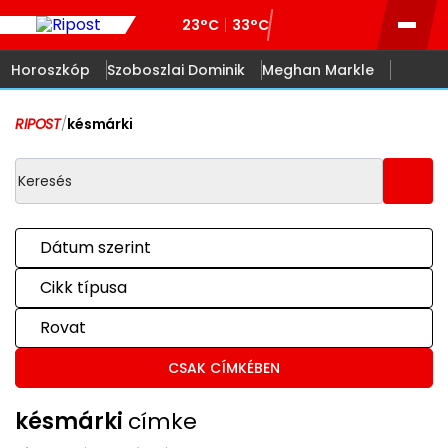
23°C
33°C
Horoszkóp
Szoboszlai Dominik
Meghan Markle
RIPOST
/
késmárki
Dátum szerint
Cikk típusa
Rovat
CSAK CÍMKÉBEN
késmárki
címke