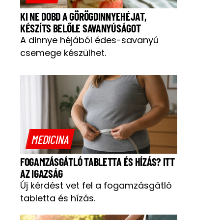
KI NE DOBD A GÖRÖGDINNYEHÉJAT,
KÉSZÍTS BELŐLE SAVANYÚSÁGOT
A dinnye héjából édes-savanyú
csemege készülhet.
MEDICINA
FOGAMZÁSGÁTLÓ TABLETTA ÉS HÍZÁS? ITT
AZ IGAZSÁG
Új kérdést vet fel a fogamzásgátló
tabletta és hízás.