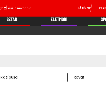
3°C
László névnapja
JÁTÉKOK
KERE
SZTÁR
ÉLETMÓDI
SP
ikk típusa
Rovat