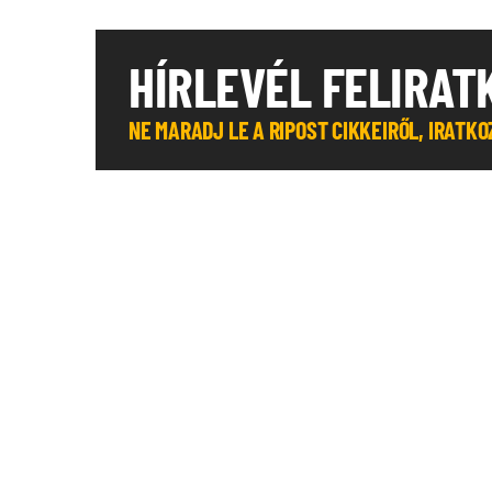
HÍRLEVÉL FELIRAT
NE MARADJ LE A RIPOST CIKKEIRŐL, IRATK