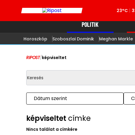
23°C
3
POLITIK
Horoszkóp
Szoboszlai Dominik
Meghan Markle
RIPOST
/
képviseltet
Dátum szerint
C
képviseltet
címke
Nincs találat a címkére