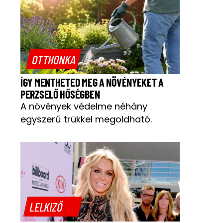
OTTHONKA
ÍGY MENTHETED MEG A NÖVÉNYEKET A
PERZSELŐ HŐSÉGBEN
A növények védelme néhány
egyszerű trükkel megoldható.
LELKIZŐ