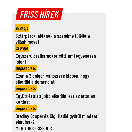
FRISS HÍREK
18 órája
Sztárpárok, akiknek a szerelme túlélte a
világhírnevet
21 órája
Egyszerű őszibarackos süti, ami egyenesen
isteni
augusztus 6.
Ezen a 3 dolgon változtass időben, hogy
elkerüld a demenciát
augusztus 5.
Együttlét alatt jobb elkerülni ezt az ártatlan
kérdést
augusztus 5.
Bradley Cooper és Gigi Hadid gyűrűi mindent
elárulnak?
MÉG TÖBB FRISS HÍR