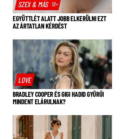
SZEX & MÁS
18+
EGYÜTTLÉT ALATT JOBB ELKERÜLNI EZT
AZ ÁRTATLAN KÉRDÉST
LOVE
BRADLEY COOPER ÉS GIGI HADID GYŰRŰI
MINDENT ELÁRULNAK?