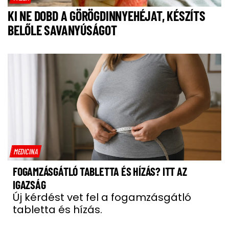
KI NE DOBD A GÖRÖGDINNYEHÉJAT, KÉSZÍTS
BELŐLE SAVANYÚSÁGOT
MEDICINA
FOGAMZÁSGÁTLÓ TABLETTA ÉS HÍZÁS? ITT AZ
IGAZSÁG
Új kérdést vet fel a fogamzásgátló
tabletta és hízás.