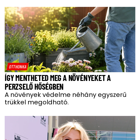
OTTHONKA
ÍGY MENTHETED MEG A NÖVÉNYEKET A
PERZSELŐ HŐSÉGBEN
A növények védelme néhány egyszerű
trükkel megoldható.