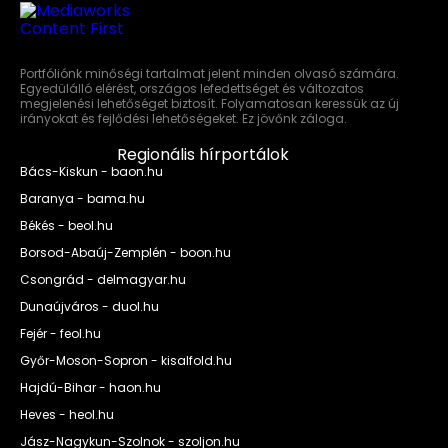
Portfóliónk minőségi tartalmat jelent minden olvasó számára.
Egyedülálló elérést, országos lefedettséget és változatos
megjelenési lehetőséget biztosít. Folyamatosan keressük az új
irányokat és fejlődési lehetőségeket. Ez jövőnk záloga.
Regionális hírportálok
Bács-Kiskun - baon.hu
Baranya - bama.hu
Békés - beol.hu
Borsod-Abaúj-Zemplén - boon.hu
Csongrád - delmagyar.hu
Dunaújváros - duol.hu
Fejér - feol.hu
Győr-Moson-Sopron - kisalfold.hu
Hajdú-Bihar - haon.hu
Heves - heol.hu
Jász-Nagykun-Szolnok - szoljon.hu