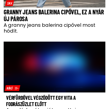
SIKK
GRANNY JEANS BALERINA CIPŐVEL, EZ A NYÁR
ÚJ PÁROSA
A granny jeans balerina cipővel most
hódít.
NÍNÓ
18+
VÉRFÜRDŐVEL VÉGZŐDÖTT EGY VITA A
FODRÁSZÜZLET ELŐTT