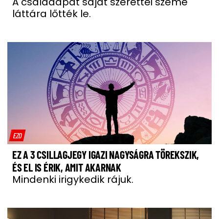
A családapát saját szerettei szeme
láttára lőtték le.
EZO
EZ A 3 CSILLAGJEGY IGAZI NAGYSÁGRA TÖREKSZIK,
ÉS EL IS ÉRIK, AMIT AKARNAK
Mindenki irigykedik rájuk.