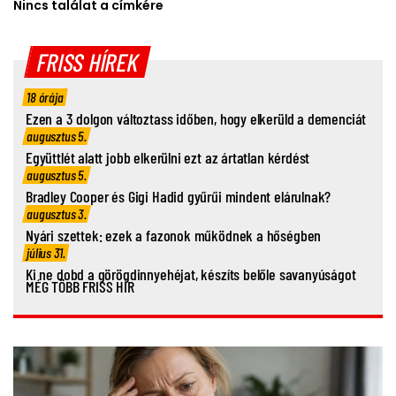
Nincs találat a címkére
FRISS HÍREK
18 órája
Ezen a 3 dolgon változtass időben, hogy elkerüld a demenciát
augusztus 5.
Együttlét alatt jobb elkerülni ezt az ártatlan kérdést
augusztus 5.
Bradley Cooper és Gigi Hadid gyűrűi mindent elárulnak?
augusztus 3.
Nyári szettek: ezek a fazonok működnek a hőségben
július 31.
Ki ne dobd a görögdinnyehéjat, készíts belőle savanyúságot
MÉG TÖBB FRISS HÍR