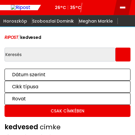
26°C
35°C
Horoszkóp
Szoboszlai Dominik
Meghan Markle
RIPOST
/
kedvesed
Dátum szerint
Cikk típusa
Rovat
CSAK CÍMKÉBEN
kedvesed
címke