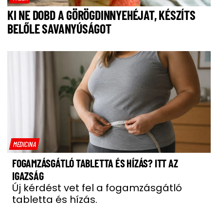
KI NE DOBD A GÖRÖGDINNYEHÉJAT, KÉSZÍTS
BELŐLE SAVANYÚSÁGOT
MEDICINA
FOGAMZÁSGÁTLÓ TABLETTA ÉS HÍZÁS? ITT AZ
IGAZSÁG
Új kérdést vet fel a fogamzásgátló
tabletta és hízás.