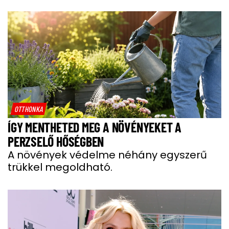
OTTHONKA
ÍGY MENTHETED MEG A NÖVÉNYEKET A
PERZSELŐ HŐSÉGBEN
A növények védelme néhány egyszerű
trükkel megoldható.