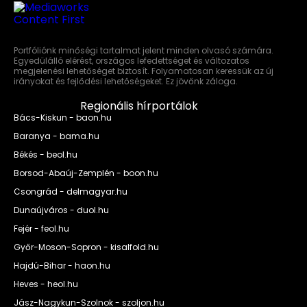
Portfóliónk minőségi tartalmat jelent minden olvasó számára.
Egyedülálló elérést, országos lefedettséget és változatos
megjelenési lehetőséget biztosít. Folyamatosan keressük az új
irányokat és fejlődési lehetőségeket. Ez jövőnk záloga.
Regionális hírportálok
Bács-Kiskun - baon.hu
Baranya - bama.hu
Békés - beol.hu
Borsod-Abaúj-Zemplén - boon.hu
Csongrád - delmagyar.hu
Dunaújváros - duol.hu
Fejér - feol.hu
Győr-Moson-Sopron - kisalfold.hu
Hajdú-Bihar - haon.hu
Heves - heol.hu
Jász-Nagykun-Szolnok - szoljon.hu