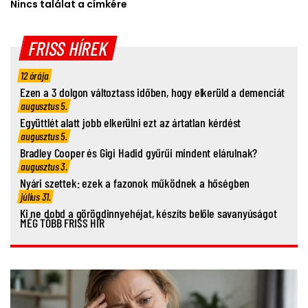
Nincs találat a címkére
FRISS HÍREK
12 órája
Ezen a 3 dolgon változtass időben, hogy elkerüld a demenciát
augusztus 5.
Együttlét alatt jobb elkerülni ezt az ártatlan kérdést
augusztus 5.
Bradley Cooper és Gigi Hadid gyűrűi mindent elárulnak?
augusztus 3.
Nyári szettek: ezek a fazonok működnek a hőségben
július 31.
Ki ne dobd a görögdinnyehéjat, készíts belőle savanyúságot
MÉG TÖBB FRISS HÍR