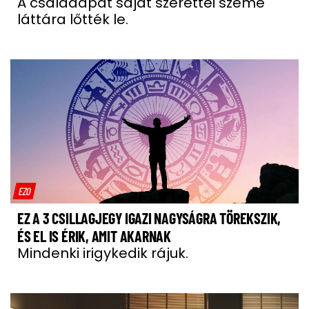
A családapát saját szerettei szeme
láttára lőtték le.
EZO
EZ A 3 CSILLAGJEGY IGAZI NAGYSÁGRA TÖREKSZIK,
ÉS EL IS ÉRIK, AMIT AKARNAK
Mindenki irigykedik rájuk.