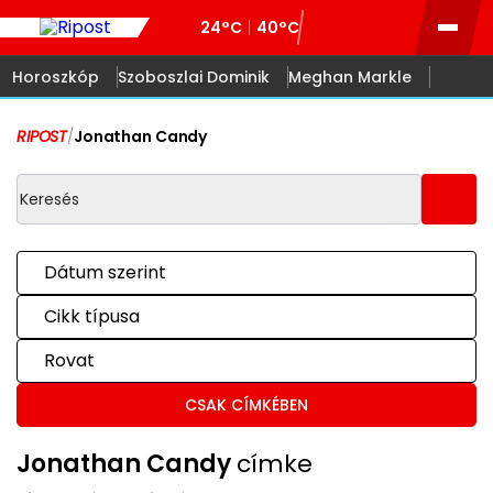
24°C
40°C
Horoszkóp
Szoboszlai Dominik
Meghan Markle
RIPOST
/
Jonathan Candy
Dátum szerint
Cikk típusa
Rovat
CSAK CÍMKÉBEN
Jonathan Candy
címke