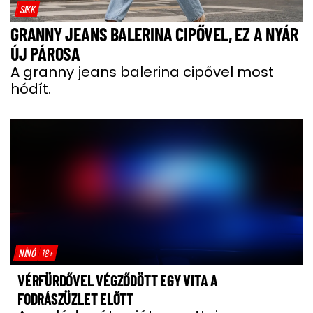
SIKK
GRANNY JEANS BALERINA CIPŐVEL, EZ A NYÁR
ÚJ PÁROSA
A granny jeans balerina cipővel most
hódít.
NÍNÓ
18+
VÉRFÜRDŐVEL VÉGZŐDÖTT EGY VITA A
FODRÁSZÜZLET ELŐTT