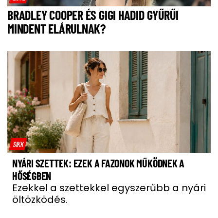
BRADLEY COOPER ÉS GIGI HADID GYŰRŰI
MINDENT ELÁRULNAK?
SIKK
NYÁRI SZETTEK: EZEK A FAZONOK MŰKÖDNEK A
HŐSÉGBEN
Ezekkel a szettekkel egyszerűbb a nyári
öltözködés.