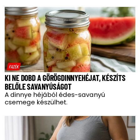
FAZÉK
KI NE DOBD A GÖRÖGDINNYEHÉJAT, KÉSZÍTS
BELŐLE SAVANYÚSÁGOT
A dinnye héjából édes-savanyú
csemege készülhet.