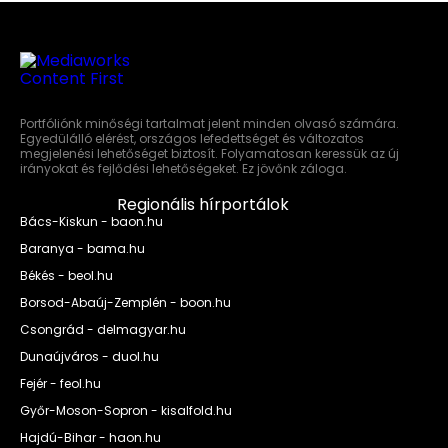
Portfóliónk minőségi tartalmat jelent minden olvasó számára.
Egyedülálló elérést, országos lefedettséget és változatos
megjelenési lehetőséget biztosít. Folyamatosan keressük az új
irányokat és fejlődési lehetőségeket. Ez jövőnk záloga.
Regionális hírportálok
Bács-Kiskun - baon.hu
Baranya - bama.hu
Békés - beol.hu
Borsod-Abaúj-Zemplén - boon.hu
Csongrád - delmagyar.hu
Dunaújváros - duol.hu
Fejér - feol.hu
Győr-Moson-Sopron - kisalfold.hu
Hajdú-Bihar - haon.hu