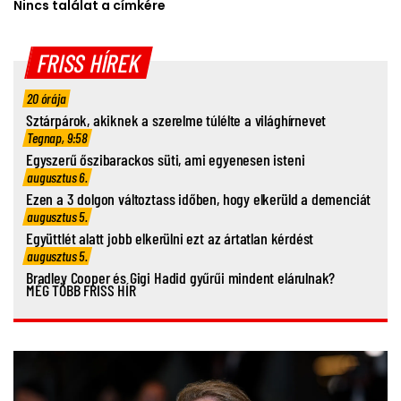
Nincs találat a címkére
FRISS HÍREK
20 órája
Sztárpárok, akiknek a szerelme túlélte a világhírnevet
Tegnap, 9:58
Egyszerű őszibarackos süti, ami egyenesen isteni
augusztus 6.
Ezen a 3 dolgon változtass időben, hogy elkerüld a demenciát
augusztus 5.
Együttlét alatt jobb elkerülni ezt az ártatlan kérdést
augusztus 5.
Bradley Cooper és Gigi Hadid gyűrűi mindent elárulnak?
MÉG TÖBB FRISS HÍR