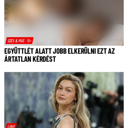
SZEX & MÁS
18+
EGYÜTTLÉT ALATT JOBB ELKERÜLNI EZT AZ
ÁRTATLAN KÉRDÉST
LOVE