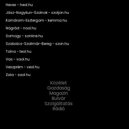
Heves - heol.hu
Jász-Nagykun-Szolnok - szoljon.hu
Komárom-Esztergom - kemma.hu
Nógrád - nool.hu
Somogy - sonline.hu
Szabolcs-Szatmár-Bereg - szon.hu
Tolna - teol.hu
Vas - vaol.hu
Veszprém - veol.hu
Zala - zaol.hu
Közélet
Gazdaság
Magazin
Bulvár
Szolgáltatás
Rádió