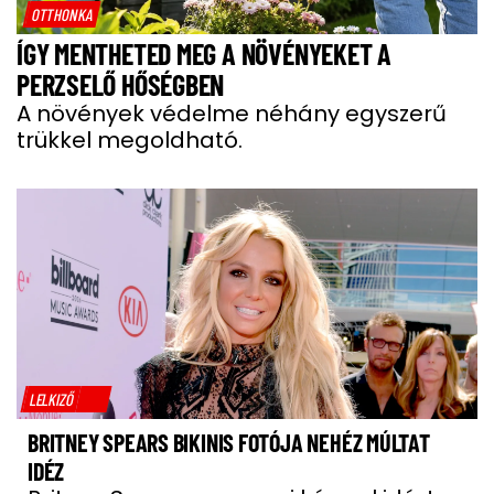
OTTHONKA
ÍGY MENTHETED MEG A NÖVÉNYEKET A
PERZSELŐ HŐSÉGBEN
A növények védelme néhány egyszerű
trükkel megoldható.
LELKIZŐ
BRITNEY SPEARS BIKINIS FOTÓJA NEHÉZ MÚLTAT
IDÉZ