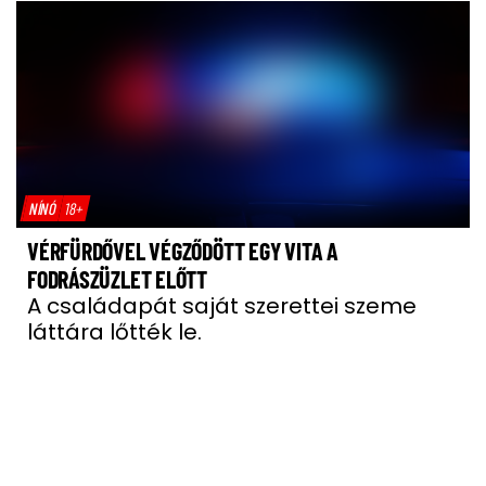
NÍNÓ
18+
VÉRFÜRDŐVEL VÉGZŐDÖTT EGY VITA A
FODRÁSZÜZLET ELŐTT
A családapát saját szerettei szeme
láttára lőtték le.