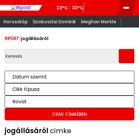
23°C
33°C
Horoszkóp
Szoboszlai Dominik
Meghan Markle
RIPOST
/
jogállásáról
Dátum szerint
Cikk típusa
Rovat
CSAK CÍMKÉBEN
jogállásáról
címke