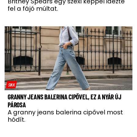
Britney Spears egy szexi képpel idézte
fel a fájó múltat.
SIKK
GRANNY JEANS BALERINA CIPŐVEL, EZ A NYÁR ÚJ
PÁROSA
A granny jeans balerina cipővel most
hódít.