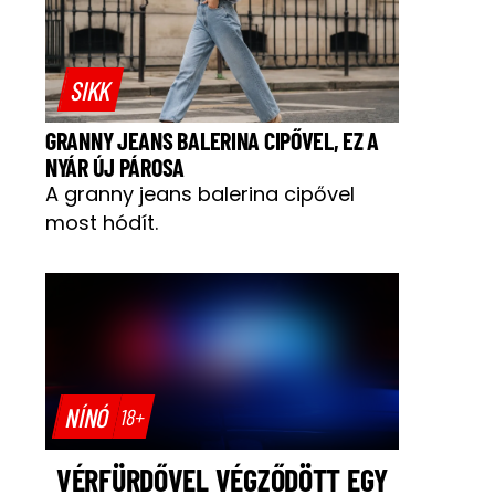
SIKK
GRANNY JEANS BALERINA CIPŐVEL, EZ A
NYÁR ÚJ PÁROSA
A granny jeans balerina cipővel
most hódít.
NÍNÓ
18+
VÉRFÜRDŐVEL VÉGZŐDÖTT EGY