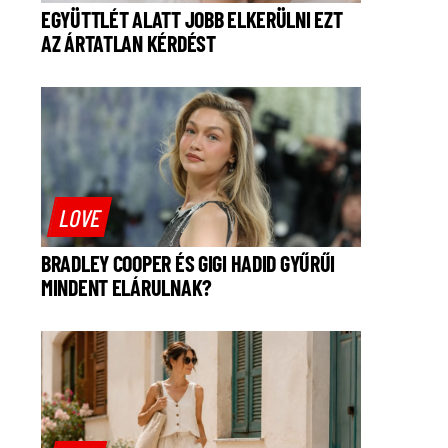
EGYÜTTLÉT ALATT JOBB ELKERÜLNI EZT
AZ ÁRTATLAN KÉRDÉST
LOVE
BRADLEY COOPER ÉS GIGI HADID GYŰRŰI
MINDENT ELÁRULNAK?