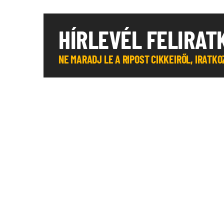
HÍRLEVÉL FELIRAT
NE MARADJ LE A RIPOST CIKKEIRŐL, IRATK