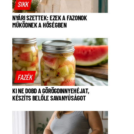
SIKK
NYÁRI SZETTEK: EZEK A FAZONOK
MŰKÖDNEK A HŐSÉGBEN
FAZÉK
KI NE DOBD A GÖRÖGDINNYEHÉJAT,
KÉSZÍTS BELŐLE SAVANYÚSÁGOT