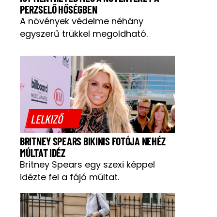
PERZSELŐ HŐSÉGBEN
A növények védelme néhány
egyszerű trükkel megoldható.
LELKIZŐ
BRITNEY SPEARS BIKINIS FOTÓJA NEHÉZ
MÚLTAT IDÉZ
Britney Spears egy szexi képpel
idézte fel a fájó múltat.