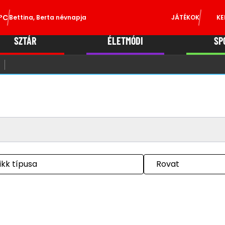
°C
Bettina, Berta névnapja
JÁTÉKOK
KE
SZTÁR
ÉLETMÓDI
SP
ikk típusa
Rovat