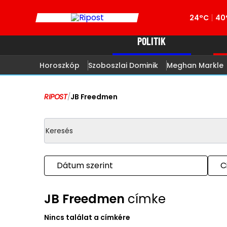
24°C
40
POLITIK
Horoszkóp
Szoboszlai Dominik
Meghan Markle
RIPOST
/
JB Freedmen
Dátum szerint
C
JB Freedmen
címke
Nincs találat a címkére