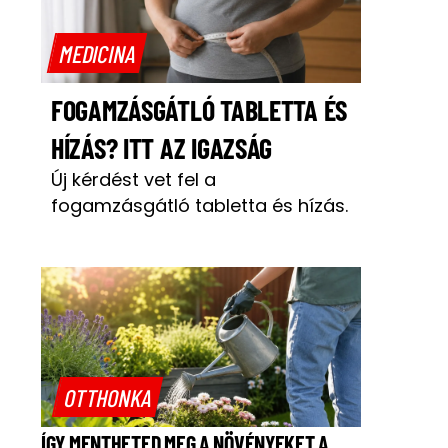
MEDICINA
FOGAMZÁSGÁTLÓ TABLETTA ÉS
HÍZÁS? ITT AZ IGAZSÁG
Új kérdést vet fel a
fogamzásgátló tabletta és hízás.
OTTHONKA
ÍGY MENTHETED MEG A NÖVÉNYEKET A