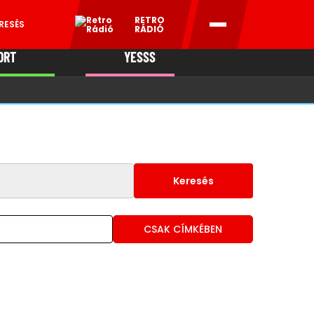
RETRO
RESÉS
RÁDIÓ
ORT
YESSS
MANI
Keresés
CSAK CÍMKÉBEN