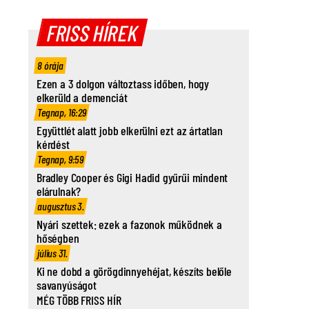
FRISS HÍREK
8 órája
Ezen a 3 dolgon változtass időben, hogy
elkerüld a demenciát
Tegnap, 16:29
Együttlét alatt jobb elkerülni ezt az ártatlan
kérdést
Tegnap, 9:59
Bradley Cooper és Gigi Hadid gyűrűi mindent
elárulnak?
augusztus 3.
Nyári szettek: ezek a fazonok működnek a
hőségben
július 31.
Ki ne dobd a görögdinnyehéjat, készíts belőle
savanyúságot
MÉG TÖBB FRISS HÍR