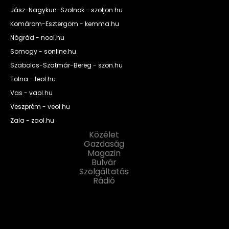
Jász-Nagykun-Szolnok - szoljon.hu
Komárom-Esztergom - kemma.hu
Nógrád - nool.hu
Somogy - sonline.hu
Szabolcs-Szatmár-Bereg - szon.hu
Tolna - teol.hu
Vas - vaol.hu
Veszprém - veol.hu
Zala - zaol.hu
Közélet
Gazdaság
Magazin
Bulvár
Szolgáltatás
Rádió