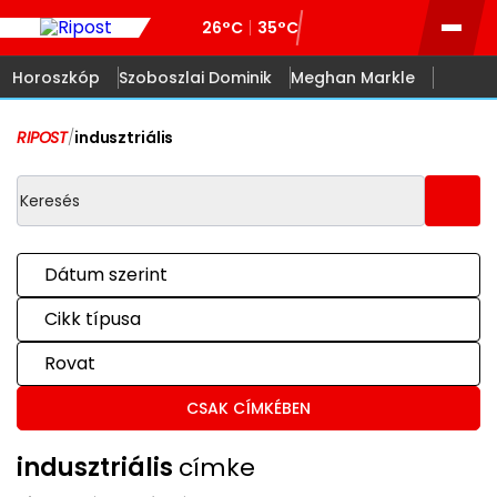
26°C
35°C
Horoszkóp
Szoboszlai Dominik
Meghan Markle
RIPOST
/
indusztriális
Dátum szerint
Cikk típusa
Rovat
CSAK CÍMKÉBEN
indusztriális
címke