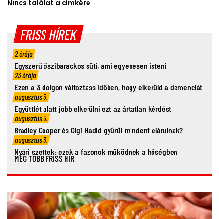
Nincs találat a címkére
FRISS HÍREK
2 órája
Egyszerű őszibarackos süti, ami egyenesen isteni
23 órája
Ezen a 3 dolgon változtass időben, hogy elkerüld a demenciát
augusztus 5.
Együttlét alatt jobb elkerülni ezt az ártatlan kérdést
augusztus 5.
Bradley Cooper és Gigi Hadid gyűrűi mindent elárulnak?
augusztus 3.
Nyári szettek: ezek a fazonok működnek a hőségben
MÉG TÖBB FRISS HÍR