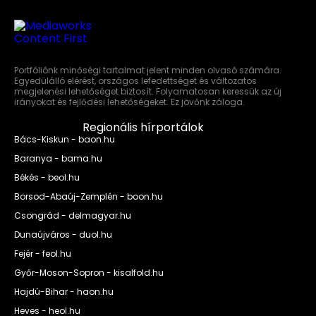
Portfóliónk minőségi tartalmat jelent minden olvasó számára.
Egyedülálló elérést, országos lefedettséget és változatos
megjelenési lehetőséget biztosít. Folyamatosan keressük az új
irányokat és fejlődési lehetőségeket. Ez jövőnk záloga.
Regionális hírportálok
Bács-Kiskun - baon.hu
Baranya - bama.hu
Békés - beol.hu
Borsod-Abaúj-Zemplén - boon.hu
Csongrád - delmagyar.hu
Dunaújváros - duol.hu
Fejér - feol.hu
Győr-Moson-Sopron - kisalfold.hu
Hajdú-Bihar - haon.hu
Heves - heol.hu