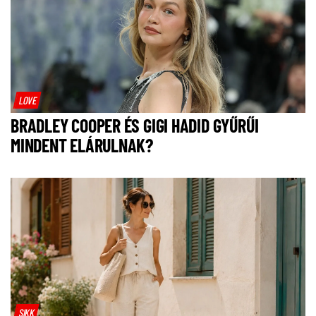
LOVE
BRADLEY COOPER ÉS GIGI HADID GYŰRŰI
MINDENT ELÁRULNAK?
SIKK