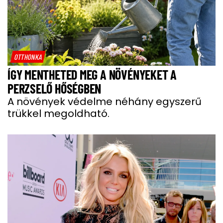
OTTHONKA
ÍGY MENTHETED MEG A NÖVÉNYEKET A
PERZSELŐ HŐSÉGBEN
A növények védelme néhány egyszerű
trükkel megoldható.