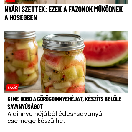
NYÁRI SZETTEK: EZEK A FAZONOK MŰKÖDNEK
A HŐSÉGBEN
FAZÉK
KI NE DOBD A GÖRÖGDINNYEHÉJAT, KÉSZÍTS BELŐLE
SAVANYÚSÁGOT
A dinnye héjából édes-savanyú
csemege készülhet.