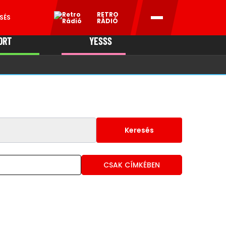
RETRO
SÉS
RÁDIÓ
ORT
YESSS
MANI
Keresés
CSAK CÍMKÉBEN