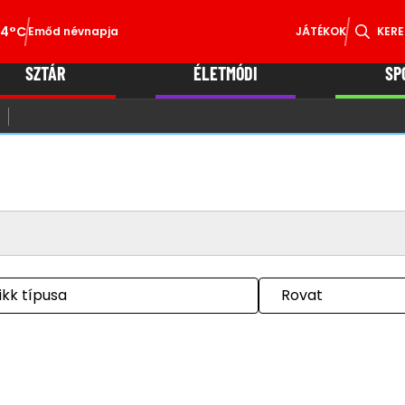
34°C
Emőd névnapja
JÁTÉKOK
KERE
SZTÁR
ÉLETMÓDI
SP
ikk típusa
Rovat