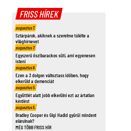
FRISS HÍREK
augusztus 7.
Sztárpárok, akiknek a szerelme túlélte a
világhírnevet
augusztus 7.
Egyszerű őszibarackos süti, ami egyenesen
isteni
augusztus 6.
Ezen a 3 dolgon változtass időben, hogy
elkerüld a demenciát
augusztus 5.
Együttlét alatt jobb elkerülni ezt az ártatlan
kérdést
augusztus 5.
Bradley Cooper és Gigi Hadid gyűrűi mindent
elárulnak?
MÉG TÖBB FRISS HÍR