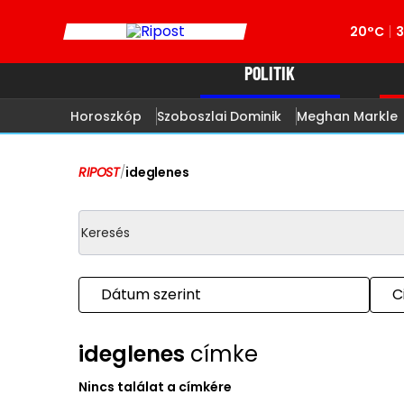
20°C
POLITIK
Horoszkóp
Szoboszlai Dominik
Meghan Markle
RIPOST
/
ideglenes
Dátum szerint
C
ideglenes
címke
Nincs találat a címkére