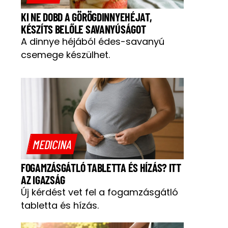
KI NE DOBD A GÖRÖGDINNYEHÉJAT,
KÉSZÍTS BELŐLE SAVANYÚSÁGOT
A dinnye héjából édes-savanyú
csemege készülhet.
MEDICINA
FOGAMZÁSGÁTLÓ TABLETTA ÉS HÍZÁS? ITT
AZ IGAZSÁG
Új kérdést vet fel a fogamzásgátló
tabletta és hízás.