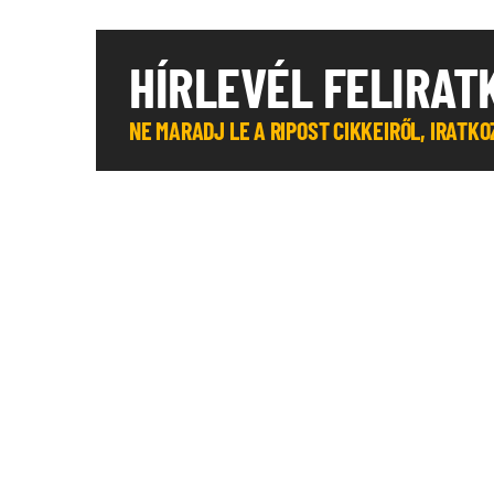
HÍRLEVÉL FELIRAT
NE MARADJ LE A RIPOST CIKKEIRŐL, IRATK