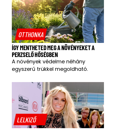
OTTHONKA
ÍGY MENTHETED MEG A NÖVÉNYEKET A
PERZSELŐ HŐSÉGBEN
A növények védelme néhány
egyszerű trükkel megoldható.
LELKIZŐ