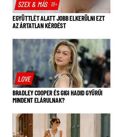
SZEX & MÁS
18+
EGYÜTTLÉT ALATT JOBB ELKERÜLNI EZT
AZ ÁRTATLAN KÉRDÉST
LOVE
BRADLEY COOPER ÉS GIGI HADID GYŰRŰI
MINDENT ELÁRULNAK?