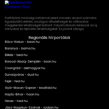
Portfóliónk minőségi tartalmat jelent minden olvasó számára.
Egyedülálló elérést, országos lefedettséget és változatos
megjelenési lehetőséget biztosít. Folyamatosan keressük az új
irányokat és fejlődési lehetőségeket. Ez jövőnk záloga.
Regionális hírportálok
Bács-Kiskun - baon.hu
Baranya - bama.hu
Békés - beol.hu
Borsod-Abaúj-Zemplén - boon.hu
Csongrád - delmagyar.hu
Dunaújváros - duol.hu
Fejér - feol.hu
Győr-Moson-Sopron - kisalfold.hu
Hajdú-Bihar - haon.hu
Heves - heol.hu
Jász-Nagykun-Szolnok - szoljon.hu