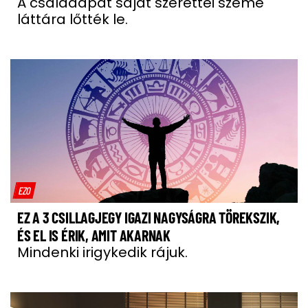
A családapát saját szerettei szeme
láttára lőtték le.
EZO
EZ A 3 CSILLAGJEGY IGAZI NAGYSÁGRA TÖREKSZIK,
ÉS EL IS ÉRIK, AMIT AKARNAK
Mindenki irigykedik rájuk.