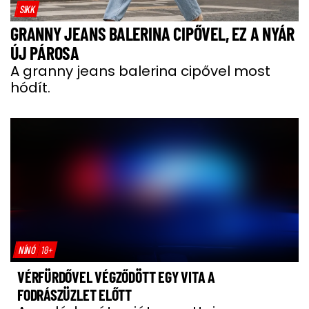
SIKK
GRANNY JEANS BALERINA CIPŐVEL, EZ A NYÁR
ÚJ PÁROSA
A granny jeans balerina cipővel most
hódít.
NÍNÓ
18+
VÉRFÜRDŐVEL VÉGZŐDÖTT EGY VITA A
FODRÁSZÜZLET ELŐTT