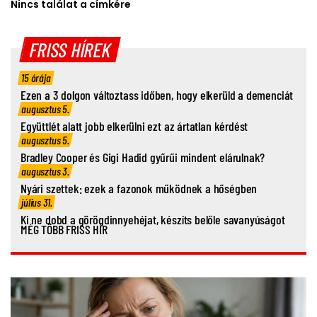
Nincs találat a címkére
FRISS HÍREK
15 órája
Ezen a 3 dolgon változtass időben, hogy elkerüld a demenciát
augusztus 5.
Együttlét alatt jobb elkerülni ezt az ártatlan kérdést
augusztus 5.
Bradley Cooper és Gigi Hadid gyűrűi mindent elárulnak?
augusztus 3.
Nyári szettek: ezek a fazonok működnek a hőségben
július 31.
Ki ne dobd a görögdinnyehéjat, készíts belőle savanyúságot
MÉG TÖBB FRISS HÍR