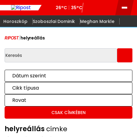
26°C
35°C
Horoszkóp
Szoboszlai Dominik
Meghan Markle
RIPOST
/
helyreállás
Dátum szerint
Cikk típusa
Rovat
CSAK CÍMKÉBEN
helyreállás
címke