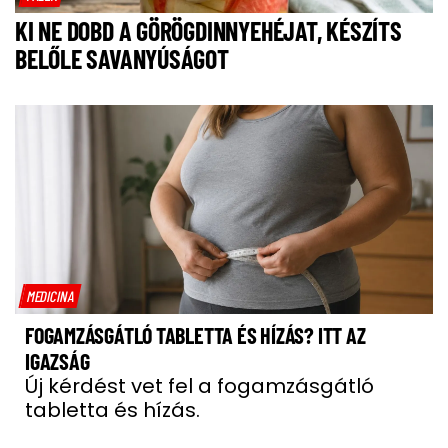
KI NE DOBD A GÖRÖGDINNYEHÉJAT, KÉSZÍTS
BELŐLE SAVANYÚSÁGOT
MEDICINA
FOGAMZÁSGÁTLÓ TABLETTA ÉS HÍZÁS? ITT AZ
IGAZSÁG
Új kérdést vet fel a fogamzásgátló
tabletta és hízás.