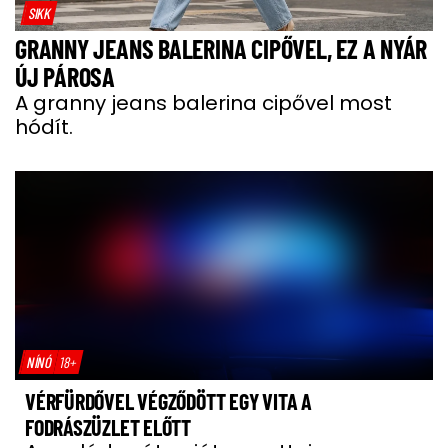
SIKK
GRANNY JEANS BALERINA CIPŐVEL, EZ A NYÁR
ÚJ PÁROSA
A granny jeans balerina cipővel most
hódít.
NÍNÓ
18+
VÉRFÜRDŐVEL VÉGZŐDÖTT EGY VITA A
FODRÁSZÜZLET ELŐTT