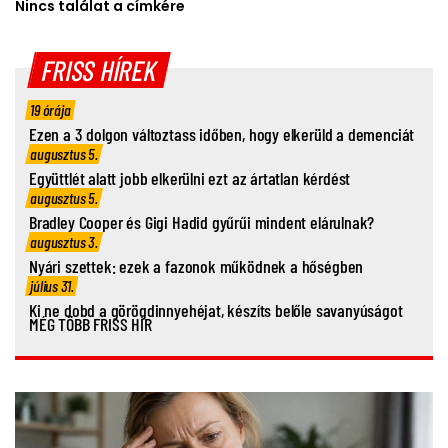
Nincs találat a címkére
FRISS HÍREK
19 órája
Ezen a 3 dolgon változtass időben, hogy elkerüld a demenciát
augusztus 5.
Együttlét alatt jobb elkerülni ezt az ártatlan kérdést
augusztus 5.
Bradley Cooper és Gigi Hadid gyűrűi mindent elárulnak?
augusztus 3.
Nyári szettek: ezek a fazonok működnek a hőségben
július 31.
Ki ne dobd a görögdinnyehéjat, készíts belőle savanyúságot
MÉG TÖBB FRISS HÍR