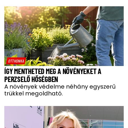
OTTHONKA
ÍGY MENTHETED MEG A NÖVÉNYEKET A
PERZSELŐ HŐSÉGBEN
A növények védelme néhány egyszerű
trükkel megoldható.