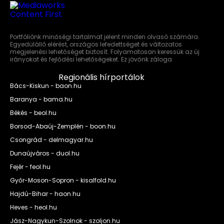
Portfóliónk minőségi tartalmat jelent minden olvasó számára.
Egyedülálló elérést, országos lefedettséget és változatos
megjelenési lehetőséget biztosít. Folyamatosan keressük az új
irányokat és fejlődési lehetőségeket. Ez jövőnk záloga.
Regionális hírportálok
Bács-Kiskun - baon.hu
Baranya - bama.hu
Békés - beol.hu
Borsod-Abaúj-Zemplén - boon.hu
Csongrád - delmagyar.hu
Dunaújváros - duol.hu
Fejér - feol.hu
Győr-Moson-Sopron - kisalfold.hu
Hajdú-Bihar - haon.hu
Heves - heol.hu
Jász-Nagykun-Szolnok - szoljon.hu