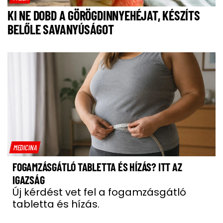
KI NE DOBD A GÖRÖGDINNYEHÉJAT, KÉSZÍTS
BELŐLE SAVANYÚSÁGOT
MEDICINA
FOGAMZÁSGÁTLÓ TABLETTA ÉS HÍZÁS? ITT AZ
IGAZSÁG
Új kérdést vet fel a fogamzásgátló
tabletta és hízás.