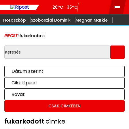
26°C
35°C
Horoszkóp
Szoboszlai Dominik
Meghan Markle
RIPOST
/
fukarkodott
Dátum szerint
Cikk típusa
Rovat
CSAK CÍMKÉBEN
fukarkodott
címke