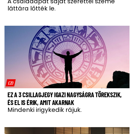
A családapát saját szerettei szeme
láttára lőtték le.
EZO
EZ A 3 CSILLAGJEGY IGAZI NAGYSÁGRA TÖREKSZIK,
ÉS EL IS ÉRIK, AMIT AKARNAK
Mindenki irigykedik rájuk.