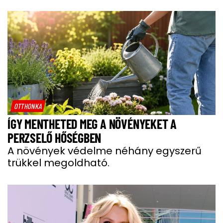
OTTHONKA
ÍGY MENTHETED MEG A NÖVÉNYEKET A
PERZSELŐ HŐSÉGBEN
A növények védelme néhány egyszerű
trükkel megoldható.