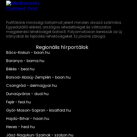
Portfóliónk minőségi tartalmat jelent minden olvasó számára.
Egyedülálló elérést, országos lefedettséget és változatos
megjelenési lehetőséget biztosít. Folyamatosan keressük az új
irányokat és fejlődési lehetőségeket. Ez jövőnk záloga.
Regionális hírportálok
Bács-Kiskun - baon.hu
Baranya - bama.hu
Békés - beol.hu
Borsod-Abaúj-Zemplén - boon.hu
Csongrád - delmagyar.hu
Dunaújváros - duol.hu
Fejér - feol.hu
Győr-Moson-Sopron - kisalfold.hu
Hajdú-Bihar - haon.hu
Heves - heol.hu
Jász-Nagykun-Szolnok - szoljon.hu