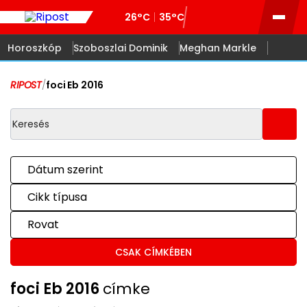
26°C
35°C
Horoszkóp
Szoboszlai Dominik
Meghan Markle
RIPOST
/
foci Eb 2016
Dátum szerint
Cikk típusa
Rovat
CSAK CÍMKÉBEN
foci Eb 2016
címke