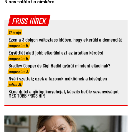
Nincs találat a címkére
FRISS HÍREK
17 órája
Ezen a 3 dolgon változtass időben, hogy elkerüld a demenciát
augusztus 5.
Együttlét alatt jobb elkerülni ezt az ártatlan kérdést
augusztus 5.
Bradley Cooper és Gigi Hadid gyűrűi mindent elárulnak?
augusztus 3.
Nyári szettek: ezek a fazonok működnek a hőségben
július 31.
Ki ne dobd a görögdinnyehéjat, készíts belőle savanyúságot
MÉG TÖBB FRISS HÍR