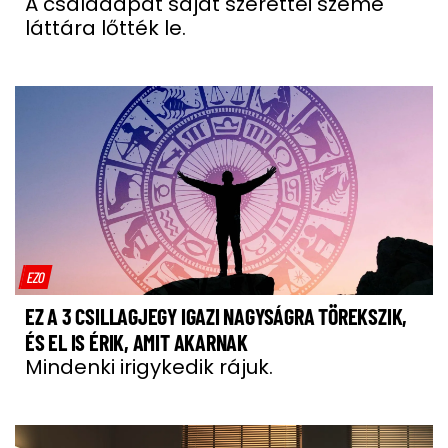
A családapát saját szerettei szeme
láttára lőtték le.
EZO
EZ A 3 CSILLAGJEGY IGAZI NAGYSÁGRA TÖREKSZIK,
ÉS EL IS ÉRIK, AMIT AKARNAK
Mindenki irigykedik rájuk.