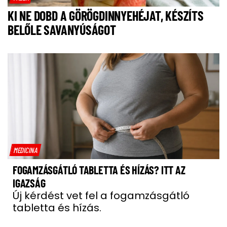
KI NE DOBD A GÖRÖGDINNYEHÉJAT, KÉSZÍTS
BELŐLE SAVANYÚSÁGOT
MEDICINA
FOGAMZÁSGÁTLÓ TABLETTA ÉS HÍZÁS? ITT AZ
IGAZSÁG
Új kérdést vet fel a fogamzásgátló
tabletta és hízás.