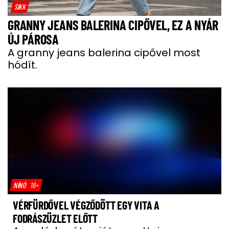
SIKK
GRANNY JEANS BALERINA CIPŐVEL, EZ A NYÁR
ÚJ PÁROSA
A granny jeans balerina cipővel most
hódít.
NÍNÓ
18+
VÉRFÜRDŐVEL VÉGZŐDÖTT EGY VITA A
FODRÁSZÜZLET ELŐTT