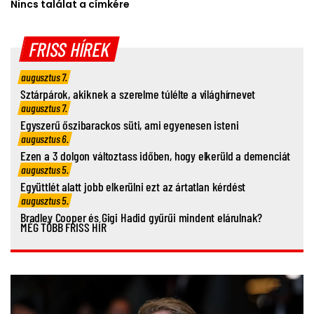
Nincs találat a címkére
FRISS HÍREK
augusztus 7.
Sztárpárok, akiknek a szerelme túlélte a világhírnevet
augusztus 7.
Egyszerű őszibarackos süti, ami egyenesen isteni
augusztus 6.
Ezen a 3 dolgon változtass időben, hogy elkerüld a demenciát
augusztus 5.
Együttlét alatt jobb elkerülni ezt az ártatlan kérdést
augusztus 5.
Bradley Cooper és Gigi Hadid gyűrűi mindent elárulnak?
MÉG TÖBB FRISS HÍR