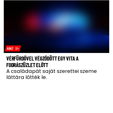
NÍNÓ
18+
VÉRFÜRDŐVEL VÉGZŐDÖTT EGY VITA A
FODRÁSZÜZLET ELŐTT
A családapát saját szerettei szeme
láttára lőtték le.