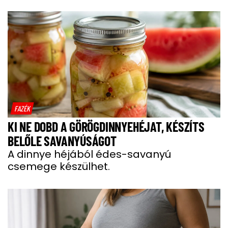
FAZÉK
KI NE DOBD A GÖRÖGDINNYEHÉJAT, KÉSZÍTS
BELŐLE SAVANYÚSÁGOT
A dinnye héjából édes-savanyú
csemege készülhet.