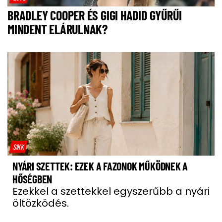
BRADLEY COOPER ÉS GIGI HADID GYŰRŰI
MINDENT ELÁRULNAK?
SIKK
NYÁRI SZETTEK: EZEK A FAZONOK MŰKÖDNEK A
HŐSÉGBEN
Ezekkel a szettekkel egyszerűbb a nyári
öltözködés.