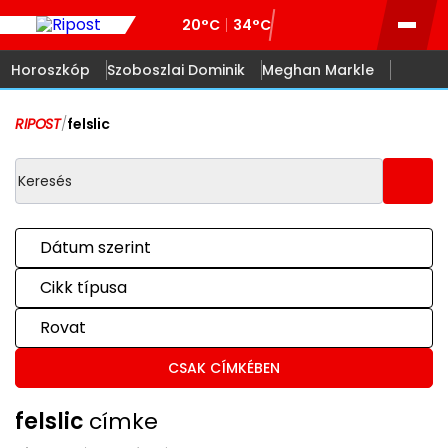
20°C
34°C
Horoszkóp
Szoboszlai Dominik
Meghan Markle
RIPOST
/
felslic
Dátum szerint
Cikk típusa
Rovat
CSAK CÍMKÉBEN
felslic
címke