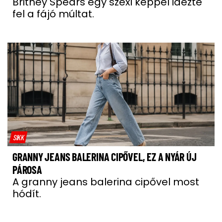
Britney Spears egy szexi képpel idézte
fel a fájó múltat.
SIKK
GRANNY JEANS BALERINA CIPŐVEL, EZ A NYÁR ÚJ
PÁROSA
A granny jeans balerina cipővel most
hódít.