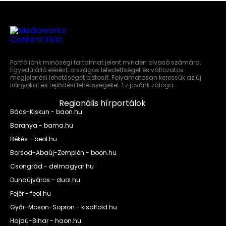
Portfóliónk minőségi tartalmat jelent minden olvasó számára.
Egyedülálló elérést, országos lefedettséget és változatos
megjelenési lehetőséget biztosít. Folyamatosan keressük az új
irányokat és fejlődési lehetőségeket. Ez jövőnk záloga.
Regionális hírportálok
Bács-Kiskun - baon.hu
Baranya - bama.hu
Békés - beol.hu
Borsod-Abaúj-Zemplén - boon.hu
Csongrád - delmagyar.hu
Dunaújváros - duol.hu
Fejér - feol.hu
Győr-Moson-Sopron - kisalfold.hu
Hajdú-Bihar - haon.hu