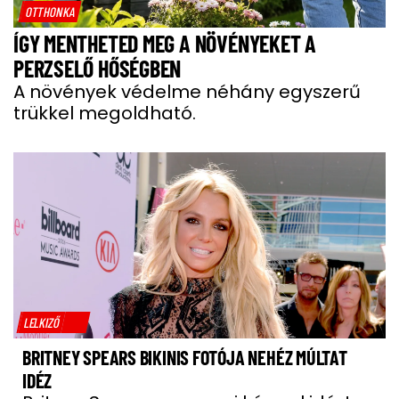
OTTHONKA
ÍGY MENTHETED MEG A NÖVÉNYEKET A
PERZSELŐ HŐSÉGBEN
A növények védelme néhány egyszerű
trükkel megoldható.
LELKIZŐ
BRITNEY SPEARS BIKINIS FOTÓJA NEHÉZ MÚLTAT
IDÉZ