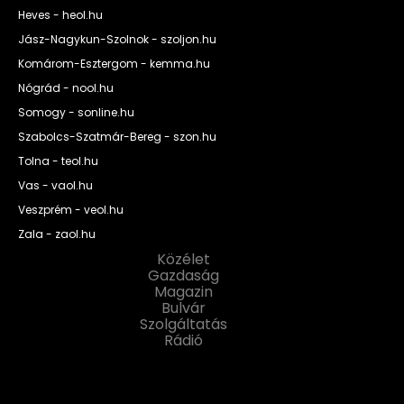
Heves - heol.hu
Jász-Nagykun-Szolnok - szoljon.hu
Komárom-Esztergom - kemma.hu
Nógrád - nool.hu
Somogy - sonline.hu
Szabolcs-Szatmár-Bereg - szon.hu
Tolna - teol.hu
Vas - vaol.hu
Veszprém - veol.hu
Zala - zaol.hu
Közélet
Gazdaság
Magazin
Bulvár
Szolgáltatás
Rádió