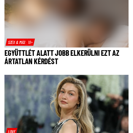
SZEX & MÁS
18+
EGYÜTTLÉT ALATT JOBB ELKERÜLNI EZT AZ
ÁRTATLAN KÉRDÉST
LOVE