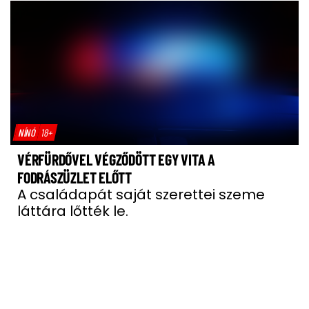
NÍNÓ
18+
VÉRFÜRDŐVEL VÉGZŐDÖTT EGY VITA A
FODRÁSZÜZLET ELŐTT
A családapát saját szerettei szeme
láttára lőtték le.