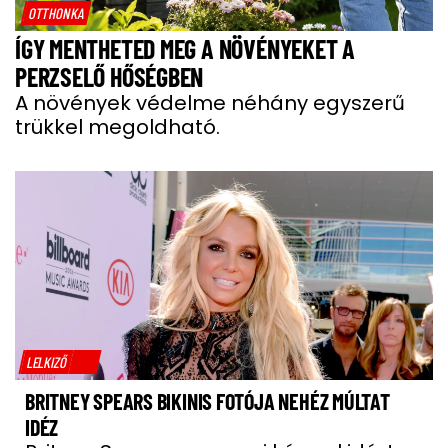
OTTHONKA
ÍGY MENTHETED MEG A NÖVÉNYEKET A
PERZSELŐ HŐSÉGBEN
A növények védelme néhány egyszerű
trükkel megoldható.
LELKIZŐ
BRITNEY SPEARS BIKINIS FOTÓJA NEHÉZ MÚLTAT
IDÉZ