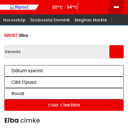
20°C
34°C
Horoszkóp
Szoboszlai Dominik
Meghan Markle
RIPOST
/
Elba
Dátum szerint
Cikk típusa
Rovat
CSAK CÍMKÉBEN
Elba
címke