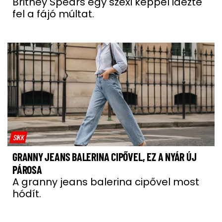
Britney Spears egy szexi képpel idézte
fel a fájó múltat.
SIKK
GRANNY JEANS BALERINA CIPŐVEL, EZ A NYÁR ÚJ
PÁROSA
A granny jeans balerina cipővel most
hódít.