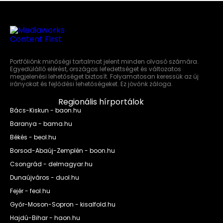
Portfóliónk minőségi tartalmat jelent minden olvasó számára.
Egyedülálló elérést, országos lefedettséget és változatos
megjelenési lehetőséget biztosít. Folyamatosan keressük az új
irányokat és fejlődési lehetőségeket. Ez jövőnk záloga.
Regionális hírportálok
Bács-Kiskun - baon.hu
Baranya - bama.hu
Békés - beol.hu
Borsod-Abaúj-Zemplén - boon.hu
Csongrád - delmagyar.hu
Dunaújváros - duol.hu
Fejér - feol.hu
Győr-Moson-Sopron - kisalfold.hu
Hajdú-Bihar - haon.hu