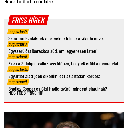
Nincs találat a címkére
FRISS HÍREK
augusztus 7.
Sztárpárok, akiknek a szerelme túlélte a világhírnevet
augusztus 7.
Egyszerű őszibarackos süti, ami egyenesen isteni
augusztus 6.
Ezen a 3 dolgon változtass időben, hogy elkerüld a demenciát
augusztus 5.
Együttlét alatt jobb elkerülni ezt az ártatlan kérdést
augusztus 5.
Bradley Cooper és Gigi Hadid gyűrűi mindent elárulnak?
MÉG TÖBB FRISS HÍR