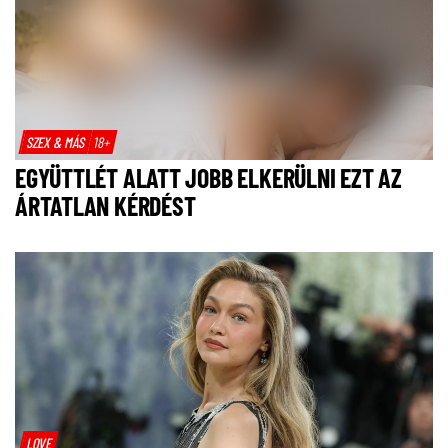
SZEX & MÁS
18+
EGYÜTTLÉT ALATT JOBB ELKERÜLNI EZT AZ
ÁRTATLAN KÉRDÉST
LOVE