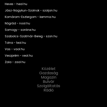
Heves - heol.hu
Jász-Nagykun-Szolnok - szoljon.hu
Komárom-Esztergom - kemma.hu
Nógrád - nool.hu
Somogy - sonline.hu
Szabolcs-Szatmár-Bereg - szon.hu
Tolna - teol.hu
Vas - vaol.hu
Veszprém - veol.hu
Zala - zaol.hu
Közélet
Gazdaság
Magazin
Bulvár
Szolgáltatás
Rádió