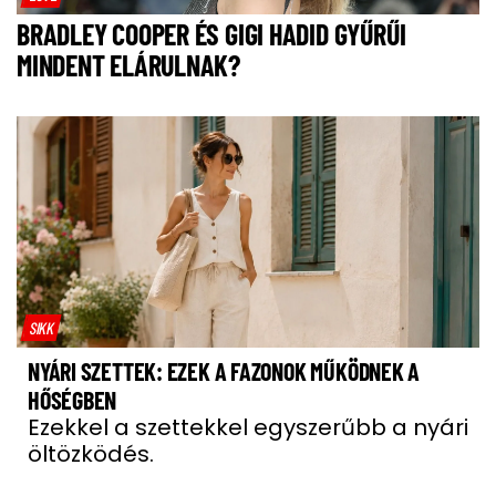
BRADLEY COOPER ÉS GIGI HADID GYŰRŰI
MINDENT ELÁRULNAK?
SIKK
NYÁRI SZETTEK: EZEK A FAZONOK MŰKÖDNEK A
HŐSÉGBEN
Ezekkel a szettekkel egyszerűbb a nyári
öltözködés.