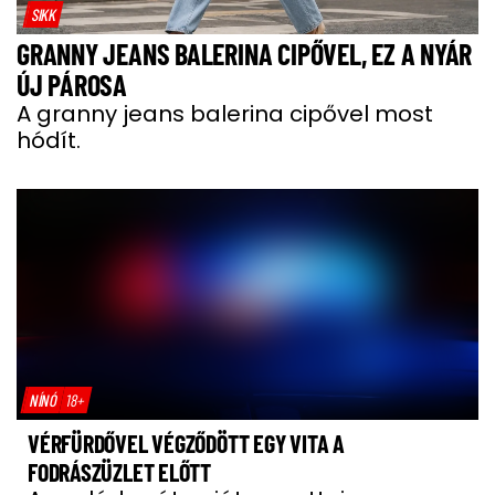
SIKK
GRANNY JEANS BALERINA CIPŐVEL, EZ A NYÁR
ÚJ PÁROSA
A granny jeans balerina cipővel most
hódít.
NÍNÓ
18+
VÉRFÜRDŐVEL VÉGZŐDÖTT EGY VITA A
FODRÁSZÜZLET ELŐTT