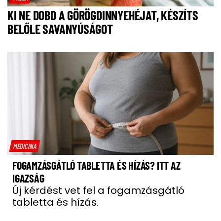
KI NE DOBD A GÖRÖGDINNYEHÉJAT, KÉSZÍTS
BELŐLE SAVANYÚSÁGOT
MEDICINA
FOGAMZÁSGÁTLÓ TABLETTA ÉS HÍZÁS? ITT AZ
IGAZSÁG
Új kérdést vet fel a fogamzásgátló
tabletta és hízás.