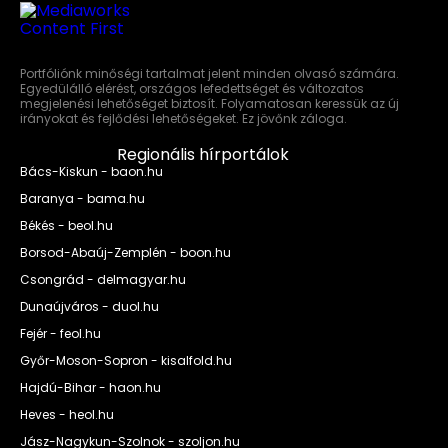
Portfóliónk minőségi tartalmat jelent minden olvasó számára.
Egyedülálló elérést, országos lefedettséget és változatos
megjelenési lehetőséget biztosít. Folyamatosan keressük az új
irányokat és fejlődési lehetőségeket. Ez jövőnk záloga.
Regionális hírportálok
Bács-Kiskun - baon.hu
Baranya - bama.hu
Békés - beol.hu
Borsod-Abaúj-Zemplén - boon.hu
Csongrád - delmagyar.hu
Dunaújváros - duol.hu
Fejér - feol.hu
Győr-Moson-Sopron - kisalfold.hu
Hajdú-Bihar - haon.hu
Heves - heol.hu
Jász-Nagykun-Szolnok - szoljon.hu