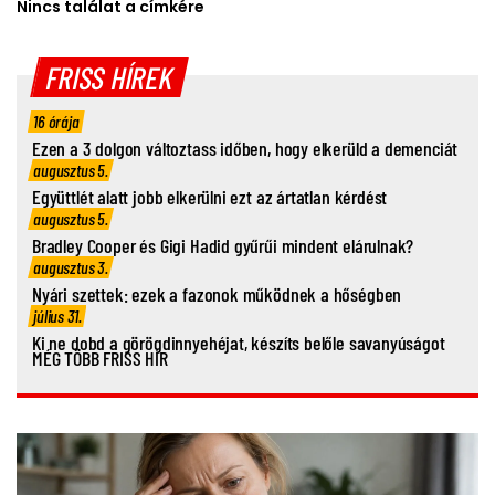
Nincs találat a címkére
FRISS HÍREK
16 órája
Ezen a 3 dolgon változtass időben, hogy elkerüld a demenciát
augusztus 5.
Együttlét alatt jobb elkerülni ezt az ártatlan kérdést
augusztus 5.
Bradley Cooper és Gigi Hadid gyűrűi mindent elárulnak?
augusztus 3.
Nyári szettek: ezek a fazonok működnek a hőségben
július 31.
Ki ne dobd a görögdinnyehéjat, készíts belőle savanyúságot
MÉG TÖBB FRISS HÍR