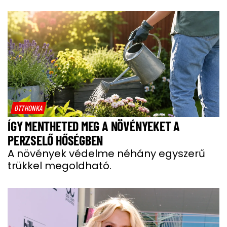
OTTHONKA
ÍGY MENTHETED MEG A NÖVÉNYEKET A
PERZSELŐ HŐSÉGBEN
A növények védelme néhány egyszerű
trükkel megoldható.