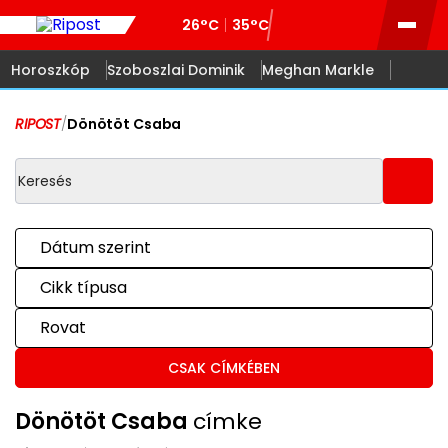
26°C
35°C
Horoszkóp
Szoboszlai Dominik
Meghan Markle
RIPOST
/
Dönötöt Csaba
Dátum szerint
Cikk típusa
Rovat
CSAK CÍMKÉBEN
Dönötöt Csaba
címke