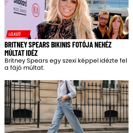
LELKIZŐ
BRITNEY SPEARS BIKINIS FOTÓJA NEHÉZ
MÚLTAT IDÉZ
Britney Spears egy szexi képpel idézte fel
a fájó múltat.