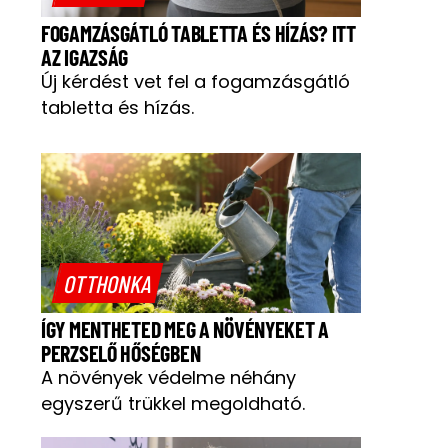
FOGAMZÁSGÁTLÓ TABLETTA ÉS HÍZÁS? ITT
AZ IGAZSÁG
Új kérdést vet fel a fogamzásgátló
tabletta és hízás.
OTTHONKA
ÍGY MENTHETED MEG A NÖVÉNYEKET A
PERZSELŐ HŐSÉGBEN
A növények védelme néhány
egyszerű trükkel megoldható.