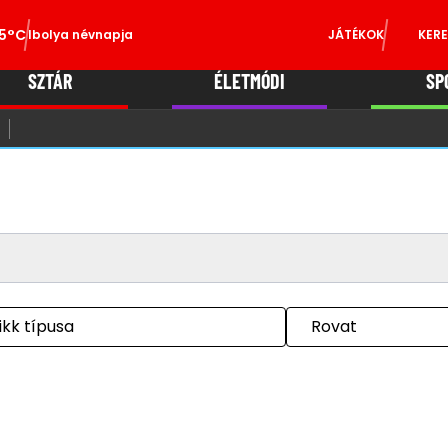
5°C
Ibolya névnapja
JÁTÉKOK
KERE
SZTÁR
ÉLETMÓDI
SP
ikk típusa
Rovat