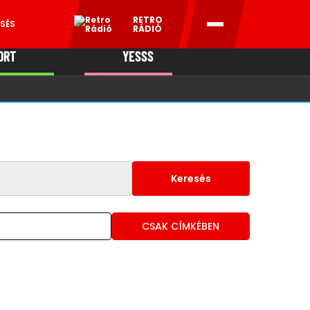
RETRO
SÉS
RÁDIÓ
ORT
YESSS
MANI
Keresés
CSAK CÍMKÉBEN