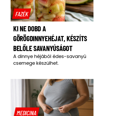
FAZÉK
KI NE DOBD A
GÖRÖGDINNYEHÉJAT, KÉSZÍTS
BELŐLE SAVANYÚSÁGOT
A dinnye héjából édes-savanyú
csemege készülhet.
MEDICINA