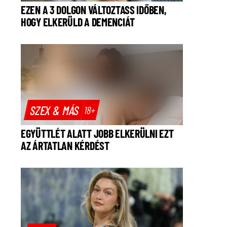
EZEN A 3 DOLGON VÁLTOZTASS IDŐBEN,
HOGY ELKERÜLD A DEMENCIÁT
SZEX & MÁS
18+
EGYÜTTLÉT ALATT JOBB ELKERÜLNI EZT
AZ ÁRTATLAN KÉRDÉST