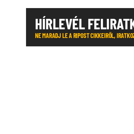
HÍRLEVÉL FELIRAT
NE MARADJ LE A RIPOST CIKKEIRŐL, IRATK