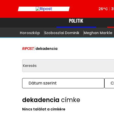
26°C
3
POLITIK
Horoszkóp
Szoboszlai Dominik
Meghan Markle
RIPOST
/
dekadencia
Dátum szerint
C
dekadencia
címke
Nincs találat a címkére