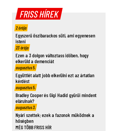
FRISS HÍREK
2 órája
Egyszerű őszibarackos süti, ami egyenesen
isteni
23 órája
Ezen a 3 dolgon változtass időben, hogy
elkerüld a demenciát
augusztus 5.
Együttlét alatt jobb elkerülni ezt az ártatlan
kérdést
augusztus 5.
Bradley Cooper és Gigi Hadid gyűrűi mindent
elárulnak?
augusztus 3.
Nyári szettek: ezek a fazonok működnek a
hőségben
MÉG TÖBB FRISS HÍR