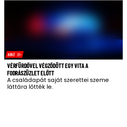
NÍNÓ
18+
VÉRFÜRDŐVEL VÉGZŐDÖTT EGY VITA A
FODRÁSZÜZLET ELŐTT
A családapát saját szerettei szeme
láttára lőtték le.