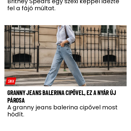
Britney Spears egy szexi képpel idézte
fel a fájó múltat.
SIKK
GRANNY JEANS BALERINA CIPŐVEL, EZ A NYÁR ÚJ
PÁROSA
A granny jeans balerina cipővel most
hódít.