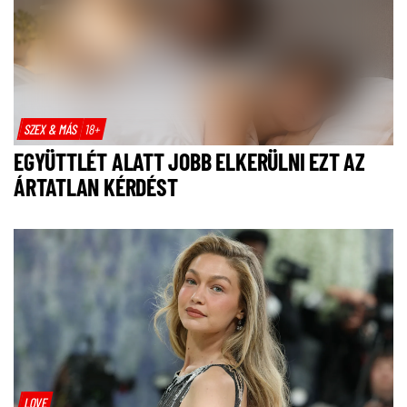
SZEX & MÁS
18+
EGYÜTTLÉT ALATT JOBB ELKERÜLNI EZT AZ
ÁRTATLAN KÉRDÉST
LOVE