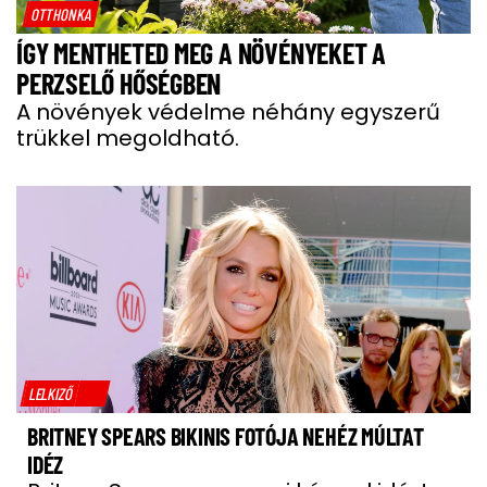
OTTHONKA
ÍGY MENTHETED MEG A NÖVÉNYEKET A
PERZSELŐ HŐSÉGBEN
A növények védelme néhány egyszerű
trükkel megoldható.
LELKIZŐ
BRITNEY SPEARS BIKINIS FOTÓJA NEHÉZ MÚLTAT
IDÉZ