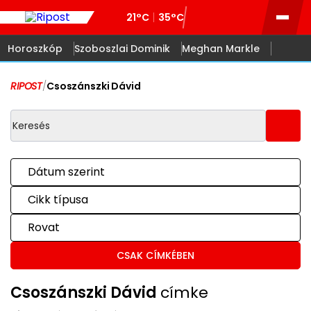
21°C
35°C
Horoszkóp
Szoboszlai Dominik
Meghan Markle
RIPOST
/
Csoszánszki Dávid
Dátum szerint
Cikk típusa
Rovat
CSAK CÍMKÉBEN
Csoszánszki Dávid
címke