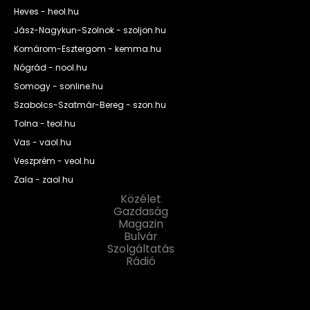
Heves - heol.hu
Jász-Nagykun-Szolnok - szoljon.hu
Komárom-Esztergom - kemma.hu
Nógrád - nool.hu
Somogy - sonline.hu
Szabolcs-Szatmár-Bereg - szon.hu
Tolna - teol.hu
Vas - vaol.hu
Veszprém - veol.hu
Zala - zaol.hu
Közélet
Gazdaság
Magazin
Bulvár
Szolgáltatás
Rádió