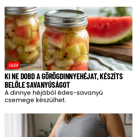
FAZÉK
KI NE DOBD A GÖRÖGDINNYEHÉJAT, KÉSZÍTS
BELŐLE SAVANYÚSÁGOT
A dinnye héjából édes-savanyú
csemege készülhet.