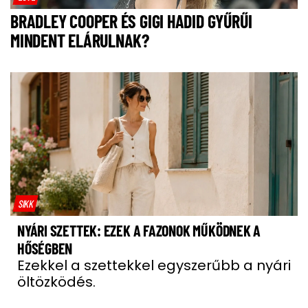
BRADLEY COOPER ÉS GIGI HADID GYŰRŰI
MINDENT ELÁRULNAK?
SIKK
NYÁRI SZETTEK: EZEK A FAZONOK MŰKÖDNEK A
HŐSÉGBEN
Ezekkel a szettekkel egyszerűbb a nyári
öltözködés.