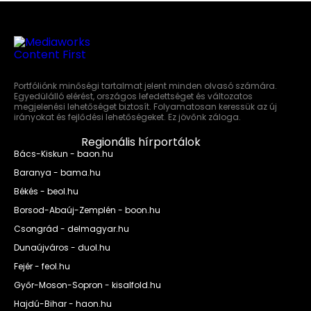
Portfóliónk minőségi tartalmat jelent minden olvasó számára.
Egyedülálló elérést, országos lefedettséget és változatos
megjelenési lehetőséget biztosít. Folyamatosan keressük az új
irányokat és fejlődési lehetőségeket. Ez jövőnk záloga.
Regionális hírportálok
Bács-Kiskun - baon.hu
Baranya - bama.hu
Békés - beol.hu
Borsod-Abaúj-Zemplén - boon.hu
Csongrád - delmagyar.hu
Dunaújváros - duol.hu
Fejér - feol.hu
Győr-Moson-Sopron - kisalfold.hu
Hajdú-Bihar - haon.hu