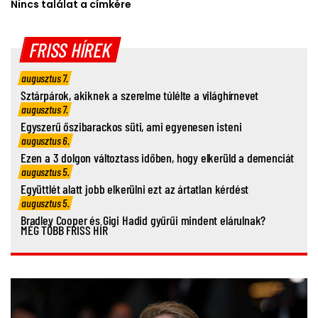
Nincs találat a címkére
FRISS HÍREK
augusztus 7.
Sztárpárok, akiknek a szerelme túlélte a világhírnevet
augusztus 7.
Egyszerű őszibarackos süti, ami egyenesen isteni
augusztus 6.
Ezen a 3 dolgon változtass időben, hogy elkerüld a demenciát
augusztus 5.
Együttlét alatt jobb elkerülni ezt az ártatlan kérdést
augusztus 5.
Bradley Cooper és Gigi Hadid gyűrűi mindent elárulnak?
MÉG TÖBB FRISS HÍR