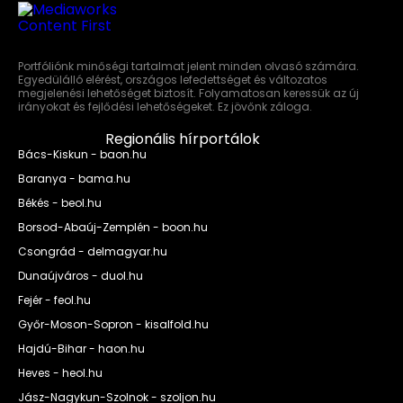
Portfóliónk minőségi tartalmat jelent minden olvasó számára.
Egyedülálló elérést, országos lefedettséget és változatos
megjelenési lehetőséget biztosít. Folyamatosan keressük az új
irányokat és fejlődési lehetőségeket. Ez jövőnk záloga.
Regionális hírportálok
Bács-Kiskun - baon.hu
Baranya - bama.hu
Békés - beol.hu
Borsod-Abaúj-Zemplén - boon.hu
Csongrád - delmagyar.hu
Dunaújváros - duol.hu
Fejér - feol.hu
Győr-Moson-Sopron - kisalfold.hu
Hajdú-Bihar - haon.hu
Heves - heol.hu
Jász-Nagykun-Szolnok - szoljon.hu