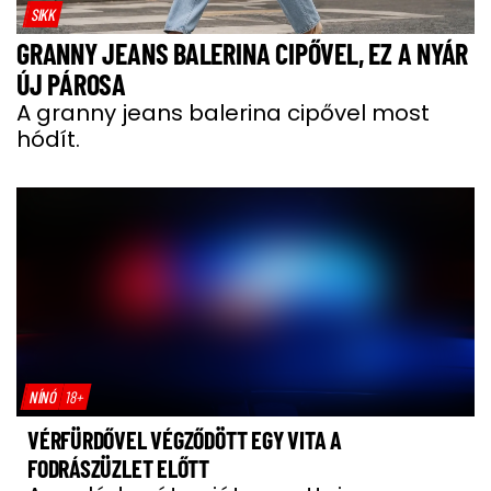
SIKK
GRANNY JEANS BALERINA CIPŐVEL, EZ A NYÁR
ÚJ PÁROSA
A granny jeans balerina cipővel most
hódít.
NÍNÓ
18+
VÉRFÜRDŐVEL VÉGZŐDÖTT EGY VITA A
FODRÁSZÜZLET ELŐTT