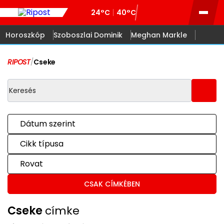
24°C
40°C
Horoszkóp
Szoboszlai Dominik
Meghan Markle
RIPOST
/
Cseke
Dátum szerint
Cikk típusa
Rovat
CSAK CÍMKÉBEN
Cseke
címke