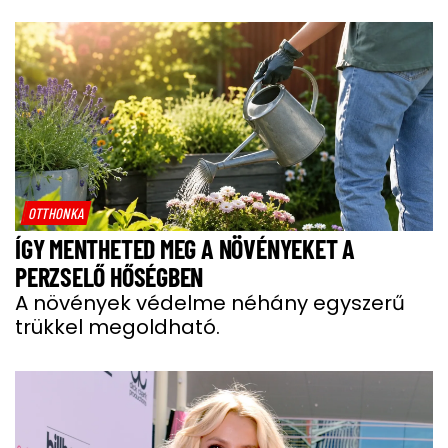
OTTHONKA
ÍGY MENTHETED MEG A NÖVÉNYEKET A
PERZSELŐ HŐSÉGBEN
A növények védelme néhány egyszerű
trükkel megoldható.