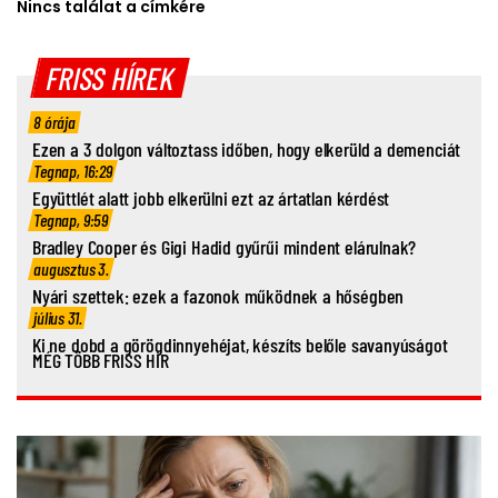
Nincs találat a címkére
FRISS HÍREK
8 órája
Ezen a 3 dolgon változtass időben, hogy elkerüld a demenciát
Tegnap, 16:29
Együttlét alatt jobb elkerülni ezt az ártatlan kérdést
Tegnap, 9:59
Bradley Cooper és Gigi Hadid gyűrűi mindent elárulnak?
augusztus 3.
Nyári szettek: ezek a fazonok működnek a hőségben
július 31.
Ki ne dobd a görögdinnyehéjat, készíts belőle savanyúságot
MÉG TÖBB FRISS HÍR