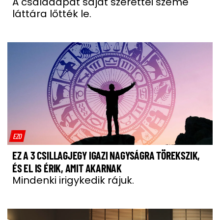
A családapát saját szerettei szeme
láttára lőtték le.
EZO
EZ A 3 CSILLAGJEGY IGAZI NAGYSÁGRA TÖREKSZIK,
ÉS EL IS ÉRIK, AMIT AKARNAK
Mindenki irigykedik rájuk.