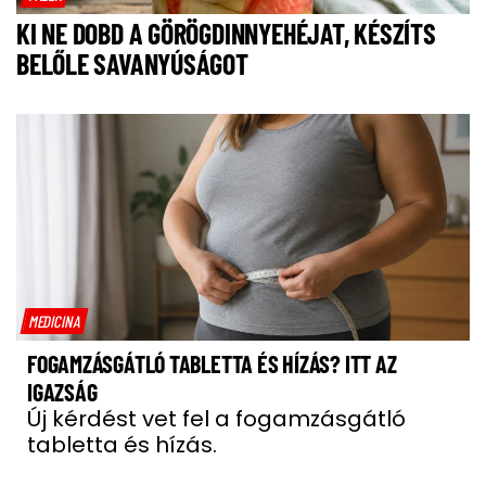
KI NE DOBD A GÖRÖGDINNYEHÉJAT, KÉSZÍTS
BELŐLE SAVANYÚSÁGOT
MEDICINA
FOGAMZÁSGÁTLÓ TABLETTA ÉS HÍZÁS? ITT AZ
IGAZSÁG
Új kérdést vet fel a fogamzásgátló
tabletta és hízás.